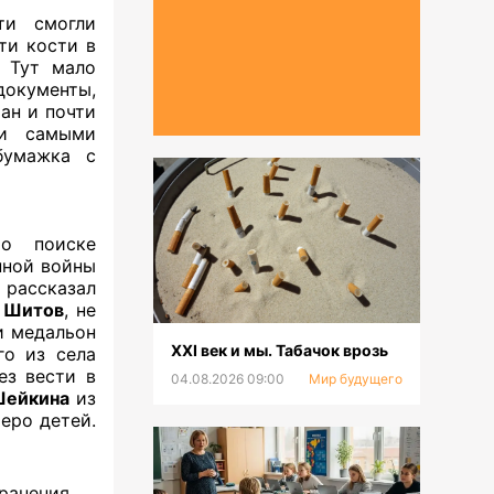
ти смогли
ти кости в
. Тут мало
окументы,
ан и почти
ми самыми
бумажка с
 о поиске
нной войны
рассказал
 Шитов
, не
и медальон
XXI век и мы. Табачок врозь
го из села
ез вести в
04.08.2026 09:00
Мир будущего
Шейкина
из
еро детей.
анения