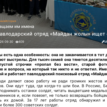
ания
История
ащаем им имена
павлодарский отряд «Майдан жолы» ищет 
26 09:30
409
М
ы есть одна особенность: она не заканчивается в тот 
ют выстрелы. Для тысяч семей она тянется десятил
пустой строчки «пропал без вести», старой фот
е и вопроса, на который так никто и не ответил. Име
й и работает павлодарский поисковый отряд «Майда
юди делают свою работу не ради громких жестов и
ов. Они едут туда, где когда-то шли бои. В Россию, Б
поднимать останки солдат, читать выцветшие медальо
енников и, если повезет, не только возвращать бойцам
ь их домой. За 17 лет работы отряд обнаружил и
и более 300 советских солдат.