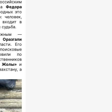
российским
нта
Федора
родных это
: человек,
а входит в
 судьба.
важным —
с
Оразгали
асти. Его
 поисковые
овили по
твенников
н Жолы»
и
ахстану, а