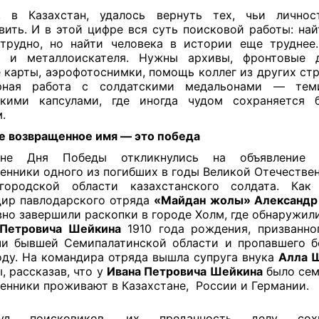
, в Казахстан, удалось вернуть тех, чьи личнос
вить. И в этой цифре вся суть поисковой работы: най
трудно, но найти человека в истории еще труднее
ы и металлоискателя. Нужны архивы, фронтовые д
 карты, аэрофотоснимки, помощь коллег из других стр
рная работа с солдатскими медальонами — те
ькими капсулами, где иногда чудом сохраняется 
.
 возвращенное имя — это победа
уне Дня Победы откликнулись на объявление
енники одного из погибших в годы Великой Отечестве
городской области казахстанского солдата. Как 
ир павлодарского отряда
«Майдан жолы» Александр
вно завершили раскопки в городе Холм, где обнаружил
 Петровича Шейкина
1910 года рождения, призванно
и бывшей Семипалатинской области и пропавшего б
оду. На командира отряда вышла супруга внука
Алла 
, рассказав, что у
Ивана Петровича Шейкина
было сем
енники проживают в Казахстане, России и Германии.
руд поисковиков, их преданность делу сохр