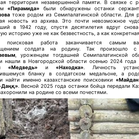
ая территория незавершенной памяти. В связке с 
дом
«Пирамида»
были обнаружены останки сержа
шова
тоже родом из Семипалатинской области. Для 
ая новость из архива. Это почти невозможное чудо
ший в 1942 году, спустя десятилетия вдруг снов
ую историю уже не как безвестность, а как конкретная
а поисковая работа заканчивается самым 
ащением солдата на родину. Так произошло 
аевым
, уроженцем тогдашней Семипалатинской обл
и нашли в Новгородской области осенью 2024 года
ды
«Медведь»
и
«Находка»
. Личность устан
нившемуся бланку в солдатском медальоне, а родс
ли найти именно казахстанские поисковики
«Майда
к-Даңқ»
. Весной 2025 года останки бойца передали Каз
захоронили на родине со всеми почестями.