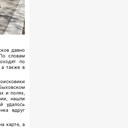
сков давно
По словам
роходят по
 а также в
поисковики
Быховском
х и полях,
ии, нашли
й удалось
онка вдруг
а карте, а