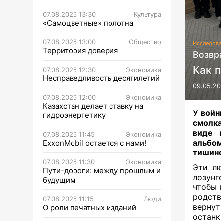
07.08.2026 13:30
Культура
«Самоцветные» полотна
07.08.2026 13:00
Общество
Исследов
Территория доверия
Возвр
Как 
07.08.2026 12:30
Экономика
Несправедливость десятилетий
09.05.20
07.08.2026 12:00
Экономика
Казахстан делает ставку на
У войн
гидроэнергетику
смолка
виде 
07.08.2026 11:45
Экономика
альбом
ExxonMobil остается с нами!
тишино
07.08.2026 11:30
Экономика
Эти л
Пути-дороги: между прошлым и
лозунг
будущим
чтобы 
родств
07.08.2026 11:15
Люди
вернут
О роли печатных изданий
останк