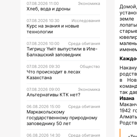
07.08.2026 11:00
Экономика
Домой
Хлеб, вода и дроны
устано
земле 
07.08.2026 10:30
Исследования
лопат
Курс на знания и новые
старые
технологии
ювели
мален
07.08.2026 10:00
Среда обитания
Тигрицу Үміт выпустили в Иле-
именем
Балхашский заповедник
Каждое
07.08.2026 09:30
Общество
Накан
Что происходит в лесах
родств
Казахстана
в Нов
команд
07.08.2026 09:00
Экономика
так да
Альтернативы КТК нет?
Ивана
Маканч
06.08.2026 15:00
Среда обитания
1942 г
Маркакольскому
Алматы
государственному природному
Родств
заповеднику 50 лет
06.08.2026 14:30
Среда обитания
«Т