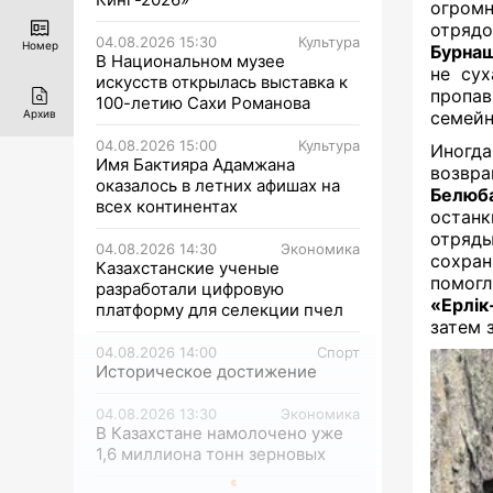
огромн
отря
04.08.2026 15:30
Культура
Номер
Бурна
В Национальном музее
не сух
искусств открылась выставка к
пропав
100-летию Сахи Романова
семейн
Архив
04.08.2026 15:00
Культура
Иногд
Имя Бактияра Адамжана
возвр
оказалось в летних афишах на
Белюб
всех континентах
останк
отря
04.08.2026 14:30
Экономика
сохра
Казахстанские ученые
помог
разработали цифровую
«Ерлі
платформу для селекции пчел
затем 
04.08.2026 14:00
Спорт
Историческое достижение
04.08.2026 13:30
Экономика
В Казахстане намолочено уже
1,6 миллиона тонн зерновых