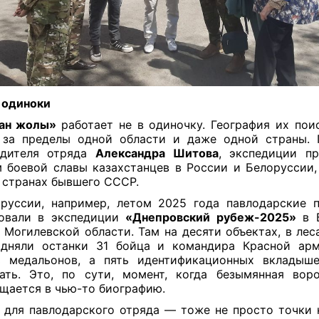
 одиноки
ан жолы»
работает не в одиночку. География их пои
 за пределы одной области и даже одной страны. 
одителя отряда
Александра Шитова
, экспедиции п
 боевой славы казахстанцев в России и Белоруссии,
 странах бывшего СССР.
руссии, например, летом 2025 года павлодарские 
вовали в экспедиции
«Днепровский рубеж-2025»
в 
 Могилевской области. Там на десяти объектах, в леса
одняли останки 31 бойца и командира Красной арм
ь медальонов, а пять идентификационных вкладыше
ать. Это, по сути, момент, когда безымянная вор
щается в чью-то биографию.
 для павлодарского отряда — тоже не просто точки н