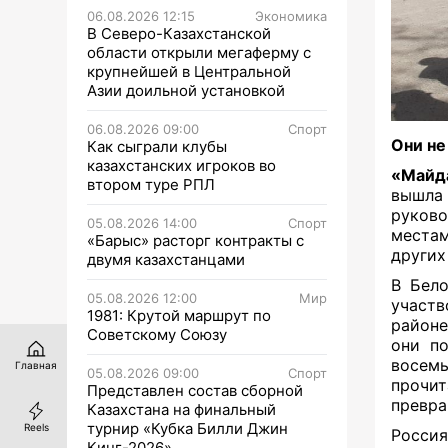
06.08.2026 12:15
Экономика
В Северо-Казахстанской
области открыли мегаферму с
крупнейшей в Центральной
Азии доильной установкой
06.08.2026 09:00
Спорт
Они не
Как сыграли клубы
казахстанских игроков во
«Майд
втором туре РПЛ
вышла
руков
05.08.2026 14:00
Спорт
местам
«Барыс» расторг контракты с
других
двумя казахстанцами
В Бело
05.08.2026 12:00
Мир
участ
1981: Крутой маршрут по
районе
Советскому Союзу
они п
восем
Главная
05.08.2026 09:00
Спорт
прочит
Представлен состав сборной
превра
Казахстана на финальный
турнир «Кубка Билли Джин
Reels
Россия
Кинг-2026»