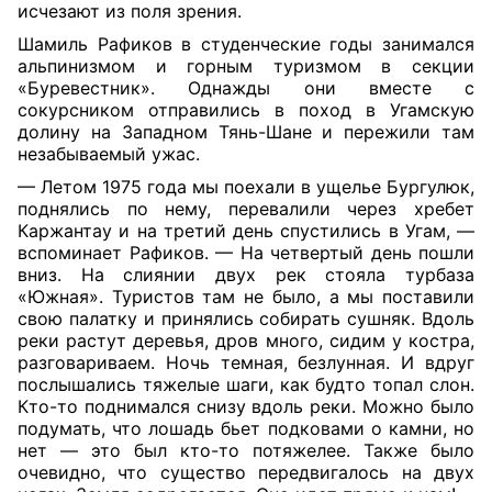
исчезают из поля зрения.
Шамиль Рафиков в студенческие годы занимался
альпинизмом и горным туризмом в секции
«Буревестник». Однажды они вместе с
сокурсником отправились в поход в Угамскую
долину на Западном Тянь-Шане и пережили там
незабываемый ужас.
— Летом 1975 года мы поехали в ущелье Бургулюк,
поднялись по нему, перевалили через хребет
Каржантау и на третий день спустились в Угам, —
вспоминает Рафиков. — На четвертый день пошли
вниз. На слиянии двух рек стояла турбаза
«Южная». Туристов там не было, а мы поставили
свою палатку и принялись собирать сушняк. Вдоль
реки растут деревья, дров много, сидим у костра,
разговариваем. Ночь темная, безлунная. И вдруг
послышались тяжелые шаги, как будто топал слон.
Кто-то поднимался снизу вдоль реки. Можно было
подумать, что лошадь бьет подковами о камни, но
нет — это был кто-то потяжелее. Также было
очевидно, что существо передвигалось на двух