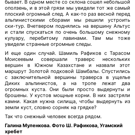
бывает. В одном месте со склона сошел небольшой
оползень, и в этой грязи мы увидели тот же самый
плоский огромный след. А как-то раз весной перед
альпинистскими сборами мы решили устроить
ски-тур. Вчетвером поднялись на вершину Альтус
и стали спускаться по очень большому снежному
кулуару, перебитому лавинами. Там мы тоже
увидели странные огромные следы.
И еще один случай. Шамиль Рафиков с Тарасом
Моисеевым совершали траверс нескольких
вершин в Южном Казахстане и назвали этот
маршрут Золотой подковой Шамбалы. Спустились
с заключительной вершины траверса в ущелье
Диких альпинистов, а на тропе лежат два
огромных куста. Они были просто выдернуты и
брошены. У кустов мощные корни. В них застряли
камни. Какая нужна силища, чтобы выдернуть из
земли куст, словно сорняк на грядке?
Так что снежный человек всегда рядом.
Галина Муленкова
.
Фото Ш. Рафикова, Угамский
хребет