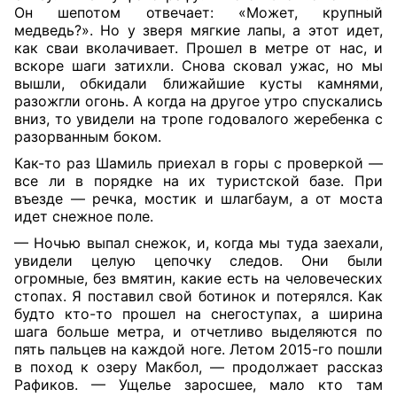
Он шепотом отвечает: «Может, крупный
медведь?». Но у зверя мягкие лапы, а этот идет,
как сваи вколачивает. Прошел в метре от нас, и
вскоре шаги затихли. Снова сковал ужас, но мы
вышли, обкидали ближайшие кусты камнями,
разожгли огонь. А когда на другое утро спускались
вниз, то увидели на тропе годовалого жеребенка с
разорванным боком.
Как-то раз Шамиль приехал в горы с проверкой —
все ли в порядке на их туристской базе. При
въезде — речка, мостик и шлагбаум, а от моста
идет снежное поле.
— Ночью выпал снежок, и, когда мы туда заехали,
увидели целую цепочку следов. Они были
огромные, без вмятин, какие есть на человеческих
стопах. Я поставил свой ботинок и потерялся. Как
будто кто-то прошел на снегоступах, а ширина
шага больше метра, и отчетливо выделяются по
пять пальцев на каждой ноге. Летом 2015-го пошли
в поход к озеру Макбол, — продолжает рассказ
Рафиков. — Ущелье заросшее, мало кто там