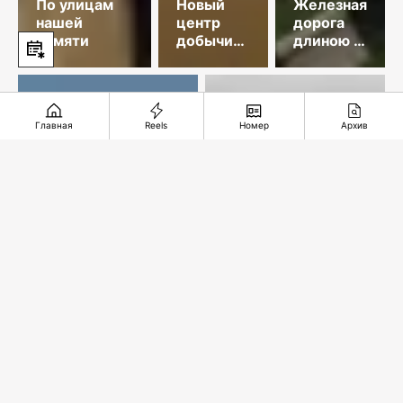
По улицам
Новый
Железная
нашей
центр
дорога
памяти
добычи
длиною в
меди
35 лет
Главная
Reels
Номер
Архив