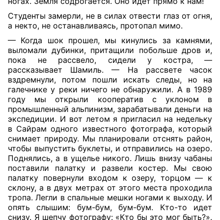
ногах. Земля содрогается. Оно идет прямо к нам!
Cтуденты замерли, не в силах отвести глаз от огня,
а некто, не останавливаясь, протопал мимо.
— Когда шок прошел, мы кинулись за камнями,
выломали дубинки, притащили побольше дров и,
пока не рассвело, сидели у костра, —
рассказывает Шамиль. — На рассвете часок
вздремнули, потом пошли искать следы, но на
галечнике у реки ничего не обнаружили. А в 1989
году мы открыли кооператив с уклоном в
промышленный альпинизм, зарабатывали деньги на
экспедиции. И вот летом я пригласил на недельку
в Сайрам одного известного фотографа, который
снимает природу. Мы планировали отснять район,
чтобы выпустить буклеты, и отправились на озеро.
Поднялись, а в ущелье никого. Лишь внизу чабаны
поставили палатку и развели костер. Мы свою
палатку повернули входом к озеру, торцом — к
склону, а в двух метрах от этого места проходила
тропа. Легли в спальные мешки ногами к выходу. И
опять слышим: бум-бум, бум-бум. Кто-то идет
снизу. Я шепчу фотографу: «Кто бы это мог быть?».