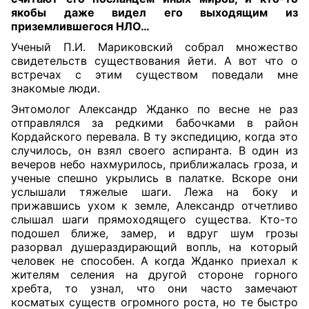
якобы даже видел его выходящим из
приземлившегося НЛО…
Ученый П.И. Мариковский собрал множество
свидетельств существования йети. А вот что о
встречах с этим существом поведали мне
знакомые люди.
Энтомолог Александр Жданко по весне не раз
отправлялся за редкими бабочками в район
Кордайского перевала. В ту экспедицию, когда это
случилось, он взял своего аспиранта. В один из
вечеров небо нахмурилось, приближалась гроза, и
ученые спешно укрылись в палатке. Вскоре они
услышали тяжелые шаги. Лежа на боку и
прижавшись ухом к земле, Александр отчетливо
слышал шаги прямоходящего существа. Кто-то
подошел ближе, замер, и вдруг шум грозы
разорвал душераздирающий вопль, на который
человек не способен. А когда Жданко приехал к
жителям селения на другой стороне горного
хребта, то узнал, что они часто замечают
косматых существ огромного роста, но те быстро