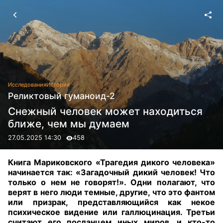
Исследования
История
Реликтовый гуманоид-2
Снежный человек может находиться
ближе, чем мы думаем
27.05.2025 14:30
458
Книга Мариковского «Трагедия дикого человека»
начинается так: «Загадочный дикий человек! Что
только о нем не говорят!». Одни полагают, что
верят в него люди темные, другие, что это фантом
или призрак, представляющийся как некое
психическое видение или галлюцинация. Третьи
считают его посланцем иных миров, и кто-то