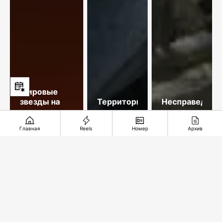
Мировые
звезды на
Территория
Несправедлив
двух
доверия
десятилетий
площадках
Главная
Reels
Номер
Архив
столицы