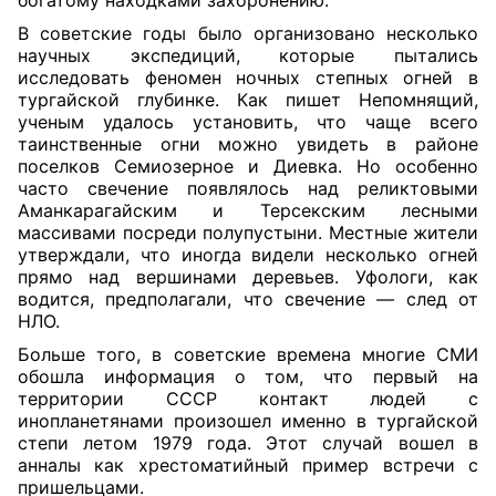
богатому находками захоронению.
В советские годы было организовано несколько
научных экспедиций, которые пытались
исследовать феномен ночных степных огней в
тургайской глубинке. Как пишет Непомнящий,
ученым удалось установить, что чаще всего
таинственные огни можно увидеть в районе
поселков Семиозерное и Диевка. Но особенно
часто свечение появлялось над реликтовыми
Аманкарагайским и Терсекским лесными
массивами посреди полупустыни. Местные жители
утверждали, что иногда видели несколько огней
прямо над вершинами деревьев. Уфологи, как
водится, предполагали, что свечение — след от
НЛО.
Больше того, в советские времена многие СМИ
обошла информация о том, что первый на
территории СССР контакт людей с
инопланетянами произошел именно в тургайской
степи летом 1979 года. Этот случай вошел в
анналы как хрестоматийный пример встречи с
пришельцами.