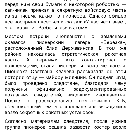
перед ним свои бумаги с некоторой робостью —
как-никак приехал в секретную войсковую часть
из-за письма каких-то пионеров. Однако офицер
все воспринял всерьез и сказал: «У нас черт знает,
что творится. Разберитесь в этом».
Местом встречи инопланетян с землянами
оказался пионерский лагерь «Березка»,
расположенный близ Державинска. В том же
районе находилась стратегическая ракетная
часть. А первыми, кто контактировал с
пришельцами, стали пионеры и вожатые лагеря.
Пионерка Светлана Квачева рассказала об этой
истории отцу — майору милиции. Он поднял шум,
было проведено следствие, благодаря чему
получены официально задокументированные
показания свидетелей, видевших инопланетян.
Позже к расследованию подключился КГБ,
обеспокоенный тем, что инопланетяне высадились
возле секретных ракетных установок.
Согласно материалам следствия, после ужина
группа пионеров решила развести костер возле