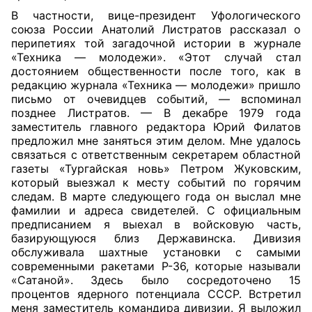
В частности, вице-президент Уфологического
союза России Анатолий Листратов рассказал о
перипетиях той загадочной истории в журнале
«Техника — молодежи». «Этот случай стал
достоянием общественности после того, как в
редакцию журнала «Техника — молодежи» пришло
письмо от очевидцев событий, — вспоминал
позднее Листратов. — В декабре 1979 года
заместитель главного редактора Юрий Филатов
предложил мне заняться этим делом. Мне удалось
связаться с ответственным секретарем областной
газеты «Тургайская новь» Петром Жуковским,
который выезжал к месту событий по горячим
следам. В марте следующего года он выслал мне
фамилии и адреса свидетелей. С официальным
предписанием я выехал в войсковую часть,
базирующуюся близ Державинска. Дивизия
обслуживала шахтные установки с самыми
современными ракетами Р-36, которые называли
«Сатаной». Здесь было сосредоточено 15
процентов ядерного потенциала СССР. Встретил
меня заместитель командира дивизии. Я выложил