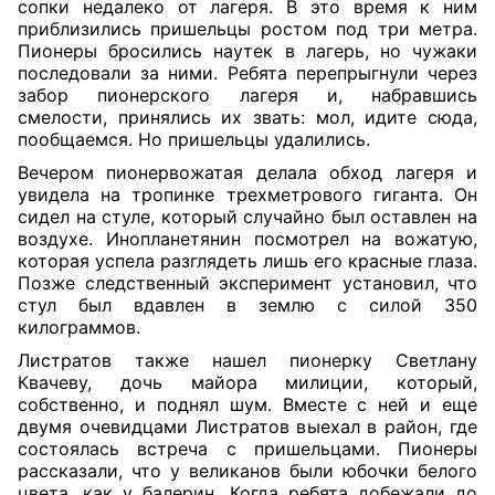
сопки недалеко от лагеря. В это время к ним
приблизились пришельцы ростом под три метра.
Пионеры бросились наутек в лагерь, но чужаки
последовали за ними. Ребята перепрыгнули через
забор пионерского лагеря и, набравшись
смелости, принялись их звать: мол, идите сюда,
пообщаемся. Но пришельцы удалились.
Вечером пионервожатая делала обход лагеря и
увидела на тропинке трехметрового гиганта. Он
сидел на стуле, который случайно был оставлен на
воздухе. Инопланетянин посмотрел на вожатую,
которая успела разглядеть лишь его красные глаза.
Позже следственный эксперимент установил, что
стул был вдавлен в землю с силой
350
килограммов
.
Листратов также нашел пионерку Светлану
Квачеву, дочь майора милиции, который,
собственно, и поднял шум. Вместе с ней и еще
двумя очевидцами Листратов выехал в район, где
состоялась встреча с пришельцами. Пионеры
рассказали, что у великанов были юбочки белого
цвета, как у балерин. Когда ребята добежали до