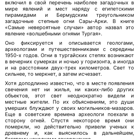
включил в свой перечень наиболее загадочных в
мире явлений и мест наряду с египетскими
пирамидами и Бермудским треугольником
загадочные степные огни Сары-Арки. В книге
«Самые невероятные случаи» автор назвал это
явление «волшебными огнями Тургая».
Оно фиксируется и описывается геологами,
археологами и путешественниками с середины
1950-х годов. Огни в тургайских степях возникают
в вечерних сумерках и ночью у горизонта, а иногда
и на расстоянии двух-трех километров. Свет то
сильнее, то меркнет, а затем исчезает.
Хотя доподлинно известно, что в месте появления
свечения нет ни жилья, ни каких-либо других
объектов, этот свет неоднократно видели и
местные жители. По их объяснениям, это души
умерших блуждают у своих могильников-мазаров.
Еще в советские времена археологи поехали в
сторону огней. Спустя некоторое время они
померкли, но действительно привели ученых к
древнему и, как выяснилось в дальнейшем,