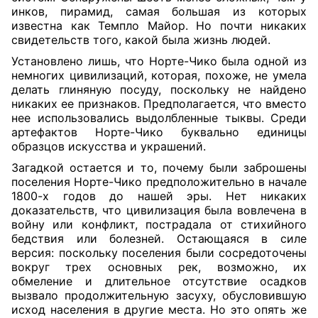
инков, пирамид, самая большая из которых
известна как Темпло Майор. Но почти никаких
свидетельств того, какой была жизнь людей.
Установлено лишь, что Норте-Чико была одной из
немногих цивилизаций, которая, похоже, не умела
делать глиняную посуду, поскольку не найдено
никаких ее признаков. Предполагается, что вместо
нее использовались выдолбленные тыквы. Среди
артефактов Норте-Чико буквально единицы
образцов искусства и украшений.
Загадкой остается и то, почему были заброшены
поселения Норте-Чико предположительно в начале
1800-х годов до нашей эры. Нет никаких
доказательств, что цивилизация была вовлечена в
войну или конфликт, пострадала от стихийного
бедствия или болезней. Остающаяся в силе
версия: поскольку поселения были сосредоточены
вокруг трех основных рек, возможно, их
обмеление и длительное отсутствие осадков
вызвало продолжительную засуху, обусловившую
исход населения в другие места. Но это опять же