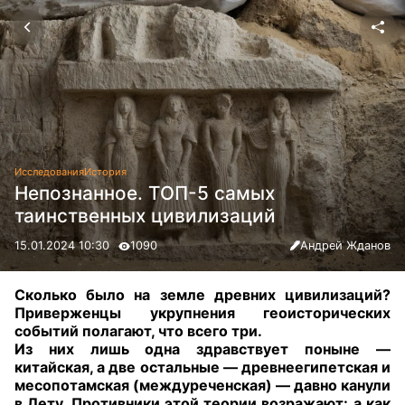
Исследования
История
Непознанное. ТОП-5 самых
таинственных цивилизаций
15.01.2024 10:30
1090
Андрей Жданов
Сколько было на земле древних цивилизаций?
Приверженцы укрупнения геоисторических
событий полагают, что всего три.
Из них лишь одна здравствует поныне —
китайская, а две остальные — древнеегипетская и
месопотамская (междуреченская) — давно канули
в Лету. Противники этой теории возражают: а как