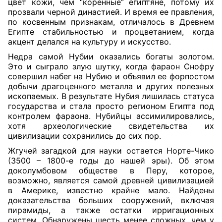
цвет кожи, чем “коренные” египтяне, потому их
прозвали черной династией. И время ее правления,
по косвенным признакам, отличалось в Древнем
Египте стабильностью и процветанием, когда
акцент делался на культуру и искусство.
Недра самой Нубии оказались богаты золотом.
Это и сыграло злую шутку, когда фараон Снофру
совершил набег на Нубию и объявил ее форпостом
добычи драгоценного металла и других полезных
ископаемых. В результате Нубия лишилась статуса
государства и стала просто регионом Египта под
контролем фараона. Нубийцы ассимилировались,
хотя археологические свидетельства их
цивилизации сохранились до сих пор.
Жгучей загадкой для науки остается Норте-Чико
(3500 – 1800-е годы до нашей эры). Об этом
доколумбовом обществе в Перу, которое,
возможно, является самой древней цивилизацией
в Америке, известно крайне мало. Найдены
доказательства больших сооружений, включая
пирамиды, а также остатки ирригационных
систем. Обнаружены шесть менее сложных, чем у