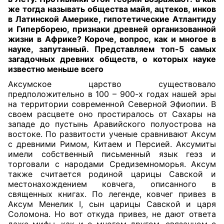
же тогда называть общества майя, ацтеков, инков
в Латинской Америке, гипотетические Атлантиду
и Гиперборею, признаки древней организованной
жизни в Африке? Короче, вопрос, как и многое в
науке, запутанный. Представляем топ-5 самых
загадочных древних обществ, о которых науке
известно меньше всего
Аксумское царство существовало
предположительно в 100 – 900-х годах нашей эры
на территории современной Северной Эфиопии. В
своем расцвете оно простиралось от Сахары на
западе до пустынь Аравийского полуострова на
востоке. По развитости ученые сравнивают Аксум
с древними Римом, Китаем и Персией. Аксумиты
имели собственный письменный язык геэз и
торговали с народами Средиземноморья. Аксум
также считается родиной царицы Савской и
местонахождением ковчега, описанного в
священных книгах. По легенде, ковчег привез в
Аксум Менелик I, сын царицы Савской и царя
Соломона. Но вот откуда привез, не дают ответа