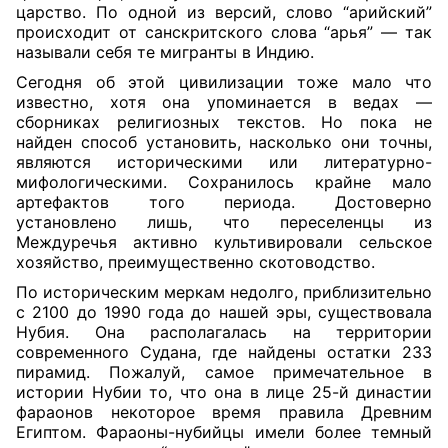
царство. По одной из версий, слово “арийский”
происходит от санскритского слова “арья” — так
называли себя те мигранты в Индию.
Сегодня об этой цивилизации тоже мало что
известно, хотя она упоминается в ведах —
сборниках религиозных текстов. Но пока не
найден способ установить, насколько они точны,
являются историческими или литературно-
мифологическими. Сохранилось крайне мало
артефактов того периода. Достоверно
установлено лишь, что переселенцы из
Междуречья активно культивировали сельское
хозяйство, преимущественно скотоводство.
По историческим меркам недолго, приблизительно
с 2100 до 1990 года до нашей эры, существовала
Нубия. Она располагалась на территории
современного Судана, где найдены остатки 233
пирамид. Пожалуй, самое примечательное в
истории Нубии то, что она в лице 25-й династии
фараонов некоторое время правила Древним
Египтом. Фараоны-нубийцы имели более темный