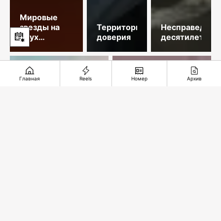
Мировые
звезды на
Территория
Несправедлив
двух
доверия
десятилетий
площадках
столицы
Главная
Reels
Номер
Архив