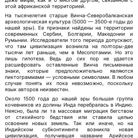
даже мифы, как и о многом другом, связанном с
этой африканской территорией.
На тысячелетия старше Винча-Северобалканская
археологическая культура (5000 — 3500-е годы до
нашей эры). Ее признаки найдены на территории
современных Сербии, Болгарии, Македонии и
Румынии. Исследователи того периода допускают,
что там цивилизация возникла на полторы-две
тысячи лет раньше, чем в Месопотамии. Но это
лишь гипотеза. Ведь до сих пор не удается
расшифровать оставленные Винча письменные
знаки, которые предположительно являются
пиктограммами — условными символами. В любом
случае понять их пока невозможно, поскольку
язык авторов неизвестен.
Около 1500 года до нашей эры большая группа
кочевников из долины Инда перебралась в Индию.
Неясно, была ли та массовая миграция бегством
от стихийного бедствия или ставила целью
освоение новых земель. Так или иначе, но на
Индийском субконтиненте возникла новая
цивилизация, получившая название Арийское