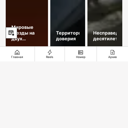
Мировые
звезды на
Территория
Несправедлив
двух
доверия
десятилетий
площадках
столицы
Главная
Reels
Номер
Архив