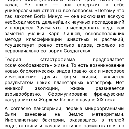
назад. Ее плюс — она содержит в себе
универсальный ответ на все вопросы: «Потому что
так захотел Бог!» Минус — она исключает всякую
необходимость дальнейших научных исследований
и прогресса. Зачем что-то исследовать, ведь, как
заметил ученый Карл Линней, основоположник
метода классификации животных и растений,
«существует ровно столько видов, сколько их
первоначально сотворил Создатель».
Теория катастрофизма предполагает
«скачкообразность» жизни. То есть возникновение
новых биологических видов (равно как и массовое
исчезновение других форм жизни) является
результатом неких планетарных катастроф. Нет
никакой эволюции, жизнь развивается
взрывообразно. Сформулирована французским
натуралистом Жоржем Кювье в начале ХIХ века.
А согласно панспермии, первые микроорганизмы
были занесены на Землю метеоритами.
Инопланетные бактерии, оказавшись в теплой
воде, оттаяли и начали активно размножаться по