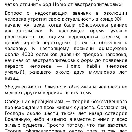
четко отличить род Homo от австралопитековых.
Вопрос о недостающих звеньях в эволюции
человека утратил свою актуальность в конце XX —
начале XXI века, когда были обнаружены ранние
австралопитеки. В настоящее время ученые
располагают не одним переходным звеном, а
целой серией переходных форм от обезьяны к
человеку. К настоящему времени обнаружено
около 4000 останков древних предков человека,
начиная от австралопитековых форм до появления
первого человека — Homo habilis (человек
умелый), жившего около двух миллионов лет
назад.
Убедительность близости обезьяны и человека не
мешает другим версиям на эту тему.
Среди них креационизм — теория божественного
происхождения всех живых существ. Согласно ей,
Господь около шести тысяч лет назад сотворил
Вселенную, небо и землю, а вместе с ними и всех
живых существ. Просто потому, что так захотел.
Теория сформулирована около трех тысяч лет