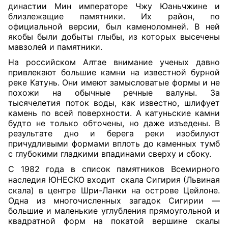
династии Мин императоре Чжу Юаньчжине и
близлежащие памятники. Их район, по
официальной версии, был каменоломней. В ней
якобы были добыты глыбы, из которых высечены
мавзолей и памятники.
На российском Алтае внимание ученых давно
привлекают большие камни на известной бурной
реке Катунь. Они имеют замысловатые формы и не
похожи на обычные речные валуны. За
тысячелетия поток воды, как известно, шлифует
камень по всей поверхности. А катуньские камни
будто не только обточены, но даже изъедены. В
результате дно и берега реки изобилуют
причудливыми формами вплоть до каменных тумб
с глубокими гладкими впадинами сверху и сбоку.
С 1982 года в список памятников Всемирного
наследия ЮНЕСКО входит
скала Сигирия (Львиная
скала) в центре Шри-Ланки на острове Цейлоне.
Одна из многочисленных загадок Сигирии —
большие и маленькие углубления прямоугольной и
квадратной форм на покатой вершине скалы