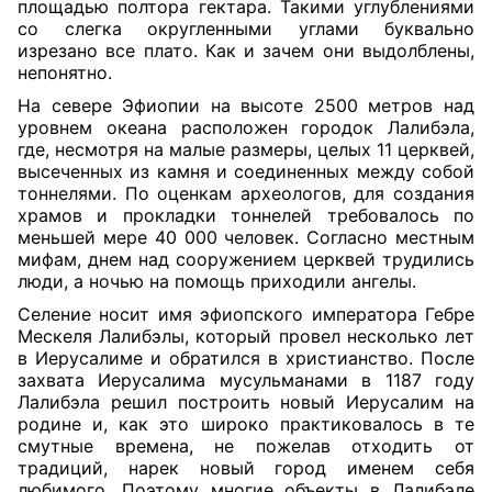
площадью полтора гектара. Такими углублениями
со слегка округленными углами буквально
изрезано все плато. Как и зачем они выдолблены,
непонятно.
На севере Эфиопии на высоте 2500 метров над
уровнем океана расположен городок Лалибэла,
где, несмотря на малые размеры, целых 11 церквей,
высеченных из камня и соединенных между собой
тоннелями. По оценкам археологов, для создания
храмов и прокладки тоннелей требовалось по
меньшей мере 40 000 человек. Согласно местным
мифам, днем над сооружением церквей трудились
люди, а ночью на помощь приходили ангелы.
Селение носит имя эфиопского императора Гебре
Мескеля Лалибэлы, который провел несколько лет
в Иерусалиме и обратился в христианство. После
захвата Иерусалима мусульманами в 1187 году
Лалибэла решил построить новый Иерусалим на
родине и, как это широко практиковалось в те
смутные времена, не пожелав отходить от
традиций, нарек новый город именем себя
любимого. Поэтому многие объекты в Лалибэле