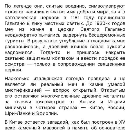
По легенде они, слитые воедино, символизируют
отказ от насилия и зла во имя добра и мира, за что
католическая церковь в 1181 году причислила
Гальгано к лику местных святых. До 1930-х годов
меч из камня в церкви Святого Гальгано
неоднократно пытались выдернуть бесцеремонные
туристы. В результате углубление в гладком камне
раскрошилось, а древний клинок возле рукояти
надломился. Тогда-то и пришлось накрыть
святыню защитным колпаком и ввести порядок ее
осмотра — только в сопровождении священника
церкви.
Насколько итальянская легенда правдива и не
является ли реальный меч в камне умелой
мистификацией — вопрос открытый. Открытым
его оставляют многочисленные древние мегалиты
за тысячи километров от Англии и Италии
минимум в четырех странах — Китае, России,
Шри-Ланке и Эфиопии.
В Китае остается загадкой, как был построен в XV
веке каменный мавзолей в память об основателе