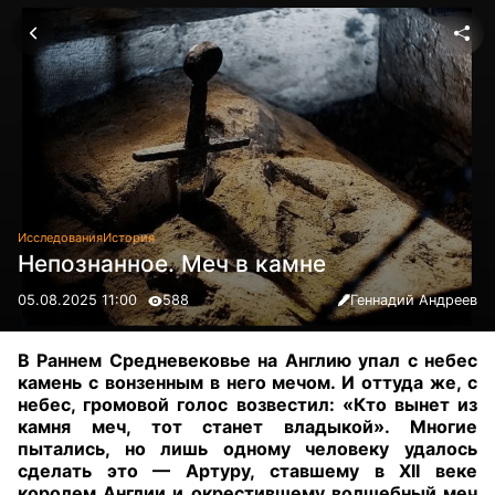
Исследования
История
Непознанное. Меч в камне
05.08.2025 11:00
588
Геннадий Андреев
В Раннем Средневековье на Англию упал с небес
камень с вонзенным в него мечом. И оттуда же, с
небес, громовой голос возвестил: «Кто вынет из
камня меч, тот станет владыкой». Многие
пытались, но лишь одному человеку удалось
сделать это — Артуру, ставшему в XII веке
королем Англии и окрестившему волшебный меч