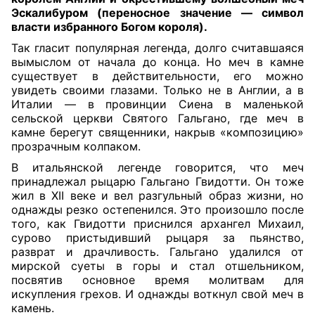
Эскалибуром (переносное значение — символ
власти избранного Богом короля)
.
Так гласит популярная легенда, долго считавшаяся
вымыслом от начала до конца. Но меч в камне
существует в действительности, его можно
увидеть своими глазами. Только не в Англии, а в
Италии — в провинции Сиена в маленькой
сельской церкви Святого Гальгано, где меч в
камне берегут священники, накрыв «композицию»
прозрачным колпаком.
В итальянской легенде говорится, что меч
принадлежал рыцарю Гальгано Гвидотти. Он тоже
жил в XII веке и вел разгульный образ жизни, но
однажды резко остепенился. Это произошло после
того, как Гвидотти приснился архангел Михаил,
сурово пристыдивший рыцаря за пьянство,
разврат и драчливость. Гальгано удалился от
мирской суеты в горы и стал отшельником,
посвятив основное время молитвам для
искупления грехов. И однажды воткнул свой меч в
камень.