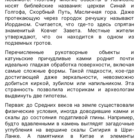
носят библейские названия: церкви Синай и
Голгофа, Скорбный Путь, Масличная гора. Даже
протекающую через городок речушку называют
Иорданом. Считается, что где-то здесь спрятан
знаменитый Ковчег Завета. Местные жители
утверждают, что он находится в одном из
подземных гротов.
Перечисленные рукотворные объекты и
катуньские причудливые камни роднит почти
идеально гладкая обработка поверхности, включая
самые сложные формы. Такой гладкости, кое-где
достигающей даже зеркальности, невозможно
добиться киркой, зубилом или напильником. Эта
странность позволила историкам и археологам
выдвинуть две гипотезы.
Первая: до Средних веков на земле существовали
физические условия, иногда доводившие камни и
скалы до состояния податливой глины. Например,
будто вдавленными в камень выглядят загадочные
углубления на вершине скалы Сигирия в Шри-
Ланке. А памятники в Китае и элементы