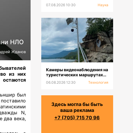
07.08.2026 10:30
Наука
мни НЛО
ндрей Жданов
бывателей
Камеры видеонаблюдения на
во из них
туристических маршрутах
 остаются
устанавливают в ГНПП
06.08.2026 12:30
Технология
«Бурабай»
льншир был
 поставило
Здесь могла бы быть
латинскими
ваша реклама
дважды N,
+7 (705) 715 70 96
 два века,