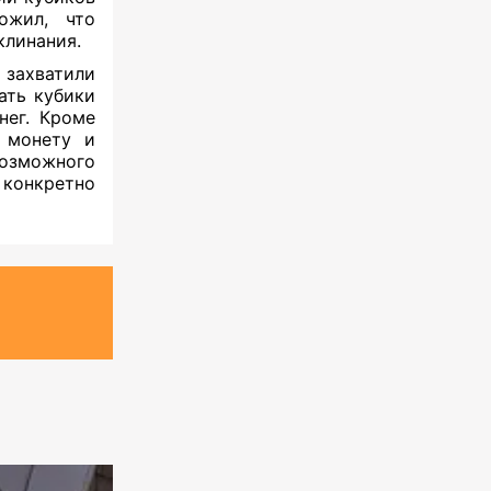
ожил, что
клинания.
захватили
ать кубики
нег. Кроме
 монету и
возможного
 конкретно