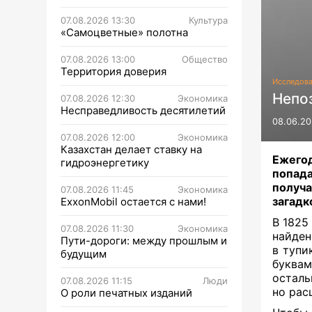
07.08.2026 13:30
Культура
«Самоцветные» полотна
07.08.2026 13:00
Общество
Территория доверия
Исследов
Непоз
07.08.2026 12:30
Экономика
Несправедливость десятилетий
08.06.20
07.08.2026 12:00
Экономика
Казахстан делает ставку на
Ежегод
гидроэнергетику
попад
получ
07.08.2026 11:45
Экономика
загадко
ExxonMobil остается с нами!
В 1825
07.08.2026 11:30
Экономика
найде
Пути-дороги: между прошлым и
в тупи
будущим
буква
осталь
07.08.2026 11:15
Люди
но рас
О роли печатных изданий