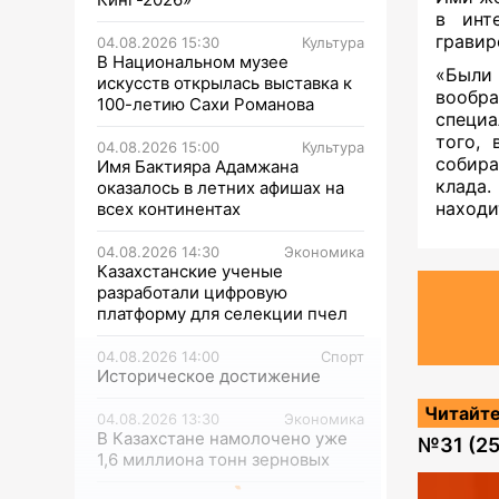
в инт
гравир
04.08.2026 15:30
Культура
В Национальном музее
«Были
искусств открылась выставка к
вообра
100-летию Сахи Романова
специа
того,
04.08.2026 15:00
Культура
собира
Имя Бактияра Адамжана
клада.
оказалось в летних афишах на
находи
всех континентах
04.08.2026 14:30
Экономика
Казахстанские ученые
разработали цифровую
платформу для селекции пчел
04.08.2026 14:00
Спорт
Историческое достижение
Читайте
04.08.2026 13:30
Экономика
В Казахстане намолочено уже
№
31 (2
1,6 миллиона тонн зерновых