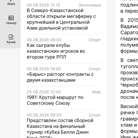
подлин
Reels
06.08.2026 12:15
Экономика
В Северо-Казахстанской
в пере
области открыли мегаферму с
В 2015
крупнейшей в Центральной
Номер
Вадим
Азии доильной установкой
Сарато
гладки
06.08.2026 09:00
Спорт
Архив
полуме
Как сыграли клубы
формы,
казахстанских игроков во
втором туре РПЛ
В све
тугопл
05.08.2026 14:00
Спорт
произв
«Барыс» расторг контракты с
происх
двумя казахстанцами
Черноб
дронам
05.08.2026 12:00
Мир
после 
1981: Крутой маршрут по
Советскому Союзу
Веснои
речке 
05.08.2026 09:00
Спорт
гравир
Представлен состав сборной
хлам и
Казахстана на финальный
формы.
турнир «Кубка Билли Джин
Ими же
Кинг-2026»