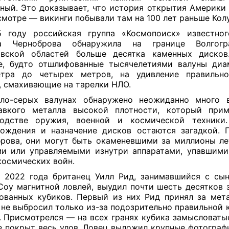
ный. Это доказывает, что история открытия Америки
смотре — викинги побывали там на 100 лет раньше Кол
 году российская группа «Космопоиск» известно
а Черноброва обнаружила на границе Волгогр
вской областей больше десятка каменных диско
е, будто отшлифованные тысячелетиями валуны ди
тра до четырех метров, на удивление правильнои
 смахивающие на тарелки НЛО.
тло-серых валунах обнаружено неожиданно много в
авкого металла высокой плотности, который при
одстве оружия, военной и космической техники
ождения и назначение дисков остаются загадкой.
рова, они могут быть окаменевшими за миллионы л
и или управляемыми изнутри аппаратами, упавшим
космических войн.
̆ 2022 года британец Уилл Рид, занимавшийся с сы
Соу магнитной ловлей, выудил почти шесть десятков 
ованных кубиков. Первый из них Рид принял за мета
 не выбросил только из-за подозрительно правильной 
 Присмотрелся — на всех гранях кубика замысловаты
 покрыт весь улов. Ловец выложил крупные фотограф