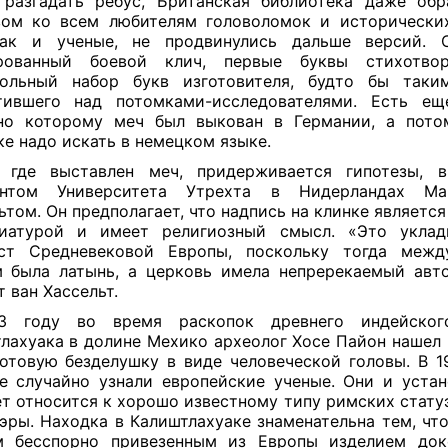
разгадать ребус, Британская библиотека даже об
ом ко всем любителям головоломок и исторических
как и ученые, не продвинулись дальше версий. 
рованный боевой клич, первые буквы стихотво
вольный набор букв изготовителя, будто бы таки
тившего над потомками-исследователями. Есть еще
сно которому меч был выкован в Германии, а пото
ке надо искать в немецком языке.
, где выставлен меч, придерживается гипотезы, в
антом Университета Утрехта в Нидерландах М
ьтом. Он предполагает, что надпись на клинке является
иатурой и имеет религиозный смысл. «Это укла
кст Средневековой Европы, поскольку тогда межд
 была латынь, а церковь имела непререкаемый авт
т ван Хассельт.
3 году во время раскопок древнего индейског
лахуака в долине Мехико археолог Хосе Пайон нашел
отовую безделушку в виде человеческой головы. В 1
е случайно узнали европейские ученые. Они и устан
т относится к хорошо известному типу римских статуэт
 эры. Находка в Калиштлахуаке знаменательна тем, что
м бесспорно привезенным из Европы изделием доко