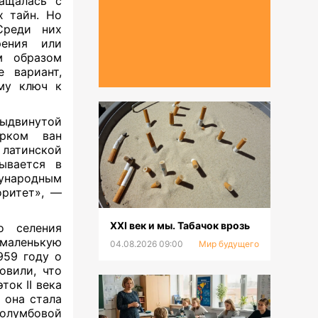
ращалась с
 тайн. Но
Среди них
рения или
м образом
 вариант,
му ключ к
ыдвинутой
арком ван
 латинской
дывается в
ународным
оритет», —
XXI век и мы. Табачок врозь
о селения
 маленькую
04.08.2026 09:00
Мир будущего
959 году о
овили, что
ок II века
 она стала
лумбовой