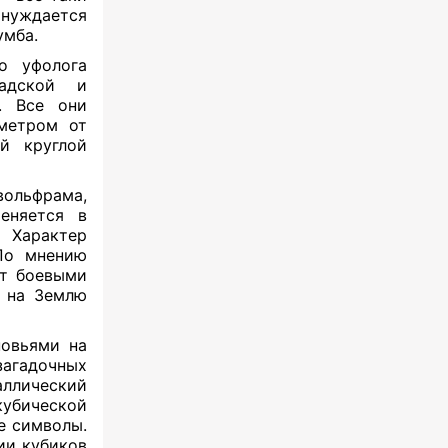
 нуждается
умба.
го уфолога
адской и
в. Все они
аметром от
̆ круглой
ольфрама,
меняется в
. Характер
 По мнению
ет боевыми
и на Землю
новьями на
загадочных
ллический
кубической
е символы.
ии кубиков