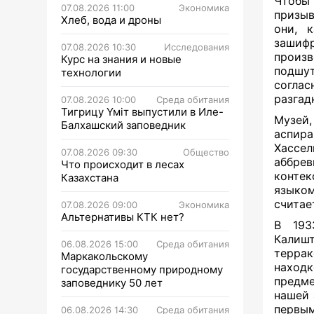
Чтобы 
07.08.2026 11:00
Экономика
призыв
Хлеб, вода и дроны
они, 
зашиф
07.08.2026 10:30
Исследования
произ
Курс на знания и новые
подшу
технологии
согла
разгад
07.08.2026 10:00
Среда обитания
Тигрицу Үміт выпустили в Иле-
Музей
Балхашский заповедник
аспир
Хассел
07.08.2026 09:30
Общество
аббрев
Что происходит в лесах
конте
Казахстана
языком
считае
07.08.2026 09:00
Экономика
Альтернативы КТК нет?
В 193
Калишт
06.08.2026 15:00
Среда обитания
террак
Маркакольскому
находк
государственному природному
предме
заповеднику 50 лет
нашей
первы
06.08.2026 14:30
Среда обитания