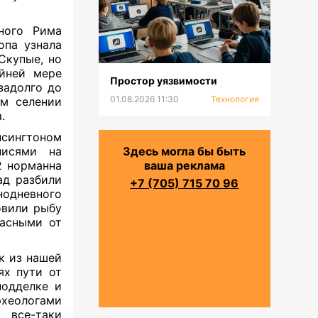
ного Рима
опа узнала
 Cкупые, но
̆ней мере
Простор уязвимости
задолго до
01.08.2026 11:30
Технология
ом селении
а.
сингтоном
писями на
Здесь могла бы быть
2 норманна
ваша реклама
ад разбили
+7 (705) 715 70 96
одневного
овили рыбу
расными от
к из нашей
ях пути от
подделке и
рхеологами
 все-таки