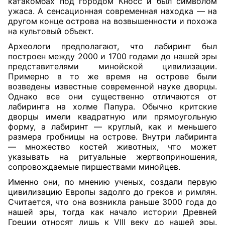
катакомбах под городом Кносс и был символом
ужаса. А сенсационная современная находка — на
другом конце острова на возвышенности и похожа
на культовый объект.
Археологи предполагают, что лабиринт был
построен между 2000 и 1700 годами до нашей эры
представителями минойской цивилизации.
Примерно в то же время на острове были
возведены известные современной науке дворцы.
Однако все они существенно отличаются от
лабиринта на холме Папура. Обычно критские
дворцы имели квадратную или прямоугольную
форму, а лабиринт — круглый, как и меньшего
размера гробницы на острове. Внутри лабиринта
— множество костей животных, что может
указывать на ритуальные жертвоприношения,
сопровождаемые пиршествами минойцев.
Именно они, по мнению ученых, создали первую
цивилизацию Европы задолго до греков и римлян.
Считается, что она возникла раньше 3000 года до
нашей эры, тогда как начало истории Древней
Греции относят лишь к VIII веку до нашей эры.