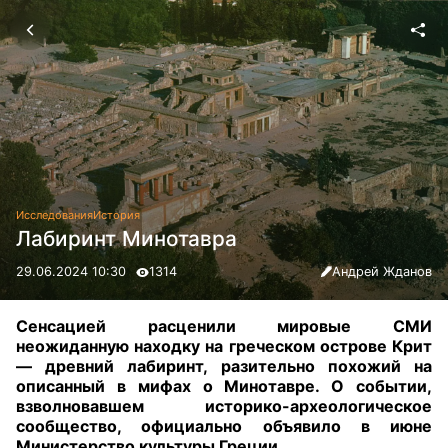
Исследования
История
Лабиринт Минотавра
29.06.2024 10:30
1314
Андрей Жданов
Сенсацией расценили мировые СМИ
неожиданную находку на греческом острове Крит
— древний лабиринт, разительно похожий на
описанный в мифах о Минотавре. О событии,
взволновавшем историко-археологическое
сообщество, официально объявило в июне
Министерство культуры Греции
.