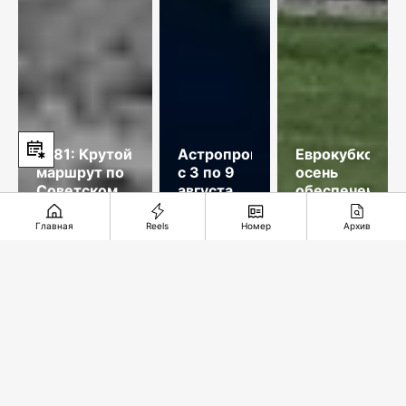
1981: Крутой
Астропрогноз
Еврокубковая
маршрут по
с 3 по 9
осень
Советскому
августа
обеспечена
Союзу
2026
года
Главная
Reels
Номер
Архив