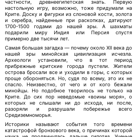
частности, древнеегипетская знать. Первую
настольную игру, возможно, тоже придумали на
Крите. Доску и фигурки из слоновой кости, золота
и серебра, найденные при раскопках, датируют
1700-1500 годами до нашей эры. А шахматы
подарили миру Индия или Персия спустя
примерно две тысячи лет.
Самая большая загадка — почему около XII века до
нашей эры минойская цивилизация исчезла.
Археологи установили, что в тот период
прибрежные критские города пустели. Жители
острова бросали все и уходили в горы, с которых
проще обороняться. Но, судя по всему, это их не
спасло. Неизвестно, от чего и от кого бежали
минойцы. Но подобное творилось не только на
Крите. До сих пор неведомые «воины моря», о
которых не слышали ни до исхода, ни после,
разоряли и разрушали побережье всего
Средиземноморья.
Историки называют события того времени
катастрофой бронзового века, о причинах которой
наука не продвинулась дальше гипотез. Ученые