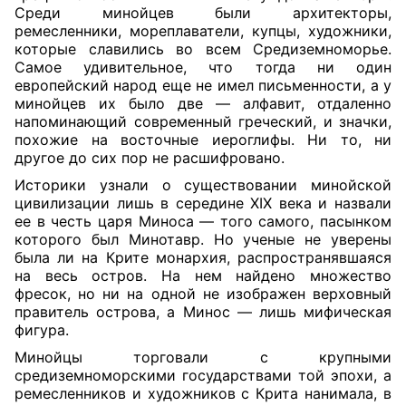
Среди минойцев были архитекторы,
ремесленники, мореплаватели, купцы, художники,
которые славились во всем Средиземноморье.
Самое удивительное, что тогда ни один
европейский народ еще не имел письменности, а у
минойцев их было две — алфавит, отдаленно
напоминающий современный греческий, и значки,
похожие на восточные иероглифы. Ни то, ни
другое до сих пор не расшифровано.
Историки узнали о существовании минойской
цивилизации лишь в середине XIX века и назвали
ее в честь царя Миноса — того самого, пасынком
которого был Минотавр. Но ученые не уверены
была ли на Крите монархия, распространявшаяся
на весь остров. На нем найдено множество
фресок, но ни на одной не изображен верховный
правитель острова, а Минос — лишь мифическая
фигура.
Минойцы торговали с крупными
средиземноморскими государствами той эпохи, а
ремесленников и художников с Крита нанимала, в