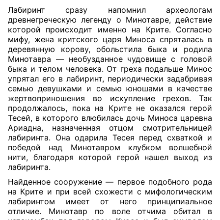
Лабиринт сразу напомнил археологам
древнегреческую легенду о Минотавре, действие
которой происходит именно на Крите. Согласно
мифу, жена критского царя Миноса спряталась в
деревянную корову, обольстила быка и родила
Минотавра — необузданное чудовище с головой
быка и телом человека. От греха подальше Минос
упрятал его в лабиринт, периодически задабривая
семью девушками и семью юношами в качестве
жертвоприношения во искупление грехов. Так
продолжалось, пока на Крите не оказался герой
Тесей, в которого влюбилась дочь Миноса царевна
Ариадна, назначенная отцом смотрительницей
лабиринта. Она одарила Тесея перед схваткой и
победой над Минотавром клубком волшебной
нити, благодаря которой герой нашел выход из
лабиринта.
Найденное сооружение — первое подобного рода
на Крите и при всей схожести с мифологическим
лабиринтом имеет от него принципиальное
отличие. Минотавр по воле отчима обитал в