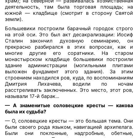
храм); на северной — развивалась хозяйственная
деятельность, там была торговая площадь; на
южной — кладбище (смотрит в сторону Святой
земли).
Большевики построили барачный городок строго
на этой оси. Это был акт десакрализации: Иосиф
Сталин закончил духовную семинарию, он
прекрасно разбирался в этих вопросах, как и
многие другие его соратники. На старом
монастырском кладбище большевики построили
здание администрации (мо
гильными плитами
выложен фундамент этого здания). За этим
строением находился ров, куда, по воспоминаниям
Дмитрия Лихачева, водили по ночам
расстреливать заключенных. Это место, этот ров,
называли 17-й барак...
— А знаменитые соловецкие кресты — какова
была их судьба?
— О, соловецкие кресты — это большая тема. Они
были своего рода языком, навигацией архипелага.
Были они поклонные, надгробные, обетные,