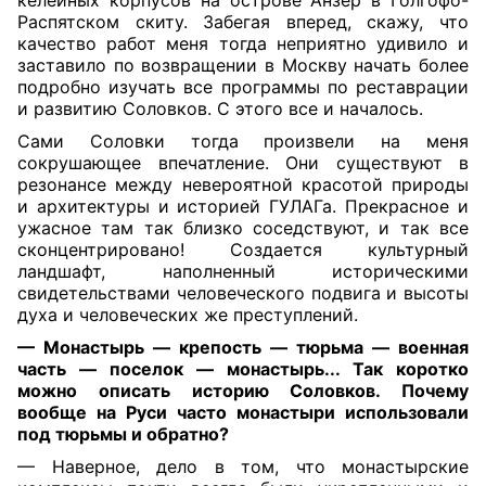
келейных корпусов на острове Анзер в Голгофо-
Распятском скиту. Забегая вперед, скажу, что
качество работ меня тогда неприятно удивило и
заставило по возвращении в Москву начать более
подробно изучать все программы по реставрации
и развитию Соловков. С этого все и началось.
Сами Соловки тогда произвели на меня
сокрушающее впечатление. Они существуют в
резонансе между невероятной красотой природы
и архитектуры и историей ГУЛАГа. Прекрасное и
ужасное там так близко соседствуют, и так все
сконцентрировано! Создается культурный
ландшафт, наполненный историческими
свидетельствами человеческого подвига и высоты
духа и человеческих же преступлений.
— Монастырь — крепость — тюрьма — военная
часть — поселок — монастырь... Так коротко
можно описать историю Соловков. Почему
вообще на Руси часто монастыри использовали
под тюрьмы и обратно?
— Наверное, дело в том, что монастырские