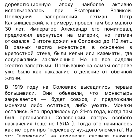
дореволюционную эпоху наиболее активно
использовалась при Екатерине Великой.
Последний запорожский гетман Петр
Кальнишевский, к примеру, провел там без малого
30 лет. Император Александр его помиловал,
предложил вернуться на материк, но гетман
отказался. В итоге дожил на Соловках до 112 лет...
В разных частях монастыря, в основном в
крепостной стене, были кельи или казематы, где
содержались заключенные. Но не все сидели
жестко запертыми. Пребывание на самом острове
уже было как наказание, отделение от обычной
жизни.
В 1919 году на Соловках высадились первые
большевики. Они объявили, что монастырь
закрывается — будет совхоз, и предложили
монахам либо остаться, либо уехать. Монахи
остались. Это продлилось до 21-го года, когда там
был организован Соловецкий лагерь особого
назначения (еще не ГУЛАГ). Тогда это начиналось
как история про “перековку чуждого элемента”. На
эту “перековку” на архипелаг свозили сначала