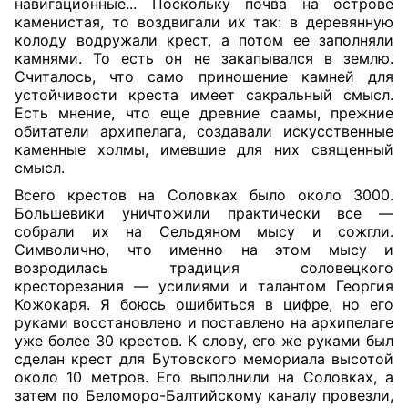
навигационные... Поскольку почва на острове
каменистая, то воздвигали их так: в деревянную
колоду водружали крест, а потом ее заполняли
камнями. То есть он не закапывался в землю.
Считалось, что само приношение камней для
устойчивости креста имеет сакральный смысл.
Есть мнение, что еще древние саамы, прежние
обитатели архипелага, создавали искусственные
каменные холмы, имевшие для них священный
смысл.
Всего крестов на Соловках было около 3000.
Большевики уничтожили практически все —
собрали их на Сельдяном мысу и сожгли.
Символично, что именно на этом мысу и
возродилась традиция соловецкого
кресторезания — усилиями и талантом Георгия
Кожокаря. Я боюсь ошибиться в цифре, но его
руками восстановлено и поставлено на архипелаге
уже более 30 крестов. К слову, его же руками был
сделан крест для Бутовского мемориала высотой
около 10 метров. Его выполнили на Соловках, а
затем по Беломоро-Балтийскому каналу провезли,