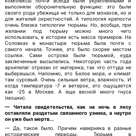
комплексы почти всегда были укрепленными и
выполняли оборонительную функцию: это были
своего рода убежища не только для монахов, но и
для жителей окрестностей. А типология крепости
очень близка типологии тюрьмы. Но, вообще, при
желании под тюрьму можно много чего
использовать, в истории есть масса примеров. На
Соловках в монастыре тюрьма была почти с
самого начала. Точнее, это было скорее местом
ссылки. Сами острова были тюрьмой, куда
заключенные высылались. Некоторую часть года
архипелаг отрезан от материка, так что оттуда не
выберешься. Напомню, это Белое море, и климат
там суровый. Очень сильные ветра, влажность. И
когда температура -7 и ветерок, это ощущается
как -25 в Москве. А еще весной много гнуса
(мошки).
— Читала свидетельства, как на ночь в лесу
оставляли раздетым связанного узника, а наутро
он уже был мертв...
— Да, такое было. Причем наверняка в разные
исторические периоды. Тюрьма в