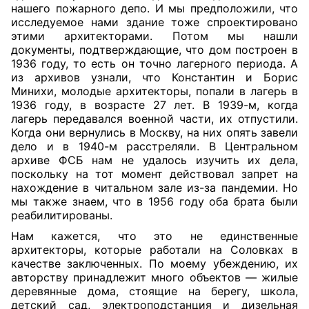
нашего пожарного депо. И мы предположили, что
исследуемое нами здание тоже спроектировано
этими архитекторами. Потом мы нашли
документы, подтверждающие, что дом построен в
1936 году, то есть он точно лагерного периода. А
из архивов узнали, что Константин и Борис
Минихи, молодые архитекторы, попали в лагерь в
1936 году, в возрасте 27 лет. В 1939-м, когда
лагерь передавался военной части, их отпустили.
Когда они вернулись в Москву, на них опять завели
дело и в 1940-м расстреляли. В Центральном
архиве ФСБ нам не удалось изучить их дела,
поскольку на тот момент действовал запрет на
нахождение в читальном зале из-за пандемии. Но
мы также знаем, что в 1956 году оба брата были
реабилитированы.
Нам кажется, что это не единственные
архитекторы, которые работали на Соловках в
качестве заключенных. По моему убеждению, их
авторству принадлежит много объектов — жилые
деревянные дома, стоящие на берегу, школа,
детский сад, электроподстанция и дизельная