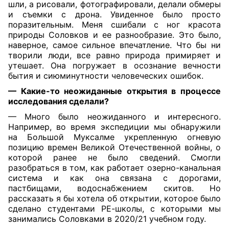
шли, а рисовали, фотографировали, делали обмеры
и съемки с дрона. Увиденное было просто
поразительным. Меня сшибали с ног красота
природы Соловков и ее разнообразие. Это было,
наверное, самое сильное впечатление. Что бы ни
творили люди, все равно природа примиряет и
утешает. Она погружает в осознание вечности
бытия и сиюминутности человеческих ошибок.
— Какие-то неожиданные открытия в процессе
исследования сделали?
— Много было неожиданного и интересного.
Например, во время экспедиции мы обнаружили
на Большой Муксалме укрепленную огневую
позицию времен Великой Отечественной войны, о
которой ранее не было сведений. Смогли
разобраться в том, как работает озерно-канальная
система и как она связана с дорогами,
пастбищами, водоснабжением скитов. Но
рассказать я бы хотела об открытии, которое было
сделано студентами РЕ-школы, с которыми мы
занимались Соловками в 2020/21 учебном году.