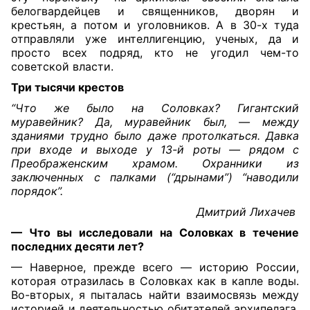
белогвардейцев и священников, дворян и
крестьян, а потом и уголовников. А в 30-х туда
отправляли уже интеллигенцию, ученых, да и
просто всех подряд, кто не угодил чем-то
советской власти.
Три тысячи крестов
“Что же было на Соловках? Гигантский
муравейник? Да, муравейник был, — между
зданиями трудно было даже протолкаться. Давка
при входе и выходе у 13-й роты — рядом с
Преображенским храмом. Охранники из
заключенных с палками (“дрынами”) “наводили
порядок”.
Дмитрий Лихачев
— Что вы исследовали на Соловках в течение
последних десяти лет?
— Наверное, прежде всего — историю России,
которая отразилась в Соловках как в капле воды.
Во-вторых, я пыталась найти взаимосвязь между
историей и деятельностью обитателей архипелага,