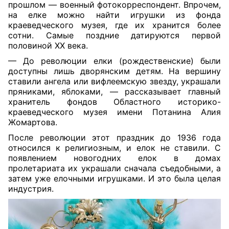
прошлом — военный фотокорреспондент. Впрочем,
на елке можно найти игрушки из фонда
краеведческого музея, где их хранится более
сотни. Самые поздние датируются первой
половиной XX века.
— До революции елки (рождественские) были
доступны лишь дворянским детям. На вершину
ставили ангела или вифлеемскую звезду, украшали
пряниками, яблоками, — рассказывает главный
хранитель фондов Областного историко-
краеведческого музея имени Потанина Алия
Жомартова.
После революции этот праздник до 1936 года
относился к религиозным, и елок не ставили. С
появлением новогодних елок в домах
пролетариата их украшали сначала съедобными, а
затем уже елочными игрушками. И это была целая
индустрия.