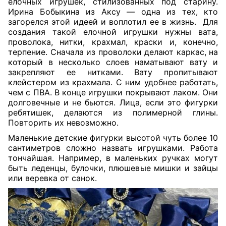
елочных игрушек, стилизованных под старину.
Ирина Бобыкина из Аксу — одна из тех, кто
загорелся этой идеей и воплотил ее в жизнь.
Для
создания такой елочной игрушки нужны вата,
проволока, нитки, крахмал, краски и, конечно,
терпение. Сначала из проволоки делают каркас, на
который в несколько слоев наматывают вату и
закрепляют ее нитками. Вату пропитывают
клейстером из крахмала. С ним удобнее работать,
чем с ПВА. В конце игрушки покрывают лаком. Они
долговечные и не бьются. Лица, если это фигурки
ребятишек, делаются из полимерной глины.
Повторить их невозможно.
Маленькие детские фигурки высотой чуть более 10
сантиметров сложно назвать игрушками. Работа
тончайшая. Например, в маленьких ручках могут
быть леденцы, булочки, плюшевые мишки и зайцы
или веревка от санок.