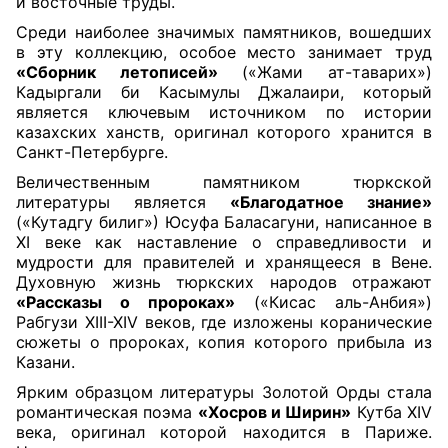
и восточные труды.
Среди наиболее значимых памятников, вошедших
в эту коллекцию, особое место занимает труд
«Сборник летописей»
(«Жами ат-таварих»)
Кадыргали би Касымулы Джалаири, который
является ключевым источником по истории
казахских ханств, оригинал которого хранится в
Санкт-Петербурге.
Величественным памятником тюркской
литературы является
«Благодатное знание»
(«Кутадгу билиг») Юсуфа Баласагуни, написанное в
XI веке как наставление о справедливости и
мудрости для правителей и хранящееся в Вене.
Духовную жизнь тюркских народов отражают
«Рассказы о пророках»
(«Кисас аль-Анбия»)
Рабгузи XIII-XIV веков, где изложены коранические
сюжеты о пророках, копия которого прибыла из
Казани.
Ярким образцом литературы Золотой Орды стала
романтическая поэма
«Хосров и Ширин»
Кутба XIV
века, оригинал которой находится в Париже.