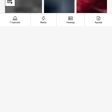
Главная
Reels
Номер
Архив
1981: Крутой
Астропрогноз
Еврокубковая
маршрут по
с 3 по 9
осень
Советскому
августа
обеспечена
Союзу
2026