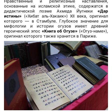
Нравственные и религиозные наставления,
основанные на исламской этике, содержатся в
дидактической поэме Ахмеда Йугнеки
«Дар
истины»
(«Хибат аль-Хакаик») XII века, оригинал
которого — в Стамбуле. Глубокое значение для
мифологии и истории огузов имеет древний
героический эпос
«Книга об Огузе»
(«Огуз-наме»),
оригинал которого также хранится в Париже.