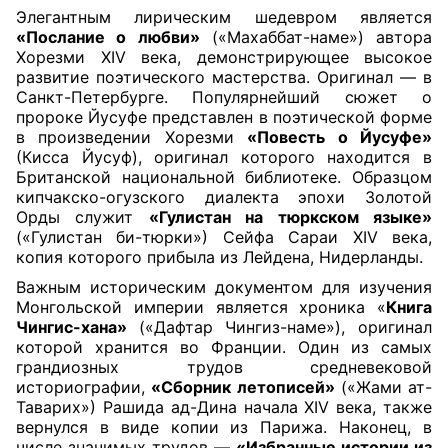
Элегантным лирическим шедевром является
«Послание о любви»
(«Махаббат-наме») автора
Хорезми XIV века, демонстрирующее высокое
развитие поэтического мастерства. Оригинал — в
Санкт-Петербурге. Популярнейший сюжет о
пророке Йусуфе представлен в поэтической форме
в произведении Хорезми
«Повесть о Йусуфе»
(Кисса Йусуф), оригинал которого находится в
Британской национальной библиотеке. Образцом
кипчакско-огузского диалекта эпохи Золотой
Орды служит
«Гулистан на тюркском языке»
(«Гулистан би-тюрки») Сейфа Сараи XIV века,
копия которого прибыла из Лейдена, Нидерланды.
Важным историческим документом для изучения
Монгольской империи является хроника «
Книга
Чингис-хана»
(«Дафтар Чингиз-наме»), оригинал
которой хранится во Франции. Один из самых
грандиозных трудов средневековой
историографии,
«Сборник летописей»
(«Жами ат-
Таварих») Рашида ад-Дина начала XIV века, также
вернулся в виде копии из Парижа. Наконец, в
числе значимых трудов —
«Избранные истории из