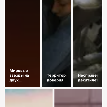
Мировые
звезды на
Территория
Несправедлив
двух
доверия
десятилетий
площадках
столицы