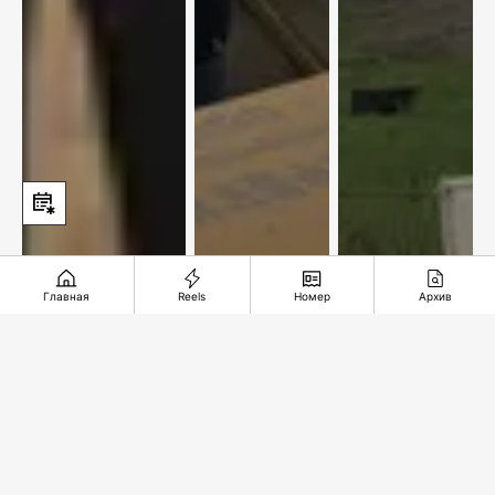
Главная
Reels
Номер
Архив
По улицам
Новый
Железная
нашей
центр
дорога