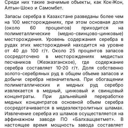
Среди них такие значимые объекты, как Кок-Жон,
Алтын-Шоко и Самомбет.
Запасы серебра в Казахстане разведаны более чем
на 100 месторождениях, при этом основная доля
(около 60 процентов) приходится на
полиметаллические (медно-свинцово-цинковые)
месторождения
. Уровень содержания серебра в
рудах этих месторождений находится на уровне
от 40 до 100 г/т. Около 25 процентов запасов
сосредоточено в месторождениях медистых
песчаников (Жезказганское), где содержание
серебра составляет 10-20 г/т. Доля собственно
золото-серебряных руд в общем объеме запасов и
добычи серебра незначительна. При обогащении
полиметаллических и медных руд серебро
извлекается в медный, цинковый и свинцовый
концентраты. При дальнейшей переработке
медных концентратов основной объем серебра
сосредотачивается в медеэлектролитных шламах.
Извлечение серебра из шламов осуществляется на
аффинажном заводе ПО «Балхашцветмет». В
настоящее время мощность завода составляет