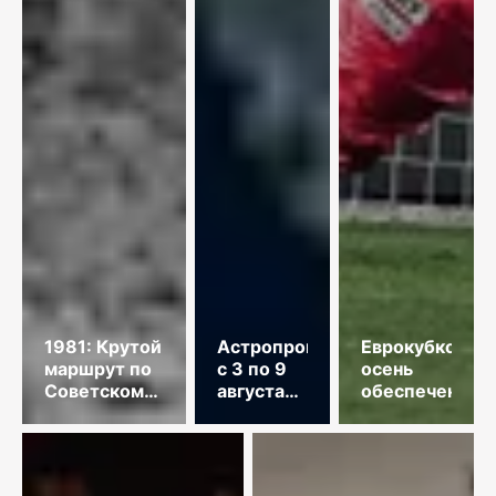
1981: Крутой
Астропрогноз
Еврокубковая
маршрут по
с 3 по 9
осень
Советскому
августа
обеспечена
Союзу
2026
года