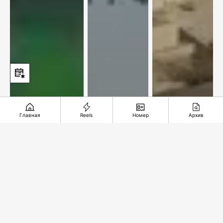
Главная
Reels
Номер
Архив
Упустили
В
Подземное
комфортный
ожидании
чудо из
счет
спасительного
глубины
звонка
веков