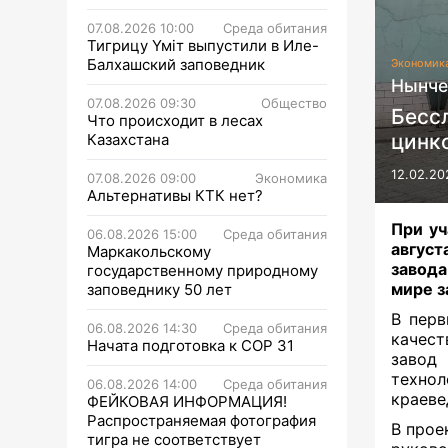
07.08.2026 10:00
Среда обитания
Тигрицу Үміт выпустили в Иле-
Балхашский заповедник
Экономик
Нынче
07.08.2026 09:30
Общество
Бесс
Что происходит в лесах
цинк
Казахстана
12.02.20
07.08.2026 09:00
Экономика
Альтернативы КТК нет?
При уч
06.08.2026 15:00
Среда обитания
авгус
Маркакольскому
завода
государственному природному
мире з
заповеднику 50 лет
В перв
06.08.2026 14:30
Среда обитания
качест
Начата подготовка к СОР 31
заво
технол
06.08.2026 14:00
Среда обитания
краеве
ФЕЙКОВАЯ ИНФОРМАЦИЯ!
Распространяемая фотография
В прое
тигра не соответствует