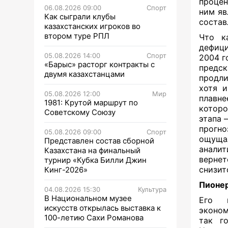
процен
06.08.2026 09:00
Спорт
ним яв
Как сыграли клубы
состав
казахстанских игроков во
втором туре РПЛ
Что к
дефици
05.08.2026 14:00
Спорт
2004 г
«Барыс» расторг контракты с
предс
двумя казахстанцами
продли
хотя и
05.08.2026 12:00
Мир
плавне
1981: Крутой маршрут по
которо
Советскому Союзу
этапа 
прогно
05.08.2026 09:00
Спорт
ощуща
Представлен состав сборной
аналит
Казахстана на финальный
вернет
турнир «Кубка Билли Джин
снизит
Кинг-2026»
Пионе
04.08.2026 15:30
Культура
В Национальном музее
Его н
искусств открылась выставка к
эконом
100-летию Сахи Романова
так г