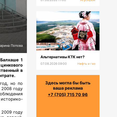
арина Попова
Альтернативы КТК нет?
 Балхаше 1
07.08.2026 09:00
Нефть и газ
цинкового
твенный в
нтрате
.
Здесь могла бы быть
год, но по
ваша реклама
 2008 году
блюдения
+7 (705) 715 70 96
 историко-
 2009 году