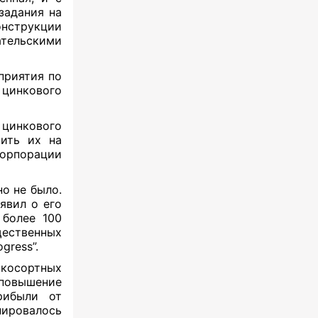
задания на
онструкции
тельскими
приятия по
 цинкового
цинкового
нить их на
корпорации
о не было.
явил о его
 более 100
щественных
gress”.
косортных
 повышение
рибыли от
ировалось