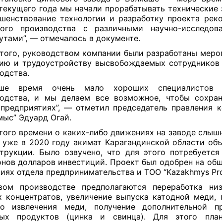
текущего года мы начали прорабатывать технические 
шенствование технологии и разработку проекта рек
вого производства с различными научно-исследова
утами”, — отмечалось в документе.
того, руководством компании были разработаны меро
ию и трудоустройству высвобождаемых сотрудников
одства.
ше время очень мало хороших специалистов 
одства, и мы делаем все возможное, чтобы сохра
предприятиях”, — отметил предсе
датель правления 
мыс” Эдуард Огай.
того времени о каких-либо движениях на заводе слышн
 уже в 2020 году акимат Карагандинской области объ
трукции. Было озвучено, что для этого потребуется
нов долларов инвестиций. Проект был одобрен на об
иях отдела предпринимательства и ТОО “Kazakhmys Pro
вом производстве предполагаются переработка низ
 концентратов, увеличение выпуска катодной меди,
го извлечения меди, получение дополнительной п
ных продуктов (цинка и свинца). Для этого план