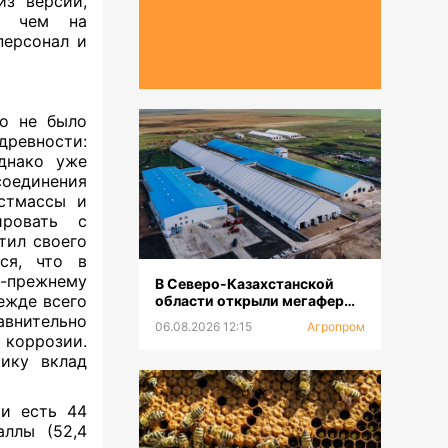
з версий,
е, чем на
персонал и
го не было
древности:
Однако уже
соединения
стмассы и
ировать с
тил своего
тся, что в
о-прежнему
В Северо-Казахстанской
ежде всего
области открыли мегаферму
с крупнейшей в Центральной
авнительно
06.08.2026 12:15
Агропром
Азии доильной установкой
коррозии.
ику вклад
ки есть 44
ллы (52,4