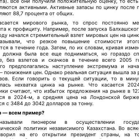
та). Все они получили положительную оценку, то есть
ляются активными. Активные запасы по цинку после 
ляют 88,7 процента от общих.
асается мирового рынка, то спрос постоянно ме
та к профициту. Например, после запуска Балхашског
оду начался стремительный взлет мировых цен на цинк
казывали, что резкое повышение стоимости этог
тся в течение года. Затем, по их словам, кривая изме
 должна была все еще подниматься, но гораздо сп
е, без взлетов и скачков в течение всего 2005 г
го предполагались наступление экстремума и нач
— понижения цен. Однако реальная ситуация вышла за 
зов. Если говорить о текущей ситуации, то в мин
лась нехватка цинка на рынке. Что касается 2024
ики считают, что избыток предложения на рынке в 12
ся в 2024-м, а средняя цена на Лондонской бирж
ся с 3484 до 3042 долларов за тонну.
р — всем пример?
азывали пионером в осуществлении государс
ической политики независимого Казахстана. Во всяк
оворил на его открытии президент страны, на т