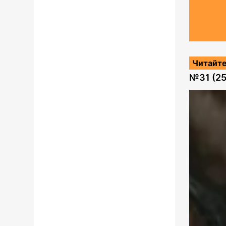
Читайте
№
31 (2