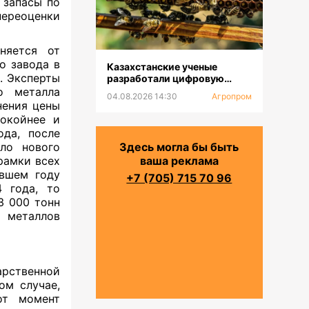
 запасы по
переоценки
няется от
о завода в
Казахстанские ученые
. Эксперты
разработали цифровую
платформу для селекции
о металла
04.08.2026 14:30
Агропром
пчел
нения цены
окойнее и
ода, после
ало нового
Здесь могла бы быть
рамки всех
ваша реклама
увшем году
+7 (705) 715 70 96
 года, то
3 000 тонн
е металлов
твенной
ом случае,
от момент