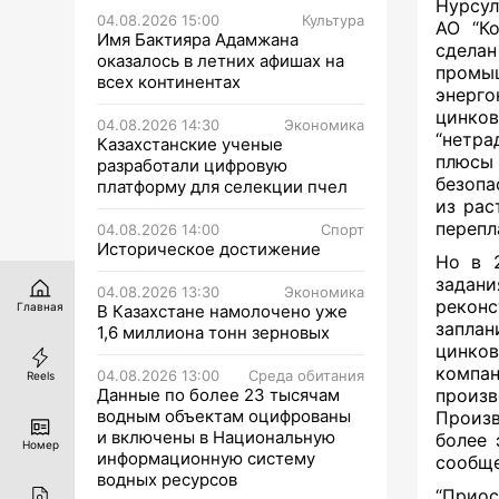
Нурсул
04.08.2026 15:00
Культура
АО “Ко
Имя Бактияра Адамжана
сдела
оказалось в летних афишах на
промыш
всех континентах
энерго
цинков
04.08.2026 14:30
Экономика
“нетра
Казахстанские ученые
плюсы
разработали цифровую
безопа
платформу для селекции пчел
из рас
перепл
04.08.2026 14:00
Спорт
Историческое достижение
Но в 2
задан
04.08.2026 13:30
Экономика
рекон
Главная
В Казахстане намолочено уже
заплан
1,6 миллиона тонн зерновых
цинко
компа
04.08.2026 13:00
Среда обитания
Reels
Данные по более 23 тысячам
произв
водным объектам оцифрованы
Произв
и включены в Национальную
более 
Номер
информационную систему
сообщ
водных ресурсов
“Приос