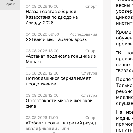
весны 
Архив
04.08.2026 10:00
Спорт
усовер
Назван состав сборной
цинко
Казахстана по дзюдо на
Азиаду-2026
инстит
Кроме 
04.08.2026 09:00
Исследования
обучен
XXI век и мы. Табачок врозь
произв
03.08.2026 13:00
Спорт
“В на
«Астана» подписала гонщика из
произв
Монако
наших 
“Казах
03.08.2026 12:30
Культура
Полюбившийся сериал имеет
После 
продолжение
Только
реконс
03.08.2026 12:00
Культура
миллио
О жестокости мира и женской
слушан
силе
На но
медных
03.08.2026 11:00
Спорт
«Тобол» прошел в третий раунд
прямо
квалификации Лиги
попут