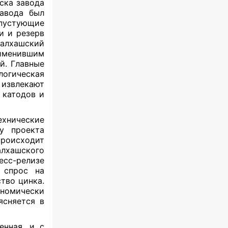
ска завода
завода был
пустующие
и и резерв
алхашский
рименившим
̆. Главные
огическая
 извлекают
 катодов и
ехнические
у проекта
роисходит
алхашского
сс-релизе
 спрос на
тво цинка.
ономически
ясняется в
енная, и с