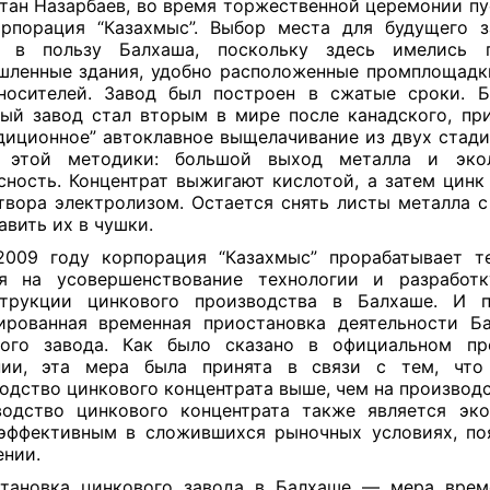
тан Назарбаев, во время торжественной церемонии пу
рпорация “Казахмыс”. Выбор места для будущего 
н в пользу Балхаша, поскольку здесь имелись 
ленные здания, удобно расположенные промплощадк
носителей. Завод был построен в сжатые сроки. Б
ый завод стал вторым в мире после канадского, п
диционное” автоклавное выщелачивание из двух стадии
 этой методики: большой выход металла и экол
сность. Концентрат выжигают кислотой, а затем цинк
твора электролизом. Остается снять листы металла с
авить их в чушки.
009 году корпорация “Казахмыс” прорабатывает т
ия на усовершенствование технологии и разработк
струкции цинкового производства в Балхаше. И п
ированная временная приостановка деятельности Б
вого завода. Как было сказано в официальном пре
нии, эта мера была принята в связи с тем, что
одство цинкового концентрата выше, чем на производс
одство цинкового концентрата также является эк
эффективным в сложившихся рыночных условиях, по
ении.
тановка цинкового завода в Балхаше — мера врем