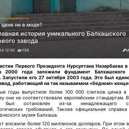
а
Промышленность
 цинк не в моде?
лавная история уникального Балхашского
ового завода
24 12:00
1156
М
астии Первого Президента Нурсултана Назарбаева в
та 2000 года заложили фундамент Балхашского 
. Запустили его 27 октября 2003 года. Это был единс
авод, работающий на так называемом «бедном» конце
ые годы выпустили более 100 000 слитков цинка в 
ву они не соответствовали европейским стандартам. В
д был остановлен из-за ненадлежащего со
огических требований. Такова официальная справка
дческого музея Балхаша.
кт вложили более 120 миллионов долларов. При этом в