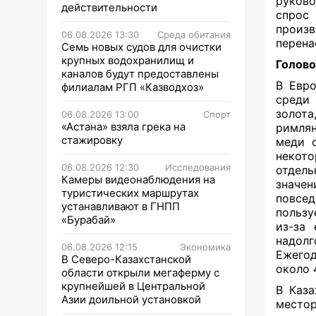
руково
действительности
спрос
произв
06.08.2026 13:30
Среда обитания
перена
Семь новых судов для очистки
крупных водохранилищ и
Голово
каналов будут предоставлены
В Евро
филиалам РГП «Казводхоз»
среди 
золота
06.08.2026 13:00
Спорт
«Астана» взяла грека на
римлян
стажировку
меди 
некот
06.08.2026 12:30
Исследования
отдель
Камеры видеонаблюдения на
значен
туристических маршрутах
повсед
устанавливают в ГНПП
пользу
«Бурабай»
из-за 
надол
06.08.2026 12:15
Экономика
Ежего
В Северо-Казахстанской
около 
области открыли мегаферму с
крупнейшей в Центральной
В Каза
Азии доильной установкой
место