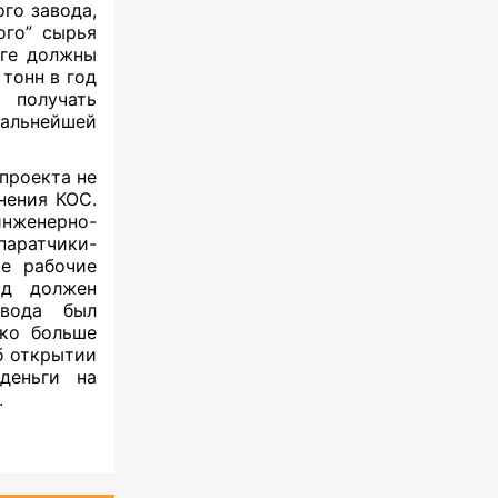
го завода,
ого” сырья
оге должны
 тонн в год
получать
льнейшей
проекта не
нения КОС.
инженерно-
ратчики-
ие рабочие
од должен
авода был
ако больше
б открытии
деньги на
.