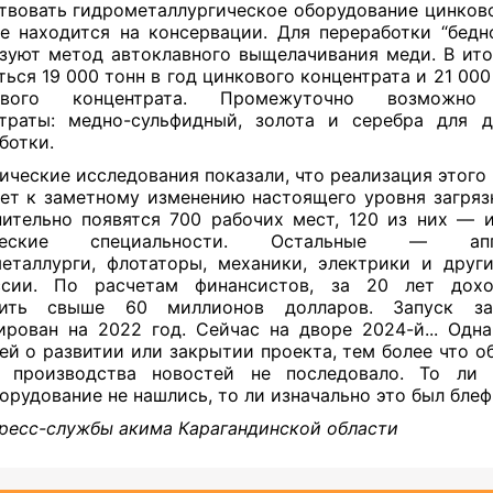
ствовать гидрометаллургическое оборудование цинково
е находится на консервации. Для переработки “бедн
зуют метод автоклавного выщелачивания меди. В ит
ться 19 000 тонн в год цинкового концентрата и 21 000
ового концентрата. Промежуточно возможно 
траты: медно-сульфидный, золота и серебра для да
ботки.
ические исследования показали, что реализация этого 
ет к заметному изменению настоящего уровня загряз
ительно появятся 700 рабочих мест, 120 из них — 
ические специальности. Остальные — аппа
еталлурги, флотаторы, механики, электрики и друг
ссии. По расчетам финансистов, за 20 лет дох
вить свыше 60 миллионов долларов. Запуск з
ирован на 2022 год. Сейчас на дворе 2024-й... Одн
ей о развитии или закрытии проекта, тем более что о
о производства новостей не последовало. То ли 
орудование не нашлись, то ли изначально это был блеф
ресс-службы акима Карагандинской области