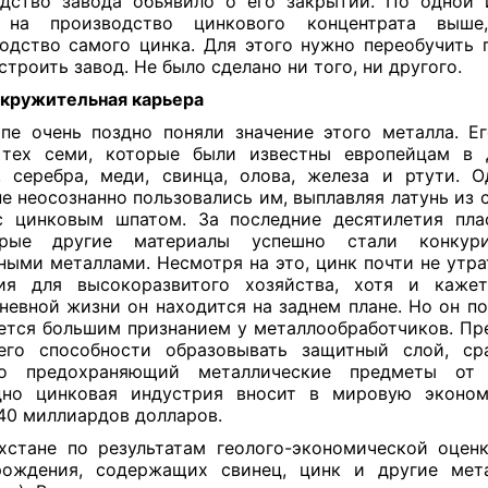
дство завода объявило о его закрытии. По одной и
 на производство цинкового концентрата выш
одство самого цинка. Для этого нужно переобучить 
строить завод. Не было сделано ни того, ни другого.
кружительная карьера
пе очень поздно поняли значение этого металла. Е
тех семи, которые были известны европейцам в 
, серебра, меди, свинца, олова, железа и ртути. 
е неосознанно пользовались им, выплавляя латунь из 
с цинковым шпатом. За последние десятилетия пла
орые другие материалы успешно стали конкур
ными металлами. Несмотря на это, цинк почти не утра
ия для высокоразвитого хозяйства, хотя и каже
невной жизни он находится на заднем плане. Но он п
ется большим признанием у металлообработчиков. Пр
его способности образовывать защитный слой, ср
го предохраняющий металлические предметы от 
дно цинковая индустрия вносит в мировую эконом
40 миллиардов долларов.
хстане по результатам геолого-экономической оцен
рождения, содержащих свинец, цинк и другие мета