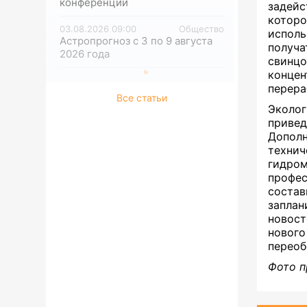
конференций
задей
которо
03.08.2026 09:00
Общество
исполь
Астропрогноз с 3 по 9 августа
получа
2026 года
свинц
концен
перера
Все статьи
Эколог
привед
Дополн
техн
гидром
профе
соста
заплан
новост
новог
переоб
Фото п