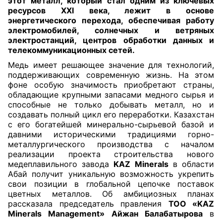
этот металл, который стал одним из ключевых
ресурсов XXI века, лежит в основе
энергетического перехода, обеспечивая работу
электромобилей, солнечных и ветряных
электростанций, центров обработки данных и
телекоммуникационных сетей.
Медь имеет решающее значение для технологий,
поддерживающих современную жизнь. На этом
фоне особую значимость приобретают страны,
обладающие крупными запасами медного сырья и
способные не только добывать металл, но и
создавать полный цикл его переработки. Казахстан
с его богатейшей минерально-сырьевой базой и
давними историческими традициями горно-
металлургического производства с началом
реализации проекта строительства нового
медеплавильного завода
KAZ Minerals
в области
Абай получит уникальную возможность укрепить
свои позиции в глобальной цепочке поставок
цветных металлов. Об амбициозных планах
рассказала председатель правления
ТОО «KAZ
Minerals Management» Айжан Балабатырова
в