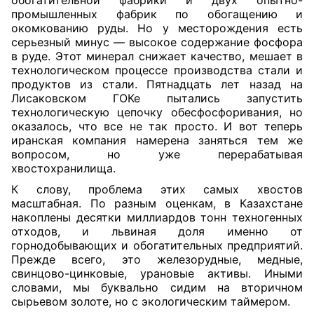
обогатительной фабрики и двух опытно-
промышленных фабрик по обогащению и
окомкованию руды. Но у месторождения есть
серьезный минус — высокое содержание фосфора
в руде. Этот минерал снижает качество, мешает в
технологическом процессе производства стали и
продуктов из стали.
Пятнадцать лет назад на
Лисаковском ГОКе пытались запустить
технологическую цепочку обесфосфоривания, но
оказалось, что все не так просто. И вот теперь
иранская компания намерена заняться тем же
вопросом, но уже перерабатывая
хвостохранилища.
К слову, проблема этих самых хвостов
масштабная. По разным оценкам, в Казахстане
накоплены десятки миллиардов тонн техногенных
отходов, и львиная доля именно от
горнодобывающих и обогатительных предприятий.
Прежде всего, это железорудные, медные,
свинцово-цинковые, урановые активы. Иными
словами, мы буквально сидим на вторичном
сырьевом золоте, но с экологическим таймером.