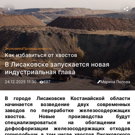
Экономика
Промышленность
Как избавиться от хвостов
В Лисаковске запускается новая
индустриальная глава
24.12.2025 11:30
697
Марина Попова
В городе Лисаковске Костанайской области
начинается возведение двух современных
заводов по переработке железосодержащих
хвостов. Новые производства будут
специализироваться на обогащении и
дефосфоризации железосодержащих отходов
горнодобычи, в том числе хвостов Лисаковского