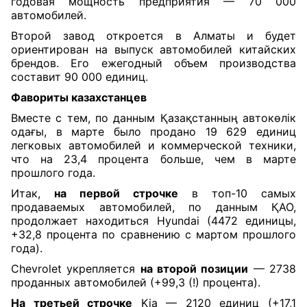
годовая мощность предприятия — 70 000
автомобилей.
Второй завод откроется в Алматы и будет
ориентирован на выпуск автомобилей китайских
брендов. Его ежегодный объем производства
составит 90 000 единиц.
Фавориты казахстанцев
Вместе с тем, по данным Қазақстанның автокөлік
одағы, в марте было продано 19 629 единиц
легковых автомобилей и коммерческой техники,
что на 23,4 процента больше, чем в марте
прошлого года.
Итак,
на первой строчке
в топ-10 самых
продаваемых автомобилей, по данным ҚАО,
продолжает находиться Hyundai (4472 единицы,
+32,8 процента по сравнению с мартом прошлого
года).
Chevrolet укрепляется
на второй позиции
— 2738
проданных автомобилей (+99,3 (!) процента).
На третьей строчке
Kia — 2120 единиц (+17,1