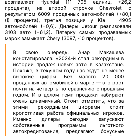
возглавляет Hyundai (11 705 единиц, +26,2
процента), на второй строчке Chevrolet с
результатом 6009 проданных автомобилей (+80,1
(!) процента), третья позиция у Kia — 4905
автомобилей (+0,6). Дилеры Jetour реализовали
3103 авто (+61,2). Пятерку самых продаваемых
марок замыкает Chery (3097, -10 процентов).
В свою очередь, Анар Макашева
констатировала: «2024-й стал рекордным в
истории продаж новых авто в Казахстане.
Похоже, в текущем году нас ждут не менее
высокие цифры. Без малого 20 000
проданных автомобилей в марте — это рост
почти на четверть по сравнению с прошлым
годом. И в целом темп продажи набирают
очень динамичный. Стоит отметить, что за
этими рекордными цифрами стоит
кропотливая работа официальных игроков.
Именно дилеры сегодня запускают
собственные программы льготного
автокредитования, предлагают бонусные