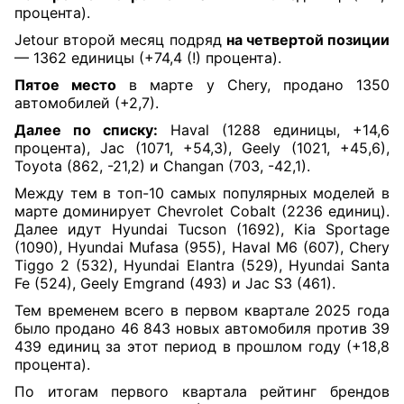
процента).
Jetour второй месяц подряд
на четвертой позиции
— 1362 единицы (+74,4 (!) процента).
Пятое место
в марте у Chery, продано 1350
автомобилей (+2,7).
Далее по списку:
Haval (1288 единицы, +14,6
процента), Jac (1071, +54,3), Geely (1021, +45,6),
Toyota (862, -21,2) и Changan (703, -42,1).
Между тем в топ-10 самых популярных моделей в
марте доминирует Chevrolet Cobalt (2236 единиц).
Далее идут Hyundai Tucson (1692), Kia Sportage
(1090), Hyundai Mufasa (955), Haval M6 (607), Chery
Tiggo 2 (532), Hyundai Elantra (529), Hyundai Santa
Fe (524), Geely Emgrand (493) и Jac S3 (461).
Тем временем всего в первом квартале 2025 года
было продано 46 843 новых автомобиля против 39
439 единиц за этот период в прошлом году (+18,8
процента).
По итогам первого квартала рейтинг брендов