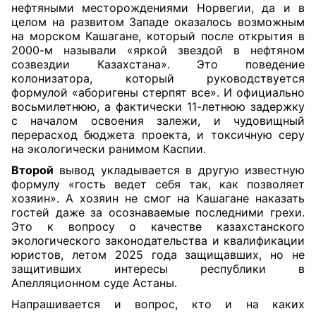
нефтяными месторождениями Норвегии, да и в
целом на развитом Западе оказалось возможным
на морском Кашагане, который после открытия в
2000-м называли «яркой звездой в нефтяном
созвездии Казахстана». Это поведение
колонизатора, который руководствуется
формулой «аборигены стерпят все». И официально
восьмилетнюю, а фактически 11-летнюю задержку
с началом освоения залежи, и чудовищный
перерасход бюджета проекта, и токсичную серу
на экологически ранимом Каспии.
Второй
вывод укладывается в другую известную
формулу «гость ведет себя так, как позволяет
хозяин». А хозяин не смог на Кашагане наказать
гостей даже за осознаваемые последними грехи.
Это к вопросу о качестве казахстанского
экологического законодательства и квалификации
юристов, летом 2025 года защищавших, но не
защитивших интересы республики в
Апелляционном суде Астаны.
Напрашивается и вопрос, кто и на каких