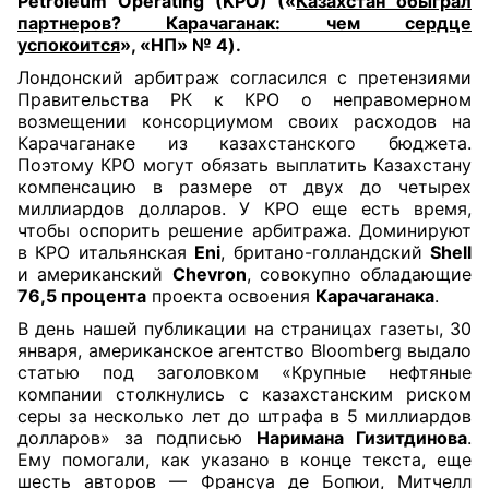
Petroleum Operating (KPO) («
Казахстан обыграл
партнеров? Карачаганак: чем сердце
успокоится
», «НП» № 4).
Лондонский арбитраж согласился с претензиями
Правительства РК к КРО о неправомерном
возмещении консорциумом своих расходов на
Карачаганаке из казахстанского бюджета.
Поэтому КРО могут обязать выплатить Казахстану
компенсацию в размере от двух до четырех
миллиардов долларов. У КРО еще есть время,
чтобы оспорить решение арбитража. Доминируют
в КРО итальянская
Eni
, британо-голландский
Shell
и американский
Chevron
, совокупно обладающие
76,5 процента
проекта освоения
Карачаганака
.
В день нашей публикации на страницах газеты, 30
января, американское агентство Bloomberg выдало
статью под заголовком «Крупные нефтяные
компании столкнулись с казахстанским риском
серы за несколько лет до штрафа в 5 миллиардов
долларов» за подписью
Наримана Гизитдинова
.
Ему помогали, как указано в конце текста, еще
шесть авторов — Франсуа де Бопюи, Митчелл