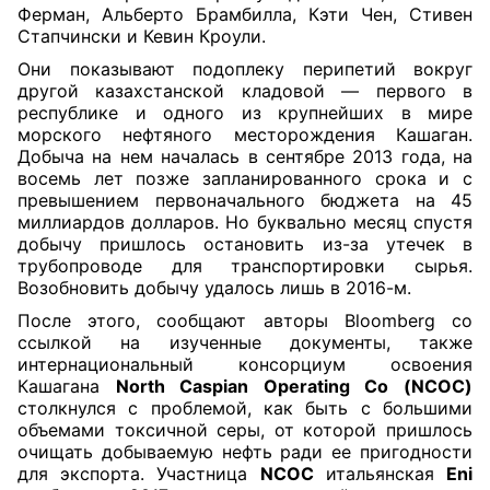
Ферман, Альберто Брамбилла, Кэти Чен, Стивен
Стапчински и Кевин Кроули.
Они показывают подоплеку перипетий вокруг
другой казахстанской кладовой — первого в
республике и одного из крупнейших в мире
морского нефтяного месторождения Кашаган.
Добыча на нем началась в сентябре 2013 года, на
восемь лет позже запланированного срока и с
превышением первоначального бюджета на 45
миллиардов долларов. Но буквально месяц спустя
добычу пришлось остановить из-за утечек в
трубопроводе для транспортировки сырья.
Возобновить добычу удалось лишь в 2016-м.
После этого, сообщают авторы Bloomberg со
ссылкой на изученные документы, также
интернациональный консорциум освоения
Кашагана
North Caspian Operating Cо (NCOC)
столкнулся с проблемой, как быть с большими
объемами токсичной серы, от которой пришлось
очищать добываемую нефть ради ее пригодности
для экспорта. Участница
NCOC
итальянская
Eni