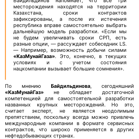
Байдильдинов напомнает, что все три
месторождения находятся на территории
Казахстана, сроки контрактов
зафиксированы, а после их истечения
республика вправе самостоятельно выбрать
дальнейшую модель разработки. «Если мы
не будем увеличивать сроки СРП, есть
разные опции, — рассуждает собеседник LS.
— Например, возможность добычи силами
«КазМунайГаза»
. Это, конечно, в текущих
условиях и с учетом состояния
нацкомпании вызывает большие сомнения».
По мнению
Байдильдинова
, сегодняшний
«КазМунайГаз»
не обладает достаточной
компетенцией для самостоятельной разработки
названных крупных месторождений. Но это,
считает эксперт, не является неодолимым
препятствием, поскольку всегда можно привлечь
международные компании в формате сервисных
контрактов, что широко применяется в других
нефтедобывающих странах.