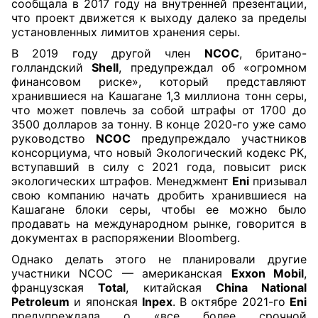
сообщала в 2017 году на внутренней презентации,
что проект движется к выходу далеко за пределы
установленных лимитов хранения серы.
В 2019 году другой член
NCOC
, британо-
голландский
Shell
, предупреждал об «огромном
финансовом риске», который представляют
хранившиеся на Кашагане 1,3 миллиона тонн серы,
что может повлечь за собой штрафы от 1700 до
3500 долларов за тонну. В конце 2020-го уже само
руководство
NCOC
предупреждало участников
консорциума, что новый Экологический кодекс РК,
вступавший в силу с 2021 года, повысит риск
экологических штрафов. Менеджмент
Eni
призывал
свою компанию начать дробить хранившиеся на
Кашагане блоки серы, чтобы ее можно было
продавать на международном рынке, говорится в
документах в распоряжении Bloomberg.
Однако делать этого не планировали другие
участники NCOC — американская
Exxon Mobil
,
французская
Total
, китайская
China National
Petroleum
и японская
Inpex
. В октябре 2021-го
Eni
предупреждала о «все более срочной