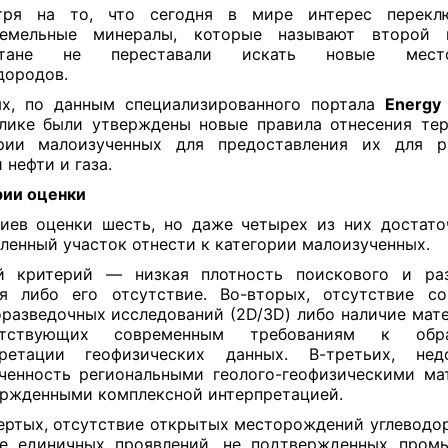
тря на то, что сегодня в мире интерес перекл
земельные минералы, которые называют второй 
стане не переставали искать новые место
дородов.
ях, по данным специализированного портала
Energy
лике были утверждены новые правила отнесения те
ории малоизученных для предоставления их для р
 нефти и газа.
ии оценки
иев оценки шесть, но даже четырех из них достато
ленный участок отнести к категории малоизученных.
й критерий — низкая плотность поискового и раз
я либо его отсутствие. Во-вторых, отсутствие с
разведочных исследований (2D/3D) либо наличие мате
етствующих современным требованиям к обр
претации геофизических данных. В-третьих, недо
ченность региональными геолого-геофизическими ма
ржденными комплексной интерпретацией.
ертых, отсутствие открытых месторождений углеводо
ие единичных проявлений, не подтвержденных пром