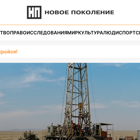
ТВО
ПРАВО
ИССЛЕДОВАНИЯ
МИР
КУЛЬТУРА
ЛЮДИ
СПОРТ
С
кройся!