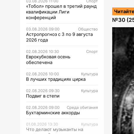
03.08.2026 11:00
Спорт
«Тобол» прошел в третий раунд
Читайте
квалификации Лиги
конференций
№
30 (2
03.08.2026 09:00
Общество
Астропрогноз с 3 по 9 августа
2026 года
02.08.2026 10:30
Спорт
Еврокубковая осень
обеспечена
02.08.2026 10:00
Культура
В лучших традициях цирка
02.08.2026 09:30
Культура
Подвиг в степи
02.08.2026 09:00
Среда обитания
Бухтарминские аккорды
01.08.2026 13:30
Культура
Что делают музыканты на