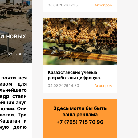
с крупнейшей в Центральной
06.08.2026 12:15
Агропром
Азии доильной установкой
ки новых
паш Конырова
Казахстанские ученые
 почти вся
разработали цифровую
платформу для селекции
тивом для
04.08.2026 14:30
Агропром
пчел
льнейшего
едр стали
ейших акул
Здесь могла бы быть
понии. Они
ваша реклама
логии. Три
Кашаган и
+7 (705) 715 70 96
иную долю