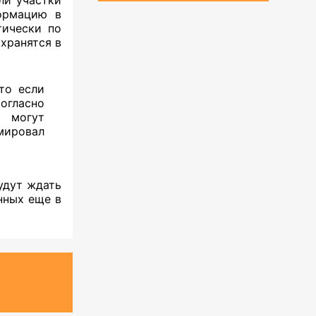
формацию в
тически по
хранятся в
то если
огласно
и могут
мировал
будут ждать
нных еще в