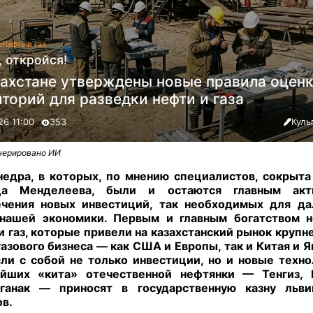
а
Нефть и газ
 откройся!
захстане утверждены новые правила оцен
торий для разведки нефти и газа
26 11:00
353
Куль
нерировано ИИ
едра, в которых, по мнению специалистов, сокрыта
ца Менделеева, были и остаются главным ак
ечения новых инвестиций, так необходимых для да
 нашей экономики. Первым и главным богатством н
и газ, которые привели на казахстанский рынок крупн
азового бизнеса — как США и Европы, так и Китая и Я
ли с собой не только инвестиции, но и новые техно
ейших «кита» отечественной нефтянки — Тенгиз, 
аганак — приносят в государственную казну льв
в.