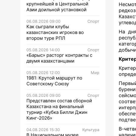
крупнейшей в Центральной
Несмо
Азии доильной установкой
редко
Казах
06.08.2026 09:00
Спорт
углево
Как сыграли клубы
На дн
казахстанских игроков во
респуб
втором туре РПЛ
катег
добычи
05.08.2026 14:00
Спорт
«Барыс» расторг контракты с
Критер
двумя казахстанцами
Критер
05.08.2026 12:00
Мир
опреде
1981: Крутой маршрут по
Первы
Советскому Союзу
бурени
сейсмо
05.08.2026 09:00
Спорт
Представлен состав сборной
соотв
Казахстана на финальный
интер
турнир «Кубка Билли Джин
обеспе
Кинг-2026»
подтве
В-четв
04.08.2026 15:30
Культура
налич
В Национальном музее