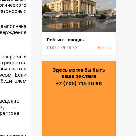
огического
газоносных
выполнена
ерждения
Рейтинг городов
01.08.2026 10:30
Бизнес
 направить
атривается
бъявляется
Здесь могла бы быть
усом. Если
ваша реклама
обедителем
+7 (705) 715 70 96
едение
ях», —
региона
ли участки