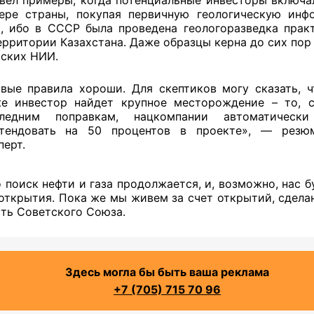
ере страны, покупая первичную геологическую ин
, ибо в СССР была проведена геологоразведка прак
ерритории Казахстана. Даже образцы керна до сих пор 
ских НИИ.
вые правила хороши. Для скептиков могу сказать, ч
е инвестор найдет крупное месторождение – то, с
следним поправкам, нацкомпании автоматическ
тендовать на 50 процентов в проекте», — резю
перт.
о поиск нефти и газа продолжается, и, возможно, нас 
открытия. Пока же мы живем за счет открытий, сдела
ть Советского Союза.
Здесь могла бы быть ваша реклама
+7 (705) 715 70 96