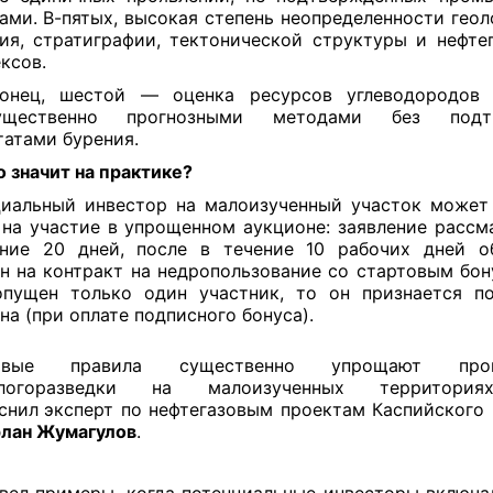
ами. В-пятых, высокая степень неопределенности геол
ия, стратиграфии, тектонической структуры и нефте
ксов.
конец, шестой — оценка ресурсов углеводородов 
ущественно прогнозными методами без подтв
татами бурения.
о значит на практике?
иальный инвестор на малоизученный участок может
 на участие в упрощенном аукционе: заявление рассм
ние 20 дней, после в течение 10 рабочих дней о
н на контракт на недропользование со стартовым бон
пущен только один участник, то он признается п
на (при оплате подписного бонуса).
овые правила существенно упрощают пров
ологоразведки на малоизученных территори
снил
эксперт по нефтегазовым проектам Каспийского 
лан Жумагулов
.
вел примеры, когда потенциальные инвесторы включа