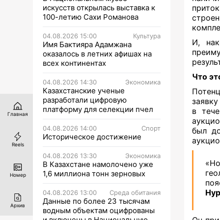
искусств открылась выставка к
приток
100-летию Сахи Романова
строен
компле
04.08.2026 15:00
Культура
И, на
Имя Бактияра Адамжана
преим
оказалось в летних афишах на
резуль
всех континентах
Что эт
04.08.2026 14:30
Экономика
Казахстанские ученые
Потенц
разработали цифровую
заявку
платформу для селекции пчел
в тече
Главная
аукцио
04.08.2026 14:00
Спорт
был до
Историческое достижение
аукцио
Reels
04.08.2026 13:30
Экономика
«Н
В Казахстане намолочено уже
ге
1,6 миллиона тонн зерновых
Номер
поя
Нур
04.08.2026 13:00
Среда обитания
Данные по более 23 тысячам
Архив
водным объектам оцифрованы
и включены в Национальную
Он при