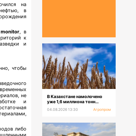
ючился на
нефтью, в
рождения
 monitor
, в
рриторий к
азведки и
чно, чтобы
ведочного
овременных
риалов, не
В Казахстане намолочено
аботке и
уже 1,6 миллиона тонн
зерновых
статочная
04.08.2026 13:30
Агропром
териалами,
родов либо
ышленными