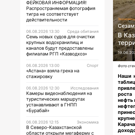
ФЕЙКОВАЯ ИНФОРМАЦИЯ!
Распространяемая фотография
тигра не соответствует
действительности
Экономик
Сезам,
06.08.2026 13:30
Среда обитания
В Ка
Семь новых судов для очистки
терри
крупных водохранилищ и
каналов будут предоставлены
19.06.20
филиалам РГП «Казводхоз»
06.08.2026 13:00
Спорт
Фото сге
«Астана» взяла грека на
Наши н
стажировку
табли
привл
06.08.2026 12:30
Исследования
Камеры видеонаблюдения на
роста
туристических маршрутах
нефть 
устанавливают в ГНПП
нефтег
«Бурабай»
принес
крупн
06.08.2026 12:15
Экономика
Карач
В Северо-Казахстанской
доходо
области открыли мегаферму с