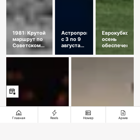
1981: Крутой
Астропрогноз
Еврокубковая
маршрут по
с 3 по 9
осень
Советскому
августа
обеспечена
Союзу
2026
года
Главная
Reels
Номер
Архив