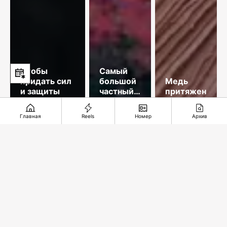
Чтобы
Самый
придать сил
большой
Медь
и защиты
частный
притяжения
космодром
Главная
Reels
Номер
Архив