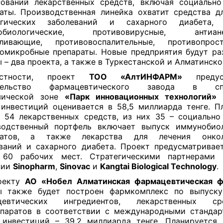
ований лекарственных средств, включая социальн
аты. Производственная линейка охватит средства д
огических заболеваний и сахарного диабета
обиологические, противовирусные, антианем
оливающие, противовоспалительные, противопро
омикробные препараты. Новые предприятия будут р
 – два проекта, а также в Туркестанской и Алматинско
стности, проект
ТОО «АлтИНФАРМ»
предусм
тельство фармацевтического завода в спе
мической зоне
«Парк инновационных технологий»
в
инвестиций оценивается в 58,5 миллиарда тенге. П
 54 лекарственных средств, из них 35 – социально
водственный портфель включает выпуск иммунобиол
ратов, а также лекарства для лечения онкол
ваний и сахарного диабета. Проект предусматривае
 60 рабочих мест. Стратегическими партнерами 
нии
Sinopharm
,
Sinovac
и
Kangtai Biological Technology
.
оекту
АО «Нобел Алматинская фармацевтическая ф
ы также будет построен фармкомплекс по выпуску
цевтических ингредиентов, лекарственных с
паратов в соответствии с международными станда
инвестиций – 39,2 миллиарда тенге. Планируется