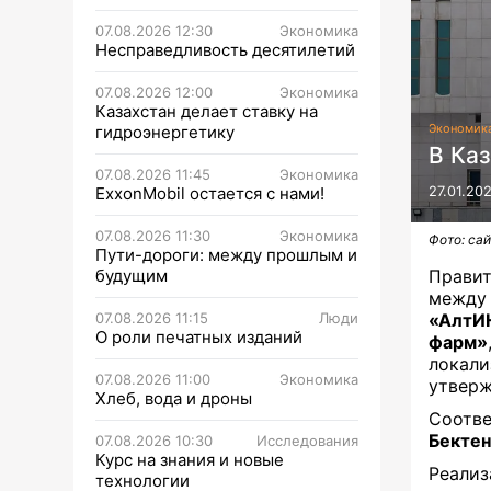
07.08.2026 12:30
Экономика
Несправедливость десятилетий
07.08.2026 12:00
Экономика
Казахстан делает ставку на
Экономик
гидроэнергетику
В Ка
07.08.2026 11:45
Экономика
ExxonMobil остается с нами!
27.01.20
07.08.2026 11:30
Экономика
Фото: саи
Пути-дороги: между прошлым и
будущим
Прави
между
07.08.2026 11:15
Люди
«АлтИ
О роли печатных изданий
фарм»
локал
07.08.2026 11:00
Экономика
утверж
Хлеб, вода и дроны
Соотв
Бектен
07.08.2026 10:30
Исследования
Курс на знания и новые
Реализ
технологии