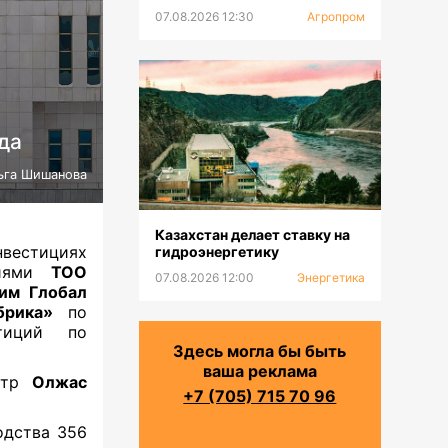
07.08.2026 12:30
Агропром
да
ьга Шишанова
Казахстан делает ставку на
вестициях
гидроэнергетику
ниями
ТОО
07.08.2026 12:00
Энергетика
им Глобал
брика»
по
тиций по
Здесь могла бы быть
ваша реклама
истр
Олжас
+7 (705) 715 70 96
одства 356