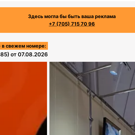
Здесь могла бы быть ваша реклама
+7 (705) 715 70 96
 в свежем номере:
585)
от
07.08.2026