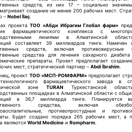
ственных средств, из них 17 – социально значимы
матривает создание не менее 200 рабочих мест. Стра
р –
Nobel İlaç
.
ках проекта
ТОО «Абди Ибрагим Глобал фарм»
пред
ние фармацевтического комплекса с многопр
водственными линиями в Алматинской област
тиций составляет 39 миллиардов тенге. Намечен 
ственных средств, включая противовирусные п
твенные средства для лечения сахарного диабета
емические препараты. Проект предполагает создани
бочих мест, стратегический партнер –
Abdi İbrahim
.
онец, проект
ТОО «МСП-РОМФАРМ»
предполагает стр
отехнологичного фармацевтического завода в сп
омической зоне
TURAN
Туркестанской обла
одственных площадках в Алматинской области с общ
тиций в 36,7 миллиарда тенге. Планируется в
рственного средства, включая обезбол
вовоспалительные, противопростудные и противо
аты. Будет создано порядка 265 рабочих мест, а 
а являются
World Medicine
и
Rompharm
.