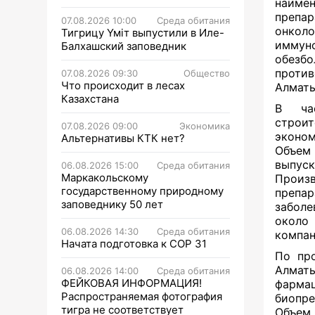
наимен
препар
07.08.2026 10:00
Среда обитания
онкол
Тигрицу Үміт выпустили в Иле-
иммун
Балхашский заповедник
обезб
против
07.08.2026 09:30
Общество
Что происходит в лесах
Алматы
Казахстана
В ча
строи
07.08.2026 09:00
Экономика
эконо
Альтернативы КТК нет?
Объем 
выпуск
06.08.2026 15:00
Среда обитания
Маркакольскому
Произ
государственному природному
препа
заповеднику 50 лет
заболе
около
06.08.2026 14:30
Среда обитания
компа
Начата подготовка к СОР 31
По пр
Алмат
06.08.2026 14:00
Среда обитания
ФЕЙКОВАЯ ИНФОРМАЦИЯ!
фарма
Распространяемая фотография
биопре
тигра не соответствует
Объем 