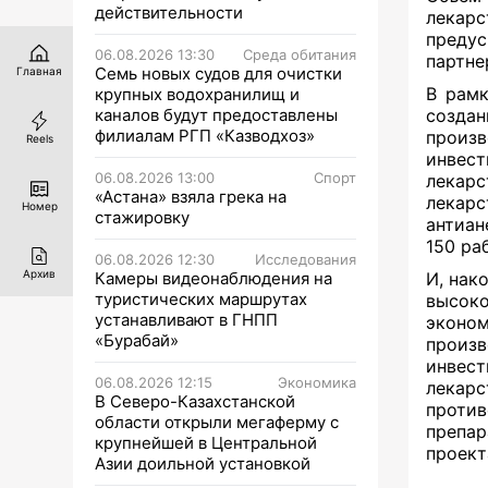
действительности
лекар
предус
06.08.2026 13:30
Среда обитания
партне
Семь новых судов для очистки
Главная
В рам
крупных водохранилищ и
каналов будут предоставлены
созда
филиалам РГП «Казводхоз»
произ
Reels
инвес
06.08.2026 13:00
Спорт
лекар
«Астана» взяла грека на
лекарс
Номер
стажировку
антиан
150 ра
06.08.2026 12:30
Исследования
Архив
Камеры видеонаблюдения на
И, нак
туристических маршрутах
высок
устанавливают в ГНПП
экон
«Бурабай»
произв
инвес
06.08.2026 12:15
Экономика
лека
В Северо-Казахстанской
проти
области открыли мегаферму с
препар
крупнейшей в Центральной
проект
Азии доильной установкой