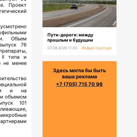
е. Проект
тегический
усмотрено
офильными
Пути-дороги: между
и. Объем
прошлым и будущим
выпуск 76
07.08.2026 11:30
Инфраструктура
репараты,
 II типа и
е не менее
Здесь могла бы быть
ваша реклама
оительство
+7 (705) 715 70 96
ециальной
сти и на
им объемом
ыпуск 101
ивающие,
микробные
партнерами