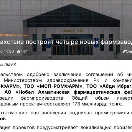
а
Инфраструктура
захстане построят четыре новых фармзаво
26 14:30
447
Ол
̆та ПМ РК
тельством одобрено заключение соглашений об ин
 Министерством здравоохранения РК и компа
НФАРМ»
,
ТОО «МСП-РОМФАРМ»
,
ТОО «Абди Ибраг
,
АО «Нобел Алматинская фармацевтическая фа
изации фармпроизводств. Общий объем инвес
денным проектам составляет 173 миллиарда тенге.
етствующие постановления подписал премьер-мин
ов
.
ация проектов предусматривает локализацию произв