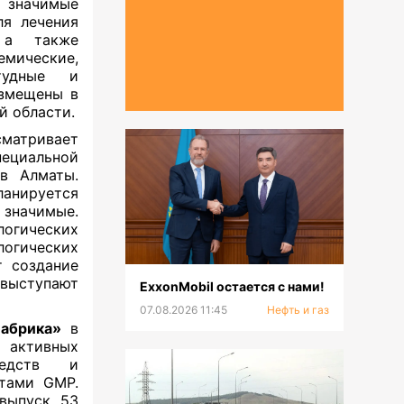
о значимые
ля лечения
, а также
ические,
студные и
азмещены в
й области.
атривает
циальной
 Алматы.
ланируется
 значимые.
огических
огических
т создание
выступают
ExxonMobil остается с нами!
07.08.2026 11:45
Нефть и газ
абрика»
в
 активных
редств и
ртами GMP.
 выпуск 53