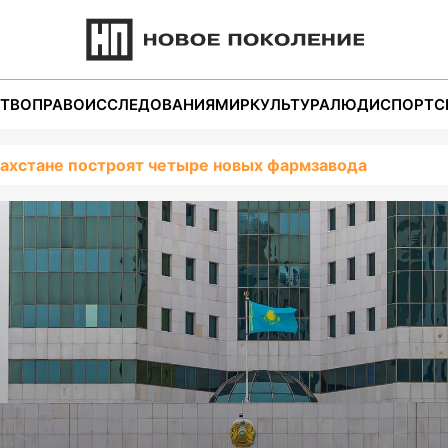
ТВО
ПРАВО
ИССЛЕДОВАНИЯ
МИР
КУЛЬТУРА
ЛЮДИ
СПОРТ
С
захстане построят четыре новых фармзавода