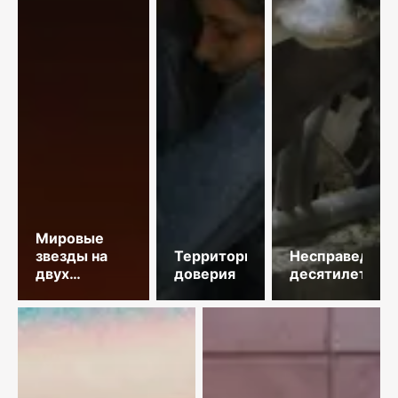
Мировые
звезды на
Территория
Несправедлив
двух
доверия
десятилетий
площадках
столицы