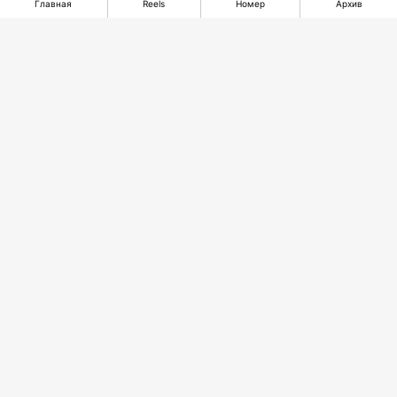
Главная
Reels
Номер
Архив
Казахстан делает
ставку на
ExxonMobil
гидроэнергетику
остается с нами!
Рекомендуемые