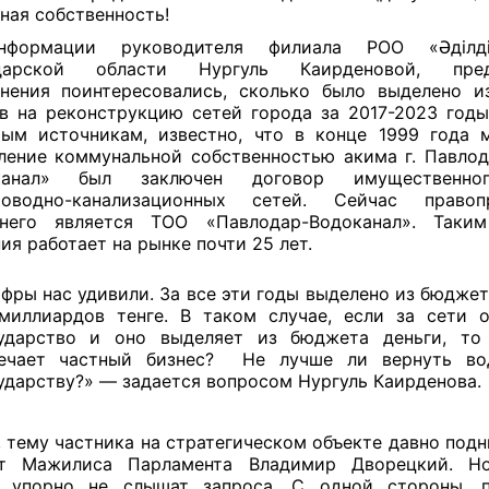
ная собственность!
формации руководителя филиала РОО «Әділд
дарской области Нургуль Каирденовой, пред
нения поинтересовались, сколько было выделено 
в на реконструкцию сетей города за 2017-2023 годы
ым источникам, известно, что в конце 1999 года
ление коммунальной собственностью акима г. Павло
канал» был заключен договор имущественно
роводно-канализационных сетей. Сейчас правоп
днего является ТОО «Павлодар-Водоканал». Таким
ия работает на рынке почти 25 лет.
фры нас удивили. За все эти годы выделено из бюдже
миллиардов тенге. В таком случае, если за сети о
ударство и оно выделяет из бюджета деньги, то
ечает частный бизнес?
Не лучше ли вернуть во
ударству?» — задается вопросом Нургуль Каирденова.
, тему частника на стратегическом объекте давно подн
ат Мажилиса Парламента Владимир Дворецкий. Н
и упорно не слышат запроса. С одной стороны, 