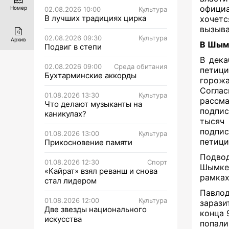
офици
Номер
02.08.2026 10:00
Культура
В лучших традициях цирка
хочетс
вызыва
02.08.2026 09:30
Культура
Архив
В Шым
Подвиг в степи
В дека
02.08.2026 09:00
Среда обитания
петици
Бухтарминские аккорды
горожа
Согла
01.08.2026 13:30
Культура
рассм
Что делают музыканты на
подпис
каникулах?
тысяч
подпис
01.08.2026 13:00
Культура
петици
Прикосновение памяти
Подво
01.08.2026 12:30
Спорт
Шымке
«Кайрат» взял реванш и снова
рамках
стал лидером
Павлод
01.08.2026 12:00
Культура
зарази
Две звезды национального
конца 
искусства
попали