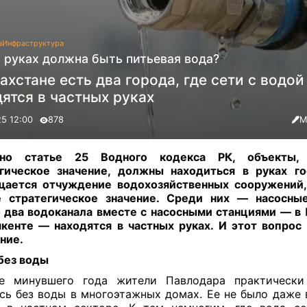
а
Инфраструктура
х руках должна быть питьевая вода?
ахстане есть два города, где сети с водой
ятся в частных руках
25 12:00
878
М
сно статье 25 Водного кодекса РК, объекты
гическое значение, должны находиться в руках го
щается отчуждение водохозяйственных сооружений
е стратегическое значение. Среди них — насосные
 два водоканала вместе с насосными станциями — в
енте — находятся в частных руках. И этот вопрос
ние
.
без воды
е минувшего года жители Павлодара практически
сь без воды в многоэтажных домах. Ее не было даже 