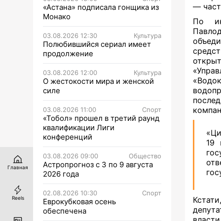
— част
«Астана» подписала гонщика из
Монако
По ин
Павло
03.08.2026 12:30
Культура
объеди
Полюбившийся сериал имеет
средст
продолжение
открыт
«Управ
03.08.2026 12:00
Культура
«Водо
О жестокости мира и женской
водоп
силе
после
компан
03.08.2026 11:00
Спорт
«Тобол» прошел в третий раунд
квалификации Лиги
«Ци
конференций
19 
гос
03.08.2026 09:00
Общество
отв
Астропрогноз с 3 по 9 августа
Главная
гос
2026 года
02.08.2026 10:30
Спорт
Кстати
Reels
Еврокубковая осень
депут
обеспечена
власт