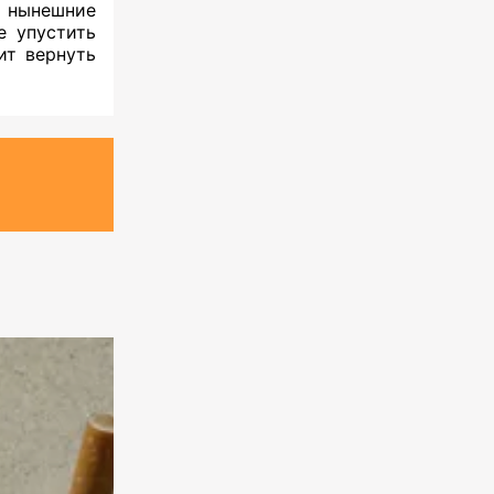
о нынешние
е упустить
ит вернуть