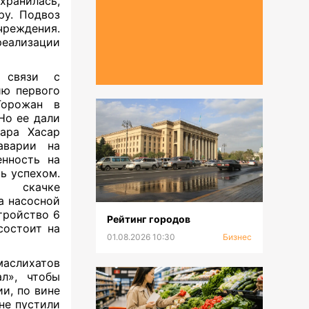
хранилась,
ру. Подвоз
чреждения.
еализации
в связи с
ию первого
Горожан в
Но ее дали
ара Хасар
аварии на
енность на
сь успехом.
о скачке
а насосной
тройство 6
Рейтинг городов
состоит на
01.08.2026 10:30
Бизнес
маслихатов
л», чтобы
и, по вине
 не пустили