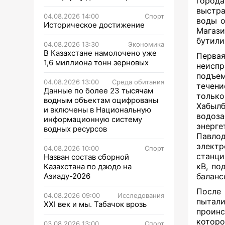
города
выстра
04.08.2026 14:00
Спорт
воды о
Историческое достижение
Магаз
бутили
04.08.2026 13:30
Экономика
В Казахстане намолочено уже
Перва
1,6 миллиона тонн зерновых
неиспр
подъе
04.08.2026 13:00
Среда обитания
течени
Данные по более 23 тысячам
тольк
водным объектам оцифрованы
Хабыл
и включены в Национальную
водоза
информационную систему
энерге
водных ресурсов
Павл
электр
04.08.2026 10:00
Спорт
станци
Назван состав сборной
кВ, по
Казахстана по дзюдо на
Азиаду-2026
баланс
После 
04.08.2026 09:00
Исследования
пытал
XXI век и мы. Табачок врозь
проинс
которо
03.08.2026 13:00
Спорт