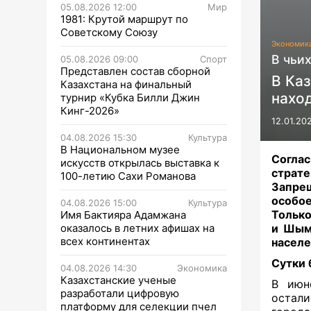
05.08.2026 12:00
Мир
1981: Крутой маршрут по
Советскому Союзу
Экономик
В чьи
05.08.2026 09:00
Спорт
Представлен состав сборной
В Каз
Казахстана на финальный
наход
турнир «Кубка Билли Джин
Кинг-2026»
12.01.20
04.08.2026 15:30
Культура
В Национальном музее
Согла
искусств открылась выставка к
страте
100-летию Сахи Романова
Запре
особо
04.08.2026 15:00
Культура
Только
Имя Бактияра Адамжана
оказалось в летних афишах на
и Шымк
всех континентах
населе
Сутки 
04.08.2026 14:30
Экономика
Казахстанские ученые
В июн
разработали цифровую
остали
платформу для селекции пчел