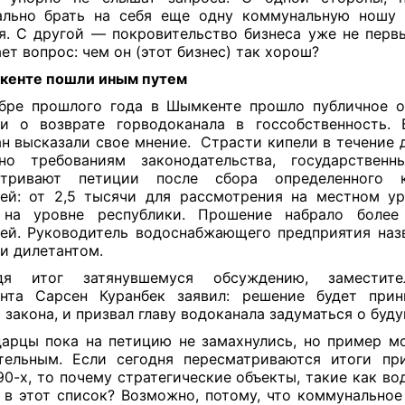
ально брать на себя еще одну коммунальную ношу 
я. С другой — покровительство бизнеса уже не пер
ет вопрос: чем он (этот бизнес) так хорош?
кенте пошли иным путем
бре прошлого года в Шымкенте прошло публичное 
и о возврате горводоканала в госсобственность.
н высказали свое мнение.
Страсти кипели в течение д
сно требованиям законодательства, государственн
атривают петиции после сбора определенного к
ей: от 2,5 тысячи для рассмотрения на местном у
 на уровне республики. Прошение набрало более
ей. Руководитель водоснабжающего предприятия наз
и дилетантом.
дя итог затянувшемуся обсуждению, заместит
нта Сарсен Куранбек заявил: решение будет прин
 закона, и призвал главу водоканала задуматься о буд
арцы пока на петицию не замахнулись, но пример м
тельным. Если сегодня пересматриваются итоги пр
90-х, то почему стратегические объекты, такие как во
 в этот список? Возможно, потому, что коммунальное