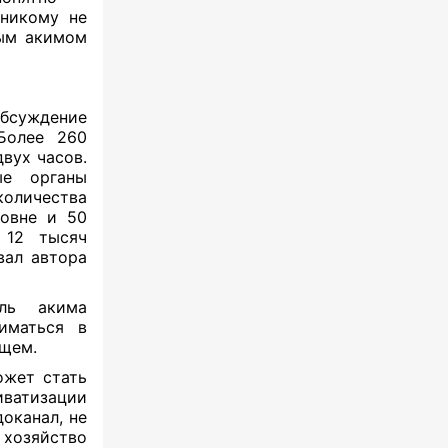
никому не
вым акимом
обсуждение
 Более 260
вух часов.
ые органы
оличества
ровне и 50
 12 тысяч
вал автора
ель акима
иматься в
ущем.
ожет стать
иватизации
доканал, не
 хозяйство