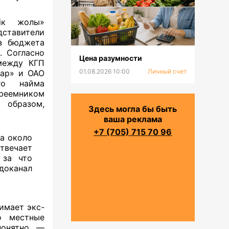
ік жолы»
ставители
из бюджета
. Согласно
Цена разумности
 между КГП
01.08.2026 10:00
Личный счет
дар» и ОАО
го найма
реемником
 образом,
Здесь могла бы быть
ваша реклама
+7 (705) 715 70 96
та около
твечает
 за что
доканал
имает экс-
о местные
понятно —