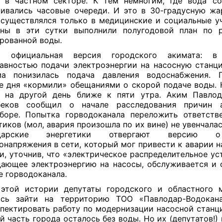
 в частном секторе. К тем немногим, где вода со
ивались часовые очереди. И это в 30-градусную жа
существлялся только в медицинские и социальные у
ины в эти сутки выполнили полугодовой план по р
рованной воды.
я официальная версия городского акимата: 
авностью подачи электроэнергии на насосную станц
ма понизилась подача давления водоснабжения. 
е дня «кормили» обещаниями о скорой подаче воды. 
о на другой день ближе к пяти утра. Аким Павлод
беков сообщил о начале расследования причин 
боре. Попытка горводоканала переложить ответств
тиков (мол, авария произошла по их вине) не увенчала
одарские энергетики отвергают версию 
онапряжения в сети, который мог привести к аварии н
и, уточнив, что «электрическое распределительное ус
дающее электроэнергию на насосы, обслуживается и 
е горводоканала.
этой истории депутаты городского и областного 
ись зайти на территорию ТОО «Павлодар-Водокана
пектировать работу по модернизации насосной станци
й часть города осталось без воды. Но их (депутатов!)