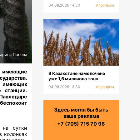
платформу для селекции
04.08.2026 14:30
Агропром
пчел
арина Попова
, имеющие
В Казахстане намолочено
сударства.
уже 1,6 миллиона тонн
, имеющих
зерновых
04.08.2026 13:30
Агропром
 станции.
 Павлодаре
 беспокоит
Здесь могла бы быть
ваша реклама
+7 (705) 715 70 96
 на сутки
в колонках