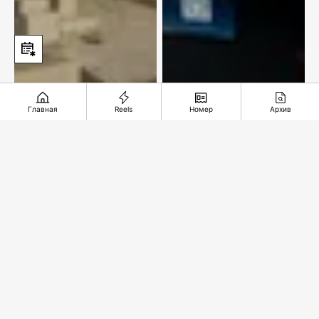
Главная
Reels
Номер
Архив
Подземное чудо из
Чтобы придать сил
глубины веков
и защиты