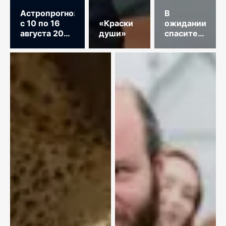
Астропрогноз
В
с 10 по 16
«Краски
ожидании
августа 2026
души»
спасительного
год
звонка