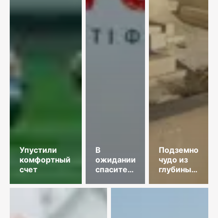
Упустили
В
Подземное
комфортный
ожидании
чудо из
счет
спасительного
глубины
звонка
веков