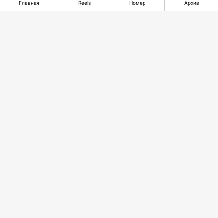
Главная
Reels
Номер
Архив
Казахстан делает
ставку на
ExxonMobil
гидроэнергетику
остается с нами!
Рекомендуемые