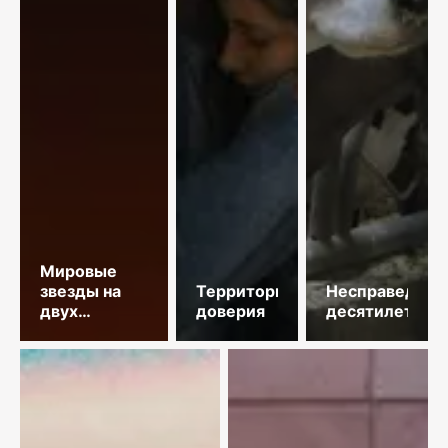
Мировые
звезды на
Территория
Несправедлив
двух
доверия
десятилетий
площадках
столицы