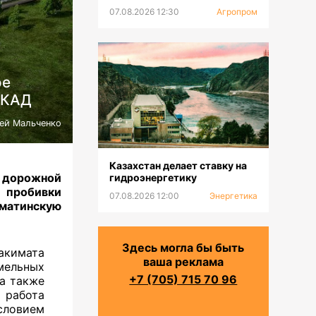
07.08.2026 12:30
Агропром
ое
АКАД
ей Мальченко
Казахстан делает ставку на
дорожной
гидроэнергетику
 пробивки
07.08.2026 12:00
Энергетика
матинскую
Здесь могла бы быть
акимата
ваша реклама
мельных
+7 (705) 715 70 96
 а также
 работа
ловием