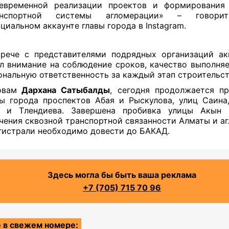
евременной реализации проектов и формирования
анспортной системы агломерации» – говори
циальном аккаунте главы города в Instagram.
рече с представителями подрядных организаций а
л внимание на соблюдение сроков, качество выполня
ональную ответственность за каждый этап строительст
овам
Дархана Сатыбалды
, сегодня продолжается п
ы города проспектов Абая и Рыскулова, улиц Саина
о и Тлендиева. Завершена пробивка улицы Акын 
чения сквозной транспортной связанности Алматы и а
гистрали необходимо довести до БАКАД.
Здесь могла бы быть ваша реклама
+7 (705) 715 70 96
 в свежем номере: