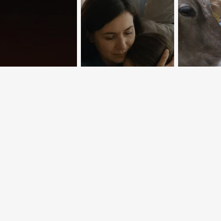
ые звезды на
 площадках
Территория
Неспра
ицы
доверия
десяти