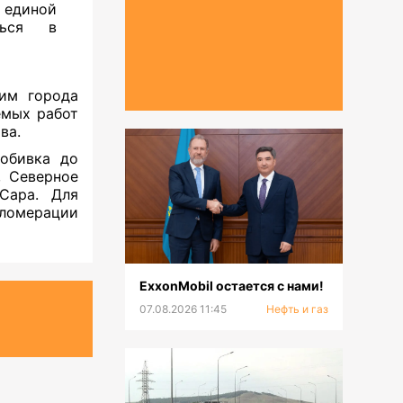
 единой
ться в
ким города
емых работ
ва.
робивка до
, Северное
Сара. Для
гломерации
ExxonMobil остается с нами!
07.08.2026 11:45
Нефть и газ