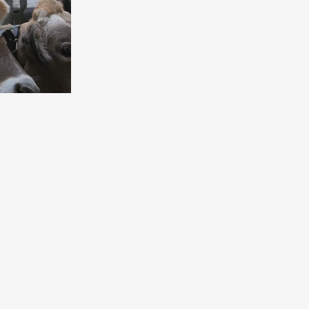
ведливость
летий