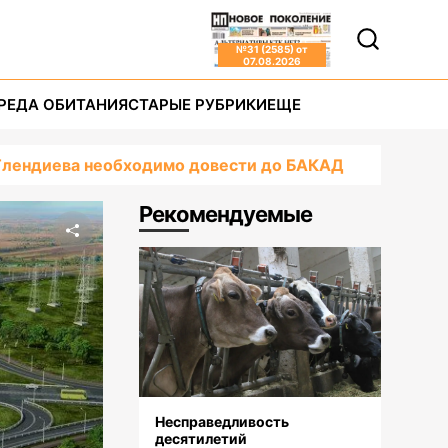
№
31 (2585)
от
07.08.2026
РЕДА ОБИТАНИЯ
СТАРЫЕ РУБРИКИ
ЕЩЕ
 Тлендиева необходимо довести до БАКАД
Рекомендуемые
Несправедливость
десятилетий