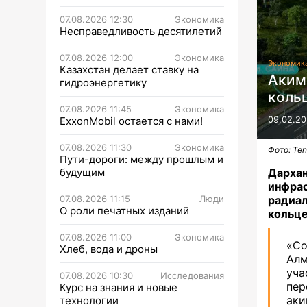
07.08.2026 12:30
Экономика
Несправедливость десятилетий
07.08.2026 12:00
Экономика
Экономик
Казахстан делает ставку на
Аким
гидроэнергетику
коль
07.08.2026 11:45
Экономика
ExxonMobil остается с нами!
09.02.20
07.08.2026 11:30
Экономика
Фото: Ten
Пути-дороги: между прошлым и
будущим
Дарха
инфра
07.08.2026 11:15
Люди
радиа
О роли печатных изданий
кольце
07.08.2026 11:00
Экономика
«Со
Хлеб, вода и дроны
Алм
уча
07.08.2026 10:30
Исследования
пер
Курс на знания и новые
ак
технологии