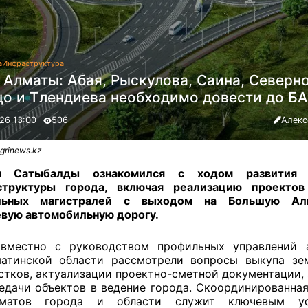
а
Инфраструктура
 Алматы: Абая, Рыскулова, Саина, Северн
цо и Тлендиева необходимо довести до Б
26 13:00
506
Алекс
grinews.kz
н Сатыбалды ознакомился с ходом развития 
структуры города, включая реализацию проектов
льных магистралей с выходом на Большую Ал
вую автомобильную дорогу.
вместно с руководством профильных управлений 
атинской области рассмотрели вопросы выкупа зе
стков, актуализации проектно-сметной документации,
едачи объектов в ведение города. Скоординированная
иматов города и области служит ключевым ус