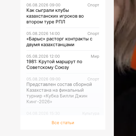
06.08.2026 09:00
Спорт
Как сыграли клубы
казахстанских игроков во
втором туре РПЛ
05.08.2026 14:00
Спорт
«Барыс» расторг контракты с
двумя казахстанцами
05.08.2026 12:00
Мир
1981: Крутой маршрут по
Советскому Союзу
05.08.2026 09:00
Спорт
Представлен состав сборной
Казахстана на финальный
турнир «Кубка Билли Джин
Кинг-2026»
04.08.2026 15:30
Культура
В Национальном музее
Все статьи
искусств открылась выставка к
100-летию Сахи Романова