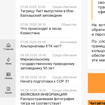
сво
тр
07.08.2026 10:00
Среда обитания
Тигрицу Үміт выпустили в Иле-
офи
Балхашский заповедник
07.08.2026 09:30
Общество
На вст
Что происходит в лесах
обрати
Казахстана
и перс
По сл
07.08.2026 09:00
Экономика
границ
Альтернативы КТК нет?
Главная
кольц
обеспе
06.08.2026 15:00
Среда обитания
Маркакольскому
эти ма
государственному природному
Reels
заповеднику 50 лет
06.08.2026 14:30
Среда обитания
Номер
Начата подготовка к СОР 31
06.08.2026 14:00
Среда обитания
Архив
ФЕЙКОВАЯ ИНФОРМАЦИЯ!
Распространяемая фотография
Читайте
тигра не соответствует