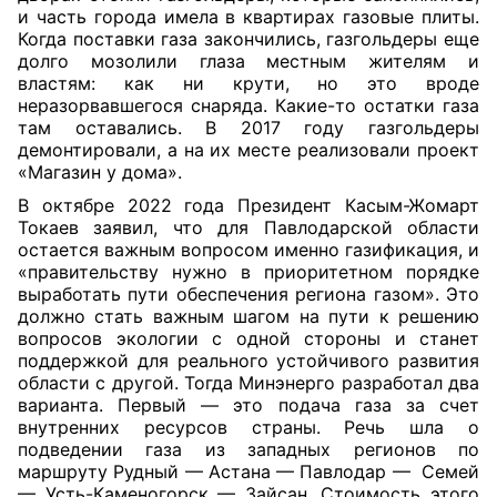
и часть города имела в квартирах газовые плиты.
Когда поставки газа закончились, газгольдеры еще
долго мозолили глаза местным жителям и
властям: как ни крути, но это вроде
неразорвавшегося снаряда. Какие-то остатки газа
там оставались. В 2017 году газгольдеры
демонтировали, а на их месте реализовали проект
«Магазин у дома».
В октябре 2022 года Президент Касым-Жомарт
Токаев заявил, что для Павлодарской области
остается важным вопросом именно газификация, и
«правительству нужно в приоритетном порядке
выработать пути обеспечения региона газом». Это
должно стать важным шагом на пути к решению
вопросов экологии с одной стороны и станет
поддержкой для реального устойчивого развития
области с другой. Тогда Минэнерго разработал два
варианта. Первый — это подача газа за счет
внутренних ресурсов страны. Речь шла о
подведении газа из западных регионов по
маршруту Рудный — Астана — Павлодар —
Семей
— Усть-Каменогорск — Зайсан. Стоимость этого