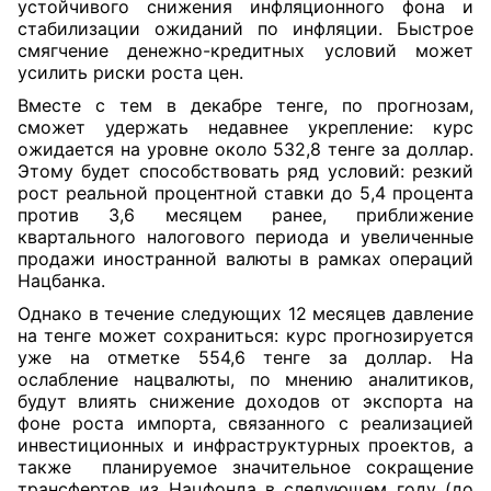
устойчивого снижения инфляционного фона и
стабилизации ожиданий по инфляции. Быстрое
смягчение денежно-кредитных условий может
усилить риски роста цен.
Вместе с тем в декабре тенге, по прогнозам,
сможет удержать недавнее укрепление: курс
ожидается на уровне около 532,8 тенге за доллар.
Этому будет способствовать ряд условий: резкий
рост реальной процентной ставки до 5,4 процента
против 3,6 месяцем ранее, приближение
квартального налогового периода и увеличенные
продажи иностранной валюты в рамках операций
Нацбанка.
Однако в течение следующих 12 месяцев давление
на тенге может сохраниться: курс прогнозируется
уже на отметке 554,6 тенге за доллар. На
ослабление нацвалюты, по мнению аналитиков,
будут влиять снижение доходов от экспорта на
фоне роста импорта, связанного с реализацией
инвестиционных и инфраструктурных проектов, а
также планируемое значительное сокращение
трансфертов из Нацфонда в следующем году (до