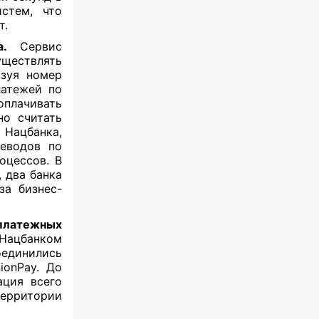
стем, что
т.
.
Сервис
ществлять
ьзуя номер
латежей по
плачивать
но считать
 Нацбанка,
реводов по
оцессов. В
 два банка
за бизнес-
платежных
Нацбанком
единились
ionPay. До
ация всего
территории