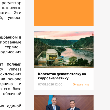
 регулятор
 ключевые
атив. Эти
й, уверен
ацбанком в
ированные
: сервисы
одписания
ет полный
у liveness
ключения
Казахстан делает ставку на
гидроэнергетику
 на основе
жданина и
07.08.2026 12:00
Энергетика
а его базе
 облачной
ия единой