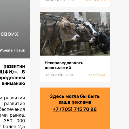
 своих
Беата Новик
Несправедливость
 развитии
десятилетий
НЦФИ)». В
07.08.2026 12:30
Агропром
пределены
 вниманию
Здесь могла бы быть
м развития
ваша реклама
развитие
спечения
+7 (705) 715 70 96
ами рынка.
е 350 000
 более 2,5