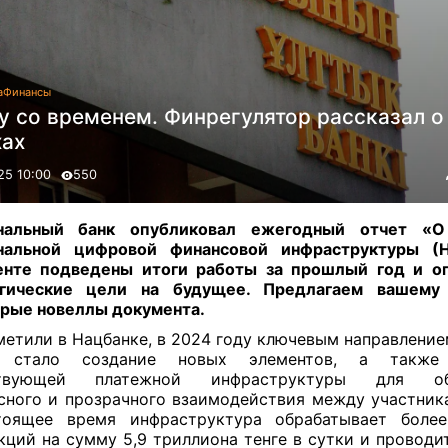
а
Финансы
у со временем. Финрегулятор рассказал о
хах
25 10:00
550
нальный банк опубликовал ежегодный отчет «О
нальной цифровой финансовой инфраструктуры (
енте подведены итоги работы за прошлый год и о
егические цели на будущее. Предлагаем вашему
рые новеллы документа
.
метили в Нацбанке, в 2024 году ключевым направление
стало создание новых элементов, а также 
твующей платежной инфраструктуры для обе
сного и прозрачного взаимодействия между участник
тоящее время инфраструктура обрабатывает боле
кций на сумму 5,9 триллиона тенге в сутки и проводит