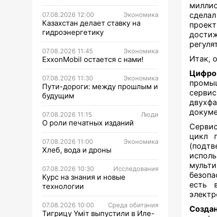
миллио
сдела
07.08.2026 12:00
Экономика
Казахстан делает ставку на
проек
гидроэнергетику
дости
регуля
07.08.2026 11:45
Экономика
Итак, о
ExxonMobil остается с нами!
Цифров
07.08.2026 11:30
Экономика
промы
Пути-дороги: между прошлым и
серви
будущим
двухф
докуме
07.08.2026 11:15
Люди
О роли печатных изданий
Серви
цикл п
07.08.2026 11:00
Экономика
(подт
Хлеб, вода и дроны
исполь
мульт
07.08.2026 10:30
Исследования
безопа
Курс на знания и новые
есть 
технологии
электр
07.08.2026 10:00
Среда обитания
Созда
Тигрицу Үміт выпустили в Иле-