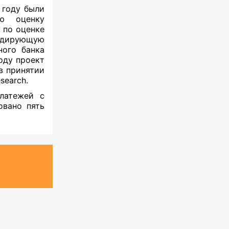
 году были
ую оценку
 по оценке
идирующую
ного банка
оду проект
в принятии
search.
латежей с
овано пять