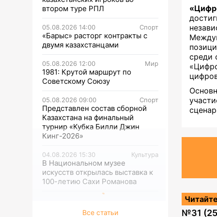
«Цифро
втором туре РПЛ
дости
незави
05.08.2026 14:00
Спорт
«Барыс» расторг контракты с
Между
двумя казахстанцами
позици
среди 
05.08.2026 12:00
Мир
«Цифро
1981: Крутой маршрут по
цифров
Советскому Союзу
Основ
участи
05.08.2026 09:00
Спорт
Представлен состав сборной
сценар
Казахстана на финальный
турнир «Кубка Билли Джин
Кинг-2026»
04.08.2026 15:30
Культура
В Национальном музее
искусств открылась выставка к
100-летию Сахи Романова
Читайте
№
31 (2
Все статьи