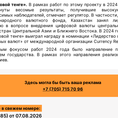
вой тенге».
В рамках работ по этому проекту в 2024
гнуты весомые результаты, получившие высок
симых наблюдателей, отмечает регулятор. В частности,
народного валютного фонда, Казахстан занял л
ю в вопросе внедрения цифровой валюты централь
стран Центральной Азии и Ближнего Востока. В 2024 г
вой тенге» выиграл награду в номинации «Лидерство 
ых валют» от международной организации Currency Re
ным фокусом работ 2024 года было направление п
ем государства. В рамках этого направления реализ
иев.
Здесь могла бы быть ваша реклама
+7 (705) 715 70 96
 в свежем номере:
585)
от
07.08.2026