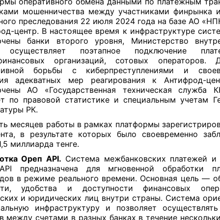
рмы оперативного обмена данными по платежным тра
ками мошенничества между участниками финрынка 
ного преследования 22 июля 2024 года на базе АО «НП
од-центр. В настоящее время к инфраструктуре сист
ючены банки второго уровня, Министерство внутре
 осуществляет поэтапное подключение пла
финансовых организаций, сотовых операторов. 
тивной борьбы с киберпреступлениями и своев
тия адекватных мер реагирования к Антифрод-цен
ючены АО «Государственная техническая служба 
т по правовой статистике и специальным учетам Г
атуры РК.
ть месяцев работы в рамках платформы зарегистриров
нта, в результате которых было своевременно заб
1,5 миллиарда тенге.
отка Ореп АРI.
Система межбанковских платежей и 
API предназначена для мгновенной обработки п
дов в режиме реального времени. Основная цель — о
сти, удобства и доступности финансовых опе
ских и юридических лиц внутри страны. Система ори
кальную инфраструктуру и позволяет осуществлять
в между счетами в разных банках в течение нескольки