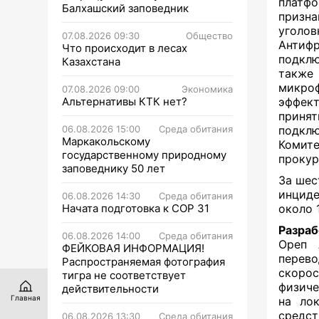
платфо
Балхашский заповедник
призна
уголов
07.08.2026 09:30
Общество
Антифр
Что происходит в лесах
подкл
Казахстана
также
микро
07.08.2026 09:00
Экономика
Альтернативы КТК нет?
эффек
приня
06.08.2026 15:00
Среда обитания
подкл
Маркакольскому
Комите
государственному природному
прокур
заповеднику 50 лет
За шес
инциде
06.08.2026 14:30
Среда обитания
Начата подготовка к СОР 31
около 
Разраб
06.08.2026 14:00
Среда обитания
Ореп 
ФЕЙКОВАЯ ИНФОРМАЦИЯ!
перево
Распространяемая фотография
скоро
тигра не соответствует
физиче
действительности
Главная
на ло
средст
06.08.2026 13:30
Среда обитания