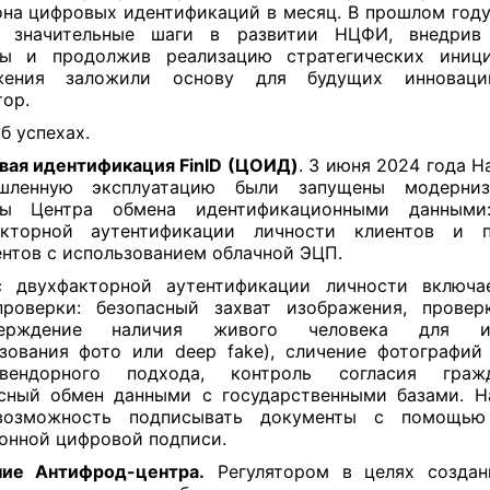
на цифровых идентификаций в месяц. В прошлом году
л значительные шаги в развитии НЦФИ, внедрив
ты и продолжив реализацию стратегических иници
жения заложили основу для будущих инноваци
тор.
б успехах.
ая идентификация FinID (ЦОИД)
. 3 июня 2024 года Н
шленную эксплуатацию были запущены модерниз
сы Центра обмена идентификационными данными
акторной аутентификации личности клиентов и п
нтов с использованием облачной ЭЦП.
с двухфакторной аутентификации личности включа
роверки: безопасный захват изображения, проверк
верждение наличия живого человека для ис
зования фото или deep fake), сличение фотографий
ивендорного подхода, контроль согласия гра
сный обмен данными с государственными базами. Н
возможность подписывать документы с помощью
онной цифровой подписи.
ние Антифрод-центра.
Регулятором в целях создан