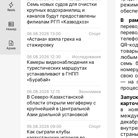
Семь новых судов для очистки
режим
крупных водохранилищ и
обеспе
Reels
каналов будут предоставлены
В рам
филиалам РГП «Казводхоз»
перев
Номер
перево
06.08.2026 13:00
Спорт
телефо
«Астана» взяла грека на
QR-ко
стажировку
Архив
товары
любым 
06.08.2026 12:30
Исследования
Камеры видеонаблюдения на
семь б
туристических маршрутах
номеру
устанавливают в ГНПП
свою о
«Бурабай»
— на с
процес
06.08.2026 12:15
Экономика
В Северо-Казахстанской
Запус
области открыли мегаферму с
карточ
крупнейшей в Центральной
в ноя
Азии доильной установкой
междун
декабр
06.08.2026 09:00
Спорт
внутре
Как сыграли клубы
страны
казахстанских игроков во