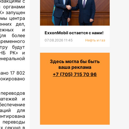
нзакциям с
и органами
К» запущен
емы центра
нних дел,
тежных и
ExxonMobil остается с нами!
Для более
07.08.2026 11:45
Нефть и газ
ременного
тру будут
КНБ РК» и
енеральной
Здесь могла бы быть
ваша реклама
ано 17 802
+7 (705) 715 70 96
локировано
переводов
латежей и
беспечение
раций для
ентирована
 переводы
х секунд в