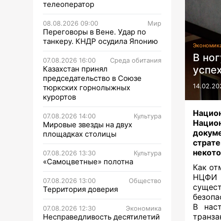
телеоператор
08.08.2026 09:00
Мир
Переговоры в Вене. Удар по
танкеру. КНДР осудила Японию
Экономик
В ног
07.08.2026 16:00
Среда обитания
успе
Казахстан принял
председательство в Союзе
14.02.20
тюркских горнолыжных
курортов
Нацио
07.08.2026 14:00
Культура
Нацио
Мировые звезды на двух
докум
площадках столицы
страт
некото
07.08.2026 13:30
Культура
«Самоцветные» полотна
Как от
НЦФИ 
07.08.2026 13:00
Общество
сущес
Территория доверия
безопа
В нас
07.08.2026 12:30
Экономика
транза
Несправедливость десятилетий