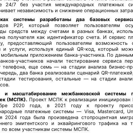
е 24/7 без участия международных платежных си
чивает независимость и снижение операционных затра
ках системы разработаны два базовых сервиса
одов Р2Р, который позволяет пользователям осу
ды средств между счетами в разных банках, испол
на получателя как идентификатор счета. И сервис п
ду, предоставляющий пользователям возможность о
 и услуги, используя единый QR-код, который мож
мобильным приложением банка-участника. По данным
анков-участников начали тестирование сервиса пе
 телефона, еще семь — на стадии анализа бизнес-пр
чередь, два банка реализовали сценарий QR-платежей,
тадии тестирования, остальные — на стадии анали
сов.
к и масштабирование межбанковской системы 
ек (МСПК).
Проект МСПК к реализации инициирован 
бре 2020 года, в 2021 году к проекту присо
ародные платежные системы — Visa, Mastercard, Un
я 2024 года была произведена стопроцентная мигр
ннего эмитентского и эквайрингового трафика на 
 по всем участникам системы МСПК.