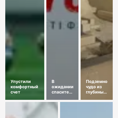
Упустили
В
Подземное
комфортный
ожидании
чудо из
счет
спасительного
глубины
звонка
веков