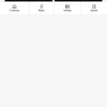
Главная
Reels
Номер
Архив
Почему
Чтобы придать сил
добровольное
и защиты
страхование
автомобиля
становится все
более
Рекомендуемые
востребованным?