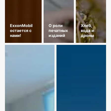
ExxonMobil
О роли
Хлеб,
остается с
печатных
вода и
нами!
изданий
дроны