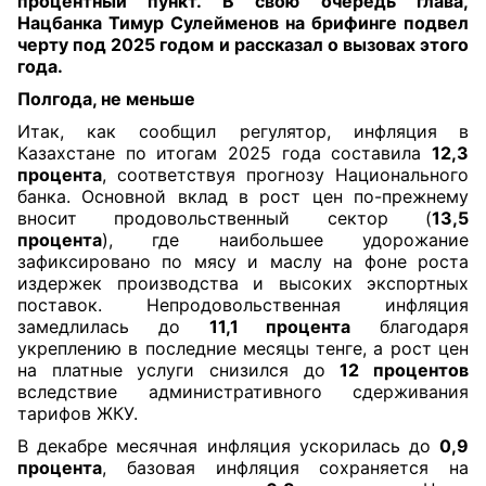
процентный пункт. В свою очередь глава,
Нацбанка Тимур Сулейменов на брифинге подвел
черту под 2025 годом и рассказал о вызовах этого
года.
Полгода, не меньше
Итак, как сообщил регулятор, инфляция
в
Казахстане по итогам 2025 года составила
12,3
процента
, соответствуя прогнозу Национального
банка. Основной вклад в рост цен по-прежнему
вносит продовольственный сектор (
13,5
процента
), где наибольшее удорожание
зафиксировано по мясу и маслу на фоне роста
издержек производства и высоких экспортных
поставок. Непродовольственная инфляция
замедлилась до
11,1 процента
благодаря
укреплению в последние месяцы тенге, а рост цен
на платные услуги снизился до
12 процентов
вследствие административного сдерживания
тарифов ЖКУ.
В декабре месячная инфляция ускорилась до
0,9
процента
, базовая инфляция сохраняется на