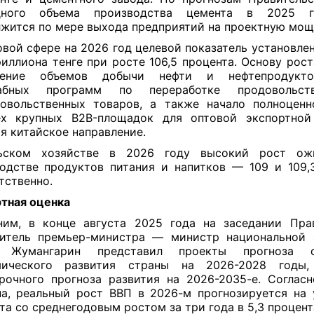
дного объема производства цемента в 2025 
жится по мере выхода предприятий на проектную мощ
овой сфере на 2026 год целевой показатель установлен
риллиона тенге при росте 106,5 процента. Основу рост
нение объемов добычи нефти и нефтепродукто
абных программ по переработке продовольст
овольственных товаров, а также начало полноцен
ех крупных B2B-площадок для оптовой экспортной 
я китайское направление.
ьском хозяйстве в 2026 году высокий рост ож
одстве продуктов питания и напитков — 109 и 109,
тственно.
тная оценка
им, в конце августа 2025 года на заседании Пра
титель премьер-министра — министр национальной 
 Жумангарин представил проекты прогноза с
мического развития страны на 2026-2028 годы
рочного прогноза развития на 2026-2035-е. Соглас
а, реальный рост ВВП в 2026-м прогнозируется на 
та со среднегодовым ростом за три года в 5,3 процент