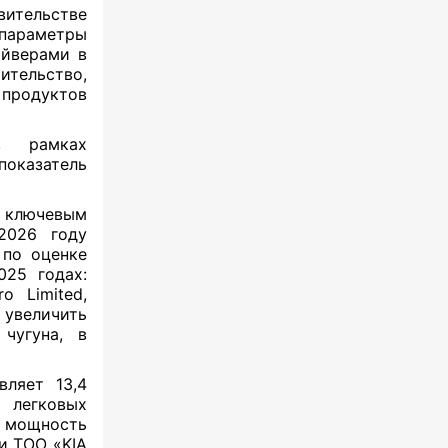
ительстве
 параметры
айверами в
ительство,
 продуктов
в рамках
показатель
я ключевым
2026 году
 по оценке
025 годах:
o Limited,
 увеличить
 чугуна, в
вляет 13,4
а легковых
 мощность
 и ТОО «KIA