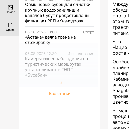
Между
Семь новых судов для очистки
обсуди
крупных водохранилищ и
Номер
каналов будут предоставлены
роста 
филиалам РГП «Казводхоз»
этом г
трансп
Архив
06.08.2026 13:00
Спорт
питани
«Астана» взяла грека на
Что к
стажировку
Национ
роста 
06.08.2026 12:30
Исследования
Камеры видеонаблюдения на
Особое
туристических маршрутах
драйв
устанавливают в ГНПП
планир
«Бурабай»
Кабмин
заводы
Shagal
Все статьи
произв
цветно
В маш
процен
автом
новых 