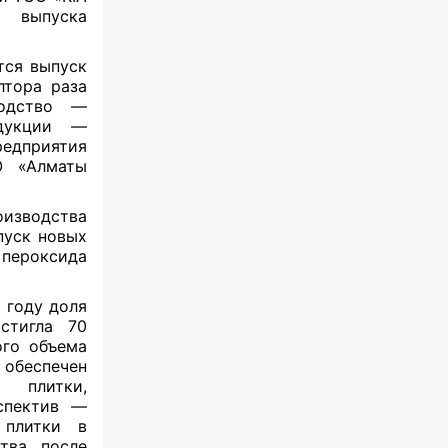
 выпуска
тся выпуск
лтора раза
водство —
одукции —
редприятия
ОО «Алматы
изводства
пуск новых
 пероксида
 году доля
стигла 70
ого объема
 обеспечен
й плитки,
спектив —
 плитки в
тва, после