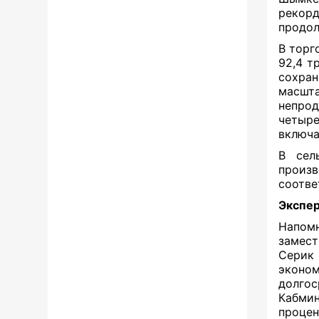
рекор
продол
В торг
92,4 т
сохра
масшт
непрод
четыр
включа
В сел
произв
соотве
Экспер
Напомн
замес
Серик
эконо
долгос
Кабмин
процен