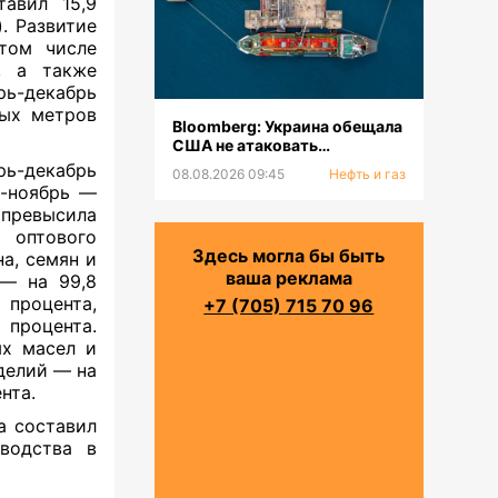
авил 15,9
). Развитие
том числе
, а также
рь-декабрь
ных метров
Bloomberg: Украина обещала
США не атаковать
инфраструктуру КТК в
рь-декабрь
08.08.2026 09:45
Нефть и газ
Черном море
ь-ноябрь —
 превысила
 оптового
Здесь могла бы быть
а, семян и
ваша реклама
 — на 99,8
процента,
+7 (705) 715 70 96
 процента.
ых масел и
делий — на
нта.
а составил
зводства в