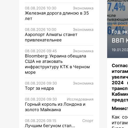
08.08.2026 10:30
Экономика
Железная дорога длиною в 35
лет
Экономик
08.08.2026 10:00
Экономика
Год э
Аэропорт Алматы станет
ВВП К
привлекательнее
19.01.20
08.08.2026 09:45
Экономика
Bloomberg: Украина обещала
США не атаковать
Соглас
инфраструктуру КТК в Черном
итога
море
увелич
2024 
08.08.2026 09:30
Экономика
Торг за недра
трансп
Кабмин
08.08.2026 09:30
Исследования
предст
Горный король из Лондона и
Минист
золото Майкаина
Как со
08.08.2026 09:15
Спорт
итогам
Лучшим бегуном стал…