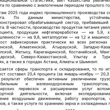
ациональной статистики, ВВП Казахстана увеличи
та по сравнению с аналогичным периодом прошлого го
гам 2025 года индекс промышленного производства со
ента. По данным министерства, устойчи
онстрировал обрабатывающий сектор, прибавивший 
та. В частности, производство продуктов питания увел
роцента, продукции нефтепереработки — на 5,9, х
ленности — на 9,8, металлургии — на 1,2 и машино
Рост зафиксирован практически во всех регионах
инской, Алматинской, Атырауской, Западно-Казах
ской, Жетысу, Карагандинской, Костанайской, Манг
дарской, Северо-Казахстанской, Улытау и Турк
ях, а также в городах Астана, Алматы и Шымкент.
сается сферы транспорта и складирования
,
то по и
ост составил 20,4 процента (за январь-ноябрь — 20,3 
 результат обеспечен активным увеличением грузо
мобильным и железнодорожным транспортом
жирских перевозок и расширением услуг вспомо
портной деятельности, включая экспедировани
ление воздушным движением, работу аэропортов, 
зов, а также услуги по хранению зерна и охлажденных г