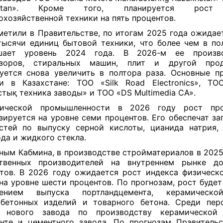
qstan». Кроме того, планируется рост
охозяйственной техники на пять процентов.
метили в Правительстве, по итогам 2025 года ожидае
тысячи единиц бытовой техники, что более чем в по
шает уровень 2024 года. В 2026-м ее произ
изоров, стиральных машин, плит и другой пр
уется снова увеличить в полтора раза. Основные п
и в Казахстане: ТОО «Silk Road Electronics», Т
тық техника заводы» и ТОО «DS Multimedia CA».
ической промышленности в 2026 году рост про
зируется на уровне семи процентов. Его обеспечат за
тей по выпуску серной кислоты, цианида натрия,
да и жидкого стекла.
ным Кабмина, в производстве стройматериалов в 2025
ственных производителей на внутреннем рынке до
тов. В 2026 году ожидается рост индекса физическ
на уровне шести процентов. По прогнозам, рост будет
чением выпуска портландцемента, керамическо
обетонных изделий и товарного бетона. Среди пер
к нового завода по производству керамической
те и цементного завода. По прогнозам Правительс