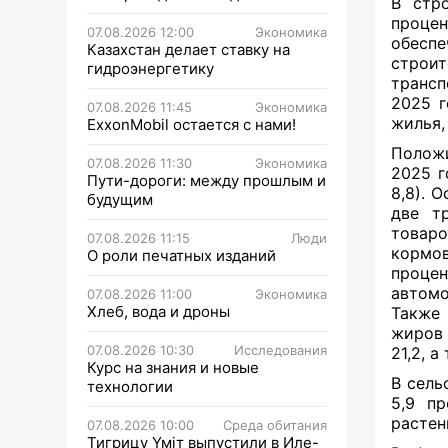
В стр
процен
07.08.2026 12:00
Экономика
обесп
Казахстан делает ставку на
строи
гидроэнергетику
трансп
2025 г
07.08.2026 11:45
Экономика
жилья,
ExxonMobil остается с нами!
Положи
07.08.2026 11:30
Экономика
2025 г
Пути-дороги: между прошлым и
8,8). 
будущим
две т
товаро
07.08.2026 11:15
Люди
кормов
О роли печатных изданий
проце
автомо
07.08.2026 11:00
Экономика
Хлеб, вода и дроны
Также 
жиров 
07.08.2026 10:30
Исследования
21,2, 
Курс на знания и новые
В сель
технологии
5,9 пр
растен
07.08.2026 10:00
Среда обитания
Тигрицу Үміт выпустили в Иле-