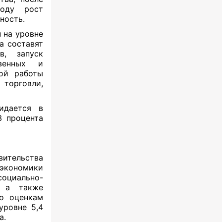
году рост
ность.
 на уровне
а составят
в, запуск
венных и
ной работы
торговли,
идается в
3 процента
вительства
экономики
оциально-
, а также
но оценкам
уровне 5,4
а.