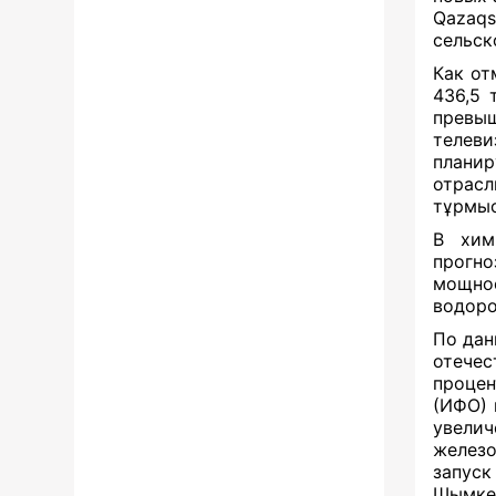
Qaza
сельск
Как от
436,5 
превы
телев
планир
отрасл
тұрмыс
В хим
прогно
мощнос
водоро
По дан
отече
процен
(ИФО) 
увели
желез
запус
Шымкен