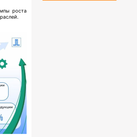
емпы роста
раслей.