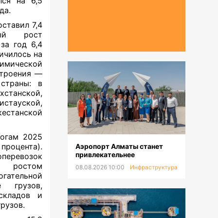
лся на 6,5
да.
ставил 7,4
вый рост
за год 6,4
ичилось на
имической
строения —
 страны: в
станской,
истауской,
естанской
тогам 2025
процента).
Аэропорт Алматы станет
привлекательнее
перевозок
, ростом
08.08.2026 10:00
Инфраструктура
гательной
е грузов,
складов и
рузов.