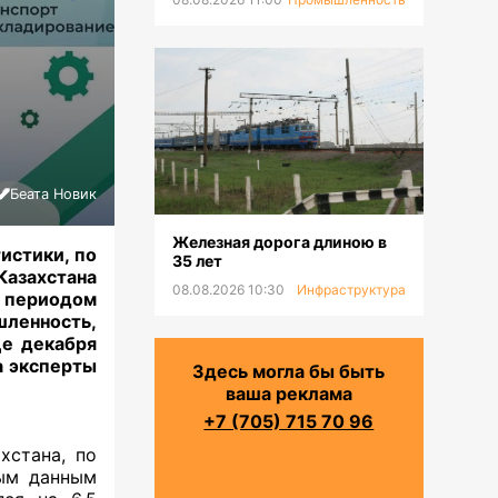
Беата Новик
Железная дорога длиною в
истики, по
35 лет
азахстана
08.08.2026 10:30
Инфраструктура
м периодом
ленность,
це декабря
а эксперты
Здесь могла бы быть
ваша реклама
+7 (705) 715 70 96
хстана, по
ным данным