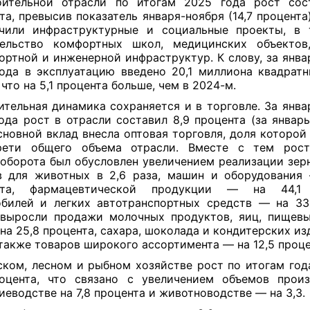
оительной отрасли по итогам 2025 года рост сост
та, превысив показатель января-ноября (14,7 процента
ечили инфраструктурные и социальные проекты, в 
тельство комфортных школ, медицинских объектов
ортной и инженерной инфраструктур. К слову, за янва
ода в эксплуатацию введено 20,1 миллиона квадрат
 что на 5,1 процента больше, чем в 2024-м.
тельная динамика сохраняется и в торговле. За янва
ода рост в отрасли составил 8,9 процента (за январ
Основной вклад внесла оптовая торговля, доля которой
рети общего объема отрасли. Вместе с тем рост
оборота был обусловлен увеличением реализации зерн
 для животных в 2,6 раза, машин и оборудования
нта, фармацевтической продукции — на 44,1 
билей и легких автотранспортных средств — на 33
выросли продажи молочных продуктов, яиц, пищев
на 25,8 процента, сахара, шоколада и кондитерских из
а также товаров широкого ассортимента — на 12,5 проце
ском, лесном и рыбном хозяйстве рост по итогам год
оцента, что связано с увеличением объемов прои
иеводстве на 7,8 процента и животноводстве — на 3,3.