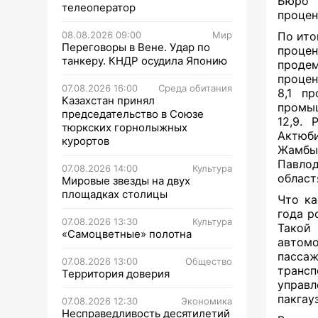
Бюро н
телеоператор
процен
08.08.2026 09:00
Мир
По ито
Переговоры в Вене. Удар по
проц
танкеру. КНДР осудила Японию
продем
процен
07.08.2026 16:00
Среда обитания
8,1 п
Казахстан принял
промыш
председательство в Союзе
12,9. 
тюркских горнолыжных
Актюб
курортов
Жамбыл
Павло
07.08.2026 14:00
Культура
област
Мировые звезды на двух
площадках столицы
Что ка
года р
07.08.2026 13:30
Культура
Такой
«Самоцветные» полотна
авто
пасса
07.08.2026 13:00
Общество
транс
Территория доверия
управ
пакгау
07.08.2026 12:30
Экономика
Несправедливость десятилетий