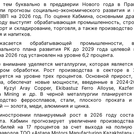
 тем буквально в преддверии Нового года в Прав
ли прогнозы социально-экономического развития и
ВВП на 2026 год. По оценке Кабмина, основными др
оду выступят обрабатывающая промышленность, стро
орт и складирование, торговля, а также производство
я и напитков.
асается обрабатывающей промышленности, 
ального плана развития РК до 2029 года целевой 
на 2026 год установлен на уровне 6,2 процента.
 внимание уделяется металлургии, которая являетс
ером обработки. Рост производства в секторе в 
уется на уровне трех процентов. Основной прирост,
а, обеспечат новые мощности, введенные в 2024-2
 Kyzyl Aray Copper, Ekibastuz Ferro Alloyse, Kazferr
a Mining и др. В черной металлургии планируется
одство ферросплавов, стали, плоского проката и
й — золота, меди, алюминия и цинка.
иностроении
планируемый рост в 2026 году соста
та. Кабмин прогнозирует увеличение производств
обилей на 17 процентов за счет выхода на полную
заводов ТОО «Astana Motors Manufacturing Kazakhstan»