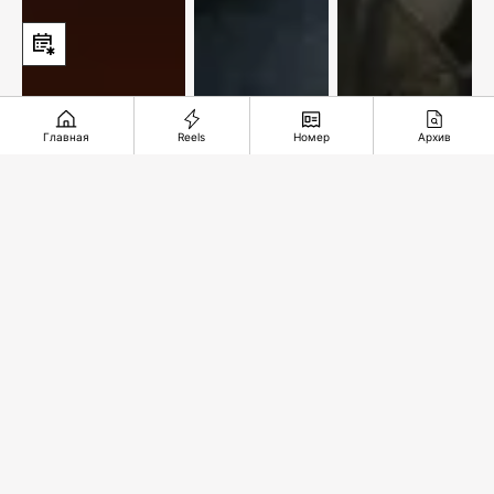
Главная
Reels
Номер
Архив
Мировые
звезды на
Территория
Несправедлив
двух
доверия
десятилетий
площадках
столицы