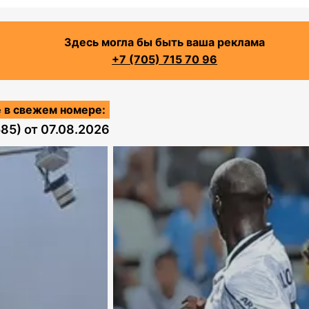
Здесь могла бы быть ваша реклама
+7 (705) 715 70 96
 в свежем номере:
585)
от
07.08.2026