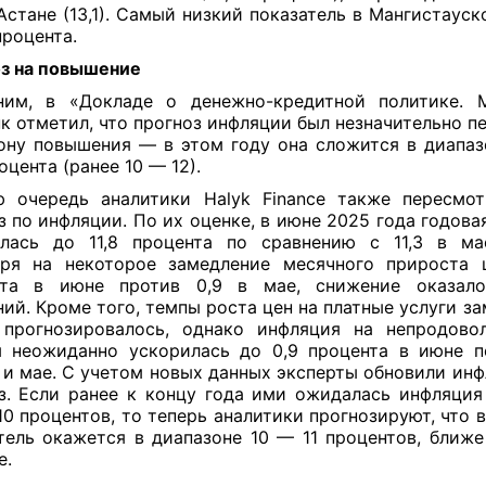
, Астане (13,1). Самый низкий показатель в Мангистаус
процента.
з на повышение
ним, в «Докладе о денежно-кредитной политике. 
к отметил, что прогноз инфляции был незначительно п
ону повышения — в этом году она сложится в диапаз
оцента (ранее 10 — 12).
 очередь аналитики Halyk Finance также пересмо
з по инфляции. По их оценке, в июне 2025 года годова
лась до 11,8 процента по сравнению с 11,3 в ма
тря на некоторое замедление месячного прироста 
нта в июне против 0,9 в мае, снижение оказало
ий. Кроме того, темпы роста цен на платные услуги за
прогнозировалось, однако инфляция на непродово
 неожиданно ускорилась до 0,9 процента в июне п
 и мае. С учетом новых данных эксперты обновили ин
з. Если ранее к концу года ими ожидалась инфляция
10 процентов, то теперь аналитики прогнозируют, что 
тель окажется в диапазоне 10 — 11 процентов, ближе
е.