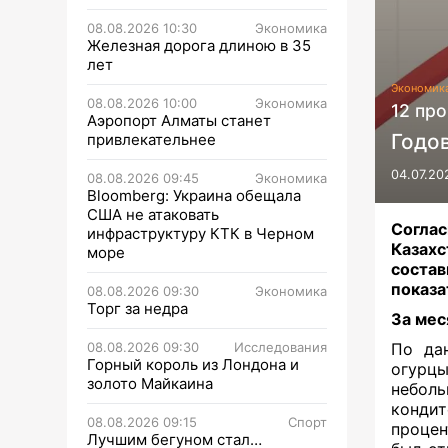
08.08.2026 10:30
Экономика
Железная дорога длиною в 35
лет
Экономик
08.08.2026 10:00
Экономика
12 про
Аэропорт Алматы станет
Годо
привлекательнее
04.07.20
08.08.2026 09:45
Экономика
Bloomberg: Украина обещала
США не атаковать
Соглас
инфраструктуру КТК в Черном
Казахс
море
состав
показа
08.08.2026 09:30
Экономика
Торг за недра
За мес
08.08.2026 09:30
Исследования
По да
Горный король из Лондона и
огурцы
золото Майкаина
неболь
конди
08.08.2026 09:15
Спорт
процен
Лучшим бегуном стал…