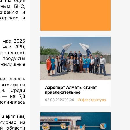
и (на один
нным БНС,
живанию и
херских и
в мае 2025
мае 9,6),
оцентов).
 продукты
, жилищные
на девять
орожали на
Аэропорт Алматы станет
,4. Среди
привлекательнее
 — на 7,8
08.08.2026 10:00
Инфраструктура
величилась
инфляции,
гионах, из
ой области