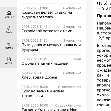
(13,5)
— 9,6 
07.08.2026 12:00
Экономика
Казахстан делает ставку на
Прогно
гидроэнергетику
Главная
Напом
07.08.2026 11:45
Экономика
Нацбан
ExxonMobil остается с нами!
в стор
Reels
12,5 пр
07.08.2026 11:30
Экономика
Пути-дороги: между прошлым и
В свою
Номер
будущим
прогно
ускори
07.08.2026 11:15
Люди
несмо
О роли печатных изданий
Архив
проце
ожидан
07.08.2026 11:00
Экономика
как и 
Хлеб, вода и дроны
товары
апреле
07.08.2026 10:30
Исследования
прогно
Курс на знания и новые
около 
технологии
показа
границ
07.08.2026 10:00
Среда обитания
Тигрицу Үміт выпустили в Иле-