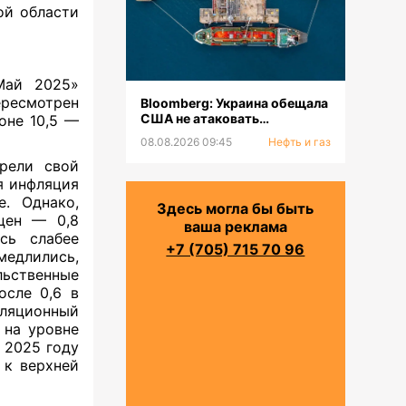
кой области
Май 2025»
ересмотрен
Bloomberg: Украина обещала
США не атаковать
оне 10,5 —
инфраструктуру КТК в
08.08.2026 09:45
Нефть и газ
Черном море
трели свой
я инфляция
е. Однако,
Здесь могла бы быть
цен — 0,8
ваша реклама
сь слабее
+7 (705) 715 70 96
медлились,
льственные
осле 0,6 в
фляционный
 на уровне
в 2025 году
 к верхней