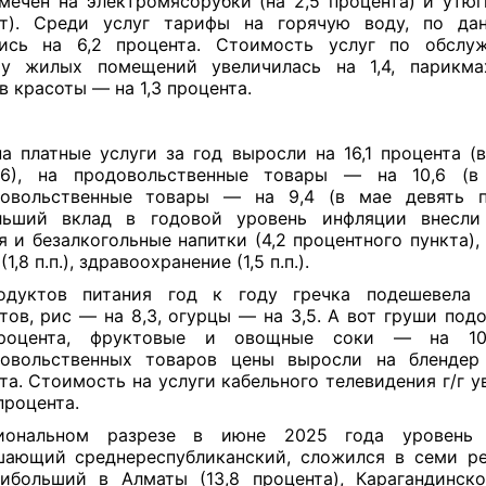
мечен на электромясорубки (на 2,5 процента) и утюг
нт). Среди услуг тарифы на горячую воду, по да
лись на 6,2 процента. Стоимость услуг по обслу
ту жилых помещений увеличилась на 1,4, парикма
в красоты — на 1,3 процента.
а платные услуги за год выросли на 16,1 процента (
16), на продовольственные товары — на 10,6 (в 
довольственные товары — на 9,4 (в мае девять пр
льший вклад в годовой уровень инфляции внесли
я и безалкогольные напитки (4,2 процентного пункта)
(1,8 п.п.), здравоохранение (1,5 п.п.).
одуктов питания год к году гречка подешевела 
тов, рис — на 8,3, огурцы — на 3,5. А вот груши под
процента, фруктовые и овощные соки — на 10
довольственных товаров цены выросли на блендер
та. Стоимость на услуги кабельного телевидения г/г у
процента.
иональном разрезе в июне 2025 года уровень 
ающий среднереспубликанский, сложился в семи ре
ибольший в Алматы (13,8 процента), Карагандинск