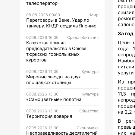
был от
телеоператор
проце
снизи
08.08.2026 09:00
Мир
ремон
Переговоры в Вене. Удар по
салоно
танкеру. КНДР осудила Японию
За год
07.08.2026 16:00
Среда обитания
Цены н
Казахстан принял
председательство в Союзе
года 
тюркских горнолыжных
непро
курортов
Наибо
питани
07.08.2026 14:00
Культура
услуги 
Мировые звезды на двух
Из пр
площадках столицы
процен
11,3 
07.08.2026 13:30
Культура
«Самоцветные» полотна
непро
процен
07.08.2026 13:00
Общество
на 2,2 
Территория доверия
В рег
превыш
07.08.2026 12:30
Экономика
них на
Несправедливость десятилетий