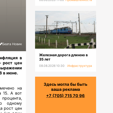
Беата Новик
Железная дорога длиною в
инфляция в
35 лет
— рост цен
08.08.2026 10:30
Инфраструктура
 выражении
,8 в июне
.
Здесь могла бы быть
мечено на
ваша реклама
 15. А вот
+7 (705) 715 70 96
 процента,
по одному
а рост цен