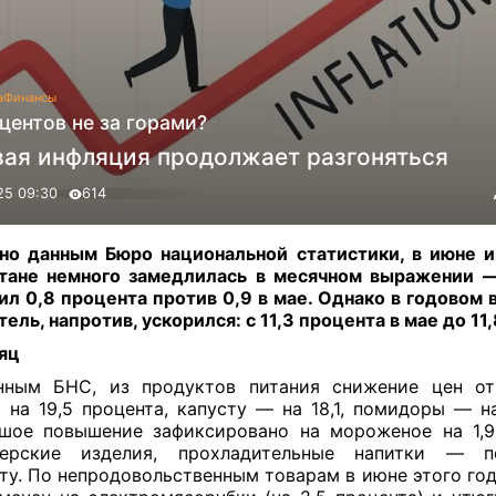
а
Финансы
центов не за горами?
вая инфляция продолжает разгоняться
25 09:30
614
но данным Бюро национальной статистики, в июне 
тане немного замедлилась в месячном выражении 
ил 0,8 процента против 0,9 в мае. Однако в годовом
тель, напротив, ускорился: с 11,3 процента в мае до 11
яц
нным БНС, из продуктов питания снижение цен от
 на 19,5 процента, капусту — на 18,1, помидоры — на
шое повышение зафиксировано на мороженое на 1,9
терские изделия, прохладительные напитки — 
ту. По непродовольственным товарам в июне этого год