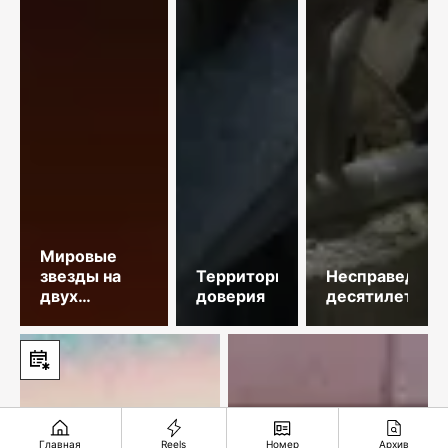
Мировые
звезды на
Территория
Несправедлив
двух
доверия
десятилетий
площадках
столицы
Главная
Reels
Номер
Архив