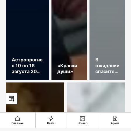
Астропрогноз
В
с 10 по 16
«Краски
ожидании
августа 2026
души»
спасительного
год
звонка
Главная
Reels
Номер
Архив