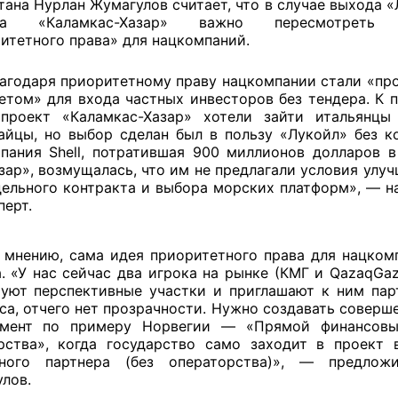
тана Нурлан Жумагулов считает, что в случае выхода «
та «Каламкас-Хазар» важно пересмотреть 
итетного права» для нацкомпаний.
агодаря приоритетному праву нацкомпании стали «пр
етом» для входа частных инвесторов без тендера. К 
проект «Каламкас-Хазар» хотели зайти итальянцы 
айцы, но выбор сделан был в пользу «Лукойл» без ко
пания Shell, потратившая 900 миллионов долларов в
зар», возмущалась, что им не предлагали условия улу
ельного контракта и выбора морских платформ», — н
перт.
 мнению, сама идея приоритетного права для нацком
. «У нас сейчас два игрока на рынке (КМГ и QazaqGaz
уют перспективные участки и приглашают к ним пар
са, отчего нет прозрачности. Нужно создавать соверш
умент по примеру Норвегии — «Прямой финансовы
рства», когда государство само заходит в проект 
вного партнера (без операторства)», — предлож
лов.