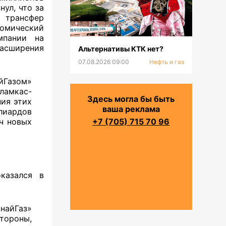
ул, что за
 трансфер
омический
мпании на
расширения
Альтернативы КТК нет?
07.08.2026 09:00
Нефть и газ
йГазом»
ламкас-
Здесь могла бы быть
ния этих
ваша реклама
лиардов
ч новых
+7 (705) 715 70 96
казался в
найГаз»
тороны,