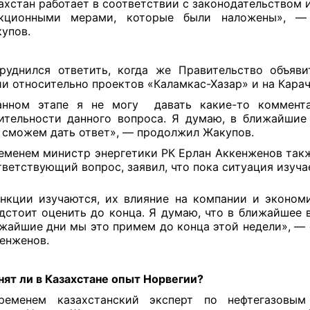
ахстан работает в соответствии с законодательством 
нкционными мерами, которые были наложены», —
упов.
руднился ответить, когда же Правительство объяв
и относительно проектов «Каламкас-Хазар» и на Карач
анном этапе я не могу давать какие-то коммента
ительности данного вопроса. Я думаю, в ближайшие
 сможем дать ответ», — продолжил Жакупов.
еменем министр энергетики РК Ерлан Аккенженов такж
тветствующий вопрос, заявил, что пока ситуация изуча
нкции изучаются, их влияние на компании и эконом
дстоит оценить до конца. Я думаю, что в ближайшее 
жайшие дни мы это примем до конца этой недели», — 
енженов.
ят ли в Казахстане опыт Норвегии?
ременем казахстанский эксперт по нефтегазовым