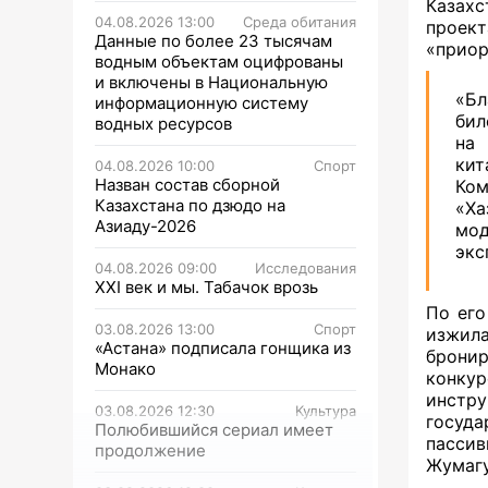
Казахс
04.08.2026 13:00
Среда обитания
проек
Данные по более 23 тысячам
«приор
водным объектам оцифрованы
и включены в Национальную
«Бл
информационную систему
бил
водных ресурсов
на 
кит
04.08.2026 10:00
Спорт
Назван состав сборной
Ком
Казахстана по дзюдо на
«Ха
Азиаду-2026
мод
экс
04.08.2026 09:00
Исследования
XXI век и мы. Табачок врозь
По его
03.08.2026 13:00
Спорт
изжила
«Астана» подписала гонщика из
бронир
Монако
конкур
инстр
03.08.2026 12:30
Культура
госуда
Полюбившийся сериал имеет
пасси
продолжение
Жумагу