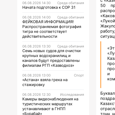
с «Каз
06.08.2026 14:30
Среда обитания
50 пр
Начата подготовка к СОР 31
распро
«Каков
06.08.2026 14:00
Среда обитания
«Лукой
ФЕЙКОВАЯ ИНФОРМАЦИЯ!
Жакупо
Распространяемая фотография
работу
тигра не соответствует
ситуац
действительности
06.08.2026 13:30
Среда обитания
«Э
Семь новых судов для очистки
«Лу
крупных водохранилищ и
Каз
каналов будут предоставлены
про
филиалам РГП «Казводхоз»
про
и 
06.08.2026 13:00
Спорт
ком
«Астана» взяла грека на
стажировку
Буква
06.08.2026 12:30
Исследования
поздр
Камеры видеонаблюдения на
Казах
туристических маршрутах
отрасл
устанавливают в ГНПП
«Бурабай»
тонн н