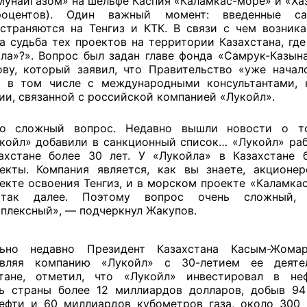
МунайГазом» на шельфе Каспия «Каламкас-море» и «Хаз
оцентов). Один важный момент: введенные с
страняются на Тенгиз и КТК. В связи с чем возника
а судьба тех проектов на территории Казахстана, где
ла»?». Вопрос был задан главе фонда «Самрук-Казын
ву, который заявил, что Правительство «уже нача
, в том числе с международными консультантами, 
ии, связанной с российской компанией «Лукойл».
то сложный вопрос. Недавно вышли новости о т
койл» добавили в санкционный список… «Лукойл» раб
ахстане более 30 лет. У «Лукойла» в Казахстане 
екты. Компания является, как вы знаете, акционе
екте освоения Тенгиз, и в морском проекте «Каламка
так далее. Поэтому вопрос очень сложный, 
плексный», — подчеркнул Жакупов.
льно недавно Президент Казахстана Касым-Жомар
авляя компанию «Лукойл» с 30-летием ее деяте
стане, отметил, что «Лукойл» инвестировал в неф
ь страны более 12 миллиардов долларов, добыв 9
ефти и 60 миллиардов кубометров газа, около 300