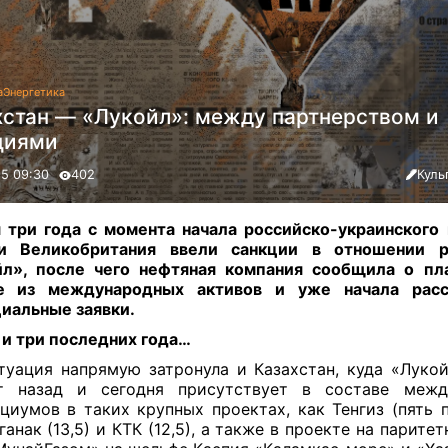
а
Энергетика
хстан — «Лукойл»: между партнерством и
циями
25 09:30
402
Куль
 три года с момента начала российско-украинского
 Великобритания ввели санкции в отношении р
йл», после чего нефтяная компания сообщила о пл
е из международных активов и уже начала расс
иальные заявки.
 и три последних года…
туация напрямую затронула и Казахстан, куда «Луко
т назад и сегодня присутствует в составе межд
циумов в таких крупных проектах, как Тенгиз (пять п
ганак (13,5) и КТК (12,5), а также в проекте на парите