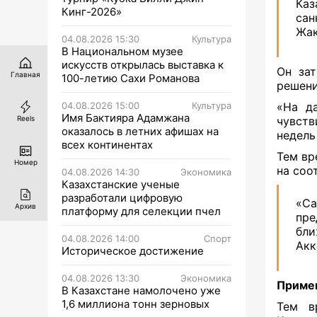
Каз
Кинг-2026»
са
Жак
04.08.2026 15:30
Культура
В Национальном музее
искусств открылась выставка к
Он зат
Главная
100-летию Сахи Романова
решени
04.08.2026 15:00
Культура
«На д
Имя Бактияра Адамжана
чувств
Reels
оказалось в летних афишах на
недель
всех континентах
Тем вр
Номер
на соо
04.08.2026 14:30
Экономика
Казахстанские ученые
разработали цифровую
«Са
Архив
платформу для селекции пчел
пре
бли
04.08.2026 14:00
Спорт
Акк
Историческое достижение
04.08.2026 13:30
Экономика
Примен
В Казахстане намолочено уже
1,6 миллиона тонн зерновых
Тем в