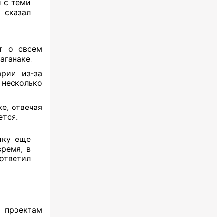
и с теми
 сказал
ит о своем
аганаке.
рии из-за
 несколько
е, отвечая
ется.
ику еще
время, в
ответил
 проектам