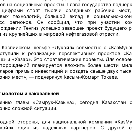
ов на социальные проекты. Глава государства подчеркн
 цифрами стоят тысячи созданных рабочих мест,
овых технологий, большой вклад в социально-экон
есс регионов. Он сообщил, что при участии ко
ождении Тенгиз успешно завершен проект будущего 
 из крупнейших в мировой нефтегазовой отрасли.
 Каспийском шельфе «Лукойл» совместно с «КазМуна
ступили к реализации перспективных проектов «Ка
е» и «Хазар». Это стратегические проекты. Для освое
торождений планируется вложить более шести мил
ларов прямых инвестиций и создать свыше двух тыся
очих мест», — подчеркнул Касым-Жомарт Токаев.
молотом и наковальней
ению главы «Самрук-Казына», сегодня Казахстан о
очно сложной ситуации.
одной стороны, для национальной компании «КазМу
койл» один из надежных партнеров. С другой с