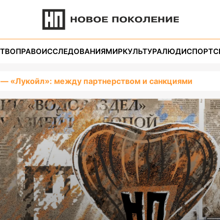
ТВО
ПРАВО
ИССЛЕДОВАНИЯ
МИР
КУЛЬТУРА
ЛЮДИ
СПОРТ
С
 — «Лукойл»: между партнерством и санкциями