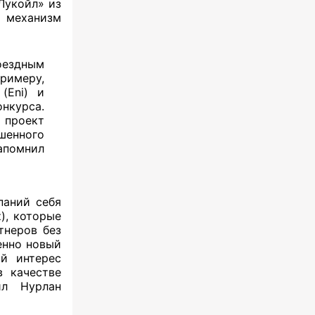
Лукойл» из
механизм
оездным
примеру,
(Eni) и
нкурса.
 проект
чшенного
апомнил
паний себя
), которые
тнеров без
енно новый
й интерес
в качестве
ил Нурлан