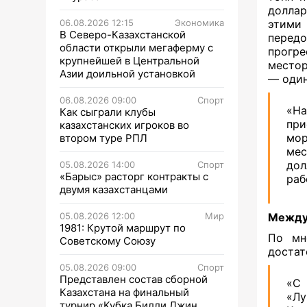
доллар
06.08.2026 12:15
Экономика
этими
В Северо-Казахстанской
перед
области открыли мегаферму с
прогр
крупнейшей в Центральной
местор
Азии доильной установкой
— один
06.08.2026 09:00
Спорт
«На
Как сыграли клубы
при
казахстанских игроков во
мор
втором туре РПЛ
мес
дол
05.08.2026 14:00
Спорт
«Барыс» расторг контракты с
раб
двумя казахстанцами
05.08.2026 12:00
Мир
Между 
1981: Крутой маршрут по
По мн
Советскому Союзу
достат
05.08.2026 09:00
Спорт
Представлен состав сборной
«С 
Казахстана на финальный
«Лу
турнир «Кубка Билли Джин