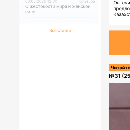
03.08.2026 12:00
Культура
Он счи
О жестокости мира и женской
предл
силе
Казахс
Все статьи
Читайте
№
31 (2