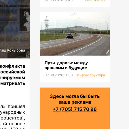
паш Конырова
Пути-дороги: между
 конфликта
прошлым и будущим
оссийской
07.08.2026 11:30
Инфраструктура
анируемом
матривать
Здесь могла бы быть
ваша реклама
йл» пришел
+7 (705) 715 70 96
ународных
роцентов),
тной основе