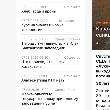
07.08.2026 11:00
Экономика
Хлеб, вода и дроны
07.08.2026 10:30
Исследования
Экономик
Курс на знания и новые
Каза
технологии
санк
07.08.2026 10:00
Среда обитания
Тигрицу Үміт выпустили в Иле-
31.10.20
Балхашский заповедник
Спустя
07.08.2026 09:30
Общество
США и
Что происходит в лесах
«Луко
Казахстана
выход
потенц
07.08.2026 09:00
Экономика
Альтернативы КТК нет?
30 лет
06.08.2026 15:00
Среда обитания
Эта си
Маркакольскому
30 ле
государственному природному
консор
заповеднику 50 лет
Карача