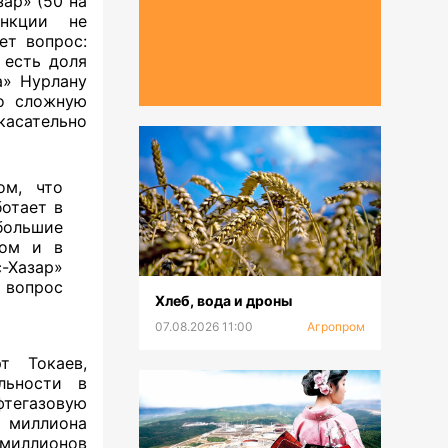
ар» (50 на
анкции не
ет вопрос:
 есть доля
а» Нурлану
ло сложную
касательно
ом, что
отает в
большие
ром и в
с-Хазар»
вопрос
Хлеб, вода и дроны
07.08.2026 11:00
Агропром
т Токаев,
льности в
тегазовую
4 миллиона
 миллионов