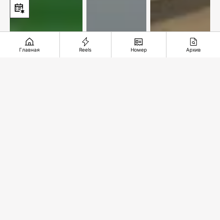
Главная
Reels
Номер
Архив
Упустили
В
Подземное
комфортный
ожидании
чудо из
счет
спасительного
глубины
звонка
веков