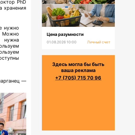
доктор PhD
а хранения
е нужно
. Можно
Цена разумности
о нужна
01.08.2026 10:00
Личный счет
ользуем
ользуем
ступны
Здесь могла бы быть
ваша реклама
+7 (705) 715 70 96
марганец —