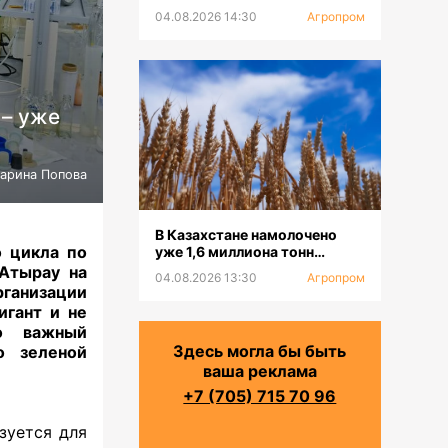
платформу для селекции
04.08.2026 14:30
Агропром
пчел
 – уже
арина Попова
В Казахстане намолочено
о цикла по
уже 1,6 миллиона тонн
зерновых
 Атырау на
04.08.2026 13:30
Агропром
ганизации
игант и не
о важный
Здесь могла бы быть
о зеленой
ваша реклама
+7 (705) 715 70 96
зуется для