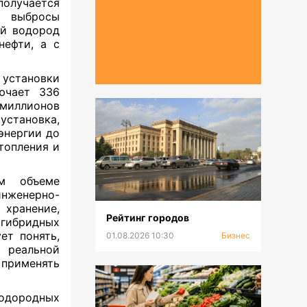
получается
я выбросы
ой водород
нефти, а с
установки
ючает 336
 миллионов
 установка,
энергии до
топления и
м объеме
женерно-
 хранение,
Рейтинг городов
гибридных
ет понять,
01.08.2026 10:30
Бизнес
 реальной
о применять
водородных