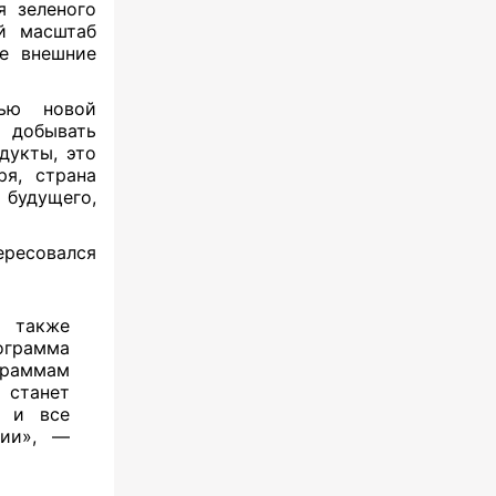
я зеленого
й масштаб
ие внешние
тью новой
 добывать
дукты, это
ря, страна
 будущего,
ересовался
о также
лограмма
граммам
 станет
ь и все
гии», —