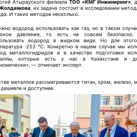
огий Атырауского филиала
ТОО «КМГ Инжиниринг»
, 
 Жолдаякова
, их задача состоит в исследовании метод
да. И таких методов несколько.
жно водород использовать как газ, но в таком случа
сокое давление, то есть не совсем безопасно
ользовать водород в жидком виде. Но для этог
пература -253 °C. Конкретно в нашем случае мы исп
од металлогидридов и в качестве подготовки исп
таллы, которые есть у нас в Казахстане и до
номически», — отмечает эксперт.
стве металлов рассматриваются титан, хром, железо, 
о дешевле и доступнее.