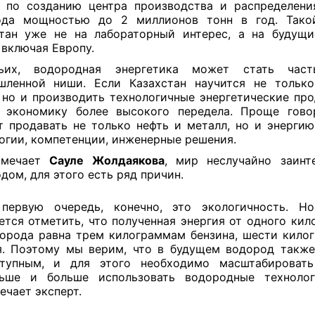
 по созданию центра производства и распределени
ода мощностью до 2 миллионов тонн в год. Тако
тан уже не на лабораторный интерес, а на будущ
 включая Европу.
тьих, водородная энергетика может стать час
шленной ниши. Если Казахстан научится не только
 но и производить технологичные энергетические про
 экономику более высокого передела. Проще гово
 продавать не только нефть и металл, но и энергию
огии, компетенции, инженерные решения.
тмечает
Сауле Жолдаякова
, мир неслучайно заинт
дом, для этого есть ряд причин.
первую очередь, конечно, это экологичность. Н
ется отметить, что полученная энергия от одного ки
орода равна трем килограммам бензина, шести кило
я. Поэтому мы верим, что в будущем водород также
тупным, и для этого необходимо масштабироват
ьше и больше использовать водородные техноло
ечает эксперт.