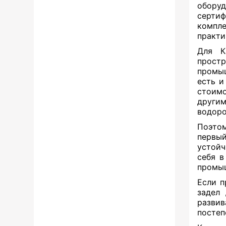
обору
серти
компле
практи
Для К
простр
промыш
есть и
стоимо
други
водоро
Поэтом
первый
устойч
себя в
промыш
Если п
задел
развив
постеп