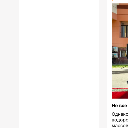
Не все
Однак
водор
массов