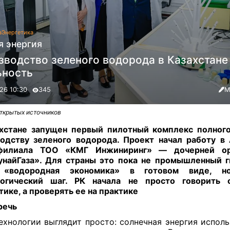
а
Энергетика
я энергия
зводство зеленого водорода в Казахстане
ьность
26 10:30
345
М
открытых источников
хстане запущен первый пилотный комплекс полног
одству зеленого водорода. Проект начал работу в
филиала ТОО «КМГ Инжиниринг» — дочерней ор
найГаза». Для страны это пока не промышленный г
 «водородная экономика» в готовом виде, н
логический шаг. РК начала не просто говорить 
тике, а проверять ее на практике
речь
ехнологии выглядит просто: солнечная энергия исполь