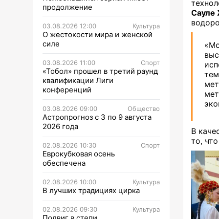
технол
продолжение
Сауле
водоро
03.08.2026 12:00
Культура
О жестокости мира и женской
силе
«Мо
вы
03.08.2026 11:00
Спорт
исп
«Тобол» прошел в третий раунд
тем
квалификации Лиги
мет
конференций
ме
эко
03.08.2026 09:00
Общество
Астропрогноз с 3 по 9 августа
2026 года
В каче
то, чт
02.08.2026 10:30
Спорт
Еврокубковая осень
обеспечена
02.08.2026 10:00
Культура
В лучших традициях цирка
02.08.2026 09:30
Культура
Подвиг в степи