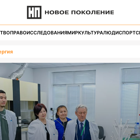
ТВО
ПРАВО
ИССЛЕДОВАНИЯ
МИР
КУЛЬТУРА
ЛЮДИ
СПОРТ
С
ергия