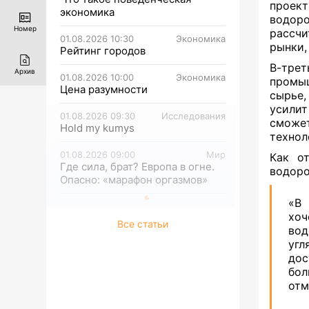
проект
экономика
водор
Номер
рассчи
01.08.2026 10:30
Экономика
рынки,
Рейтинг городов
В-тре
Архив
01.08.2026 10:00
Экономика
промы
Цена разумности
сырье,
усилит
01.08.2026 09:30
Исследования
сможет
Hold my kumys
технол
01.08.2026 09:00
Мир
Как о
Где сила, брат? Европа в огне.
водоро
Опасно: «марафон оргазмов»
«В 
хоч
Все статьи
вод
угл
дос
бол
отм