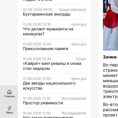
02.08.2026 09:00
Среда обитания
Бухтарминские аккорды
01.08.2026 13:30
Культура
Что делают музыканты на
каникулах?
01.08.2026 13:00
Культура
Прикосновение памяти
Зачем 
01.08.2026 12:30
Спорт
«Кайрат» взял реванш и снова
Во-пер
стал лидером
страно
меняет
01.08.2026 12:00
Культура
меньш
Две звезды национального
водор
искусства
транс
электр
Главная
01.08.2026 11:30
Исследования
Простор уязвимости
Во-вто
рассма
01.08.2026 11:00
Исследования
Reels
проект
Что такое поведенческая