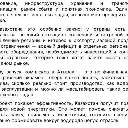
дование, инфраструктура хранения и транспо
фикация, рынки сбыта и понятная экономика. Один
кс не решает всех этих задач, но позволяет проверить
ке.
азахстана это особенно важно: у страны есть
анства, высокий потенциал солнечной и ветровой э
ленные регионы и интерес к экспорту зеленой про
 ограничения — водный дефицит в отдельных региона
сть оборудования, необходимость инвестиций и кон
ми странами, которые тоже хотят занять место н
дном рынке.
у запуск комплекса в Атырау — это не финальная
 рабочий экзамен. Теперь важно понять, насколько 
ива, сколько реально стоит производство, как вод
 эксплуатации и можно ли масштабировать такие р
ленных задач.
роект покажет эффективность, Казахстан получит пр
 для новой энергетики. Это может помочь снижать
ать науку, привлекать инвестиции, готовить спец
енно формировать вокруг водорода целую отрасль.