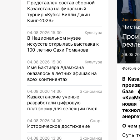
Представлен состав сборной
Казахстана на финальный
турнир «Кубка Билли Джин
Кинг-2026»
Экономик
Чиста
04.08.2026 15:30
Культура
Прои
В Национальном музее
реал
искусств открылась выставка к
100-летию Сахи Романова
29.05.20
04.08.2026 15:00
Культура
Имя Бактияра Адамжана
Фото из 
оказалось в летних афишах на
В Каза
всех континентах
произв
базе 
04.08.2026 14:30
Экономика
Казахстанские ученые
«КазМу
разработали цифровую
новая
платформу для селекции пчел
техно
энерге
04.08.2026 14:00
Спорт
О чем 
Историческое достижение
Суть т
04.08.2026 13:30
Экономика