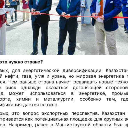
это нужно стране?
вых, для энергетической диверсификации. Казахста
й нефти, газа, угля и урана, но мировая энергетика 
ся. Чем раньше страна начнет осваивать новые техно
е риск однажды оказаться догоняющей стороной
од может использоваться в энергетике, промыш
порте, химии и металлургии, особенно там, гд
ификация дается сложно.
рых, это вопрос экспортных перспектив. Казахстан
тривается как потенциальная площадка для крупных 
ов. Например, ранее в Мангистауской области был п