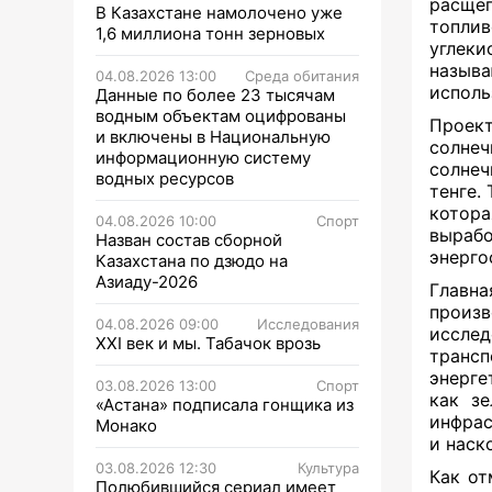
расщеп
В Казахстане намолочено уже
топли
1,6 миллиона тонн зерновых
углеки
называ
04.08.2026 13:00
Среда обитания
исполь
Данные по более 23 тысячам
водным объектам оцифрованы
Проек
и включены в Национальную
солне
информационную систему
солнеч
водных ресурсов
тенге.
котора
04.08.2026 10:00
Спорт
вырабо
Назван состав сборной
энерго
Казахстана по дзюдо на
Азиаду-2026
Главн
прои
04.08.2026 09:00
Исследования
исслед
XXI век и мы. Табачок врозь
транс
энерге
03.08.2026 13:00
Спорт
как з
«Астана» подписала гонщика из
инфрас
Монако
и наск
03.08.2026 12:30
Культура
Как от
Полюбившийся сериал имеет