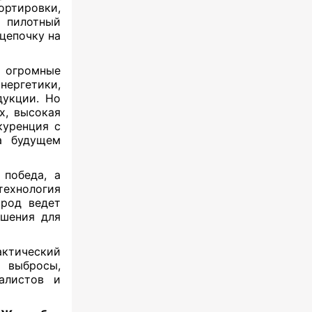
ртировки,
 пилотный
 цепочку на
 огромные
нергетики,
дукции. Но
х, высокая
куренция с
а будущем
 победа, а
технология
ород ведет
ешения для
актический
 выбросы,
иалистов и