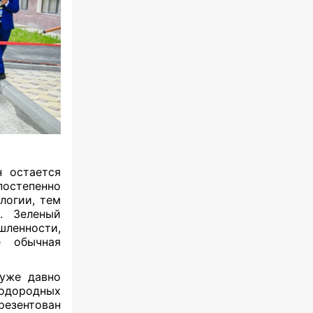
н остается
постепенно
логии, тем
. Зеленый
ленности,
е обычная
 уже давно
водородных
резентован