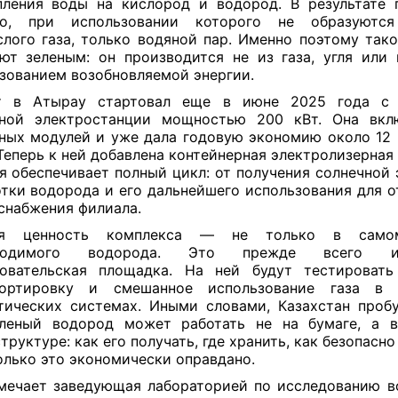
ления воды на кислород и водород. В результате 
во, при использовании которого не образуютс
слого газа, только водяной пар. Именно поэтому так
ют зеленым: он производится не из газа, угля или 
зованием возобновляемой энергии.
т в Атырау стартовал еще в июне 2025 года с 
чной электростанции мощностью 200 кВт. Она вкл
ных модулей и уже дала годовую экономию около 12
 Теперь к ней добавлена контейнерная электролизерная
я обеспечивает полный цикл: от получения солнечной 
тки водорода и его дальнейшего использования для о
снабжения филиала.
ая ценность комплекса — не только в само
зводимого водорода. Это прежде всего ин
овательская площадка. На ней будут тестировать
портировку и смешанное использование газа в 
тических системах. Иными словами, Казахстан пробу
еленый водород может работать не на бумаге, а в
труктуре: как его получать, где хранить, как безопасн
олько это экономически оправдано.
мечает заведующая лабораторией по исследованию 