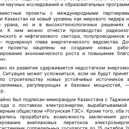
ия научных исследований и образовательных программ
местные проекты с международными партнерам
и Казахстан на новый уровень как мирового лидера н
е урана, но и в высокотехнологичных решениях 
ли. К ним можно отнести производство радиоизо
нского и нефтегазового сектора, полупроводников 
— подчеркнул глава энергетического ведомства. До
ые проекты нацелены на создание новых рабо
ирование экономического роста и повышение благ
н».
ко их развитие сдерживается недостатком энергом
. Ситуация может усложниться, если не будут приня
по строительству новых устойчивых источников 
новляемых, регулирующих и базовых мощностей, 
тр.
айно был подписан меморандум Казахстана с Таджик
года о поставках электроэнергии, вырабатываемой
ерным обществом «Рогунская ГЭС». Кроме того, оба г
орились проработать возможность заключения дог
лирование внеплановых перетоков электроэнер
системами сопредельных государств до 15 октября 2