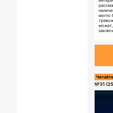
интер
рассма
налич
могло 
тревож
может,
заключ
Читайте
№
31 (2