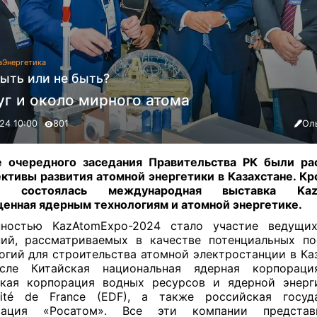
а
Энергетика
быть или не быть?
уг и около мирного атома
24 10:00
801
Ол
е очередного заседания Правительства РК были ра
ктивы развития атомной энергетики в Казахстане. Кро
е состоялась международная выставка KazA
енная ядерным технологиям и атомной энергетике
.
нностью KazAtomExpo-2024 стало участие ведущи
ий, рассматриваемых в качестве потенциальных п
огий для строительства атомной электростанции в Каз
сле Китайская национальная ядерная корпораци
кая корпорация водных ресурсов и ядерной энерг
icité de France (EDF), а также российская госуд
рация «Росатом». Все эти компании предста