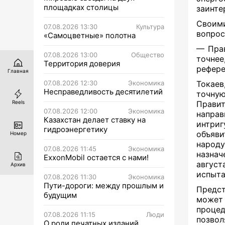
площадках столицы
заинте
Своим
07.08.2026 13:30
Культура
вопрос
«Самоцветные» полотна
— Прав
07.08.2026 13:00
Общество
точне
Территория доверия
рефере
Главная
07.08.2026 12:30
Экономика
Токаев
Несправедливость десятилетий
точну
Прави
Reels
07.08.2026 12:00
Экономика
направ
Казахстан делает ставку на
интри
гидроэнергетику
объяви
Номер
народ
07.08.2026 11:45
Экономика
назнач
ExxonMobil остается с нами!
авгус
Архив
испыта
07.08.2026 11:30
Экономика
Пути-дороги: между прошлым и
Предс
будущим
может 
проце
07.08.2026 11:15
Люди
позвол
О роли печатных изданий