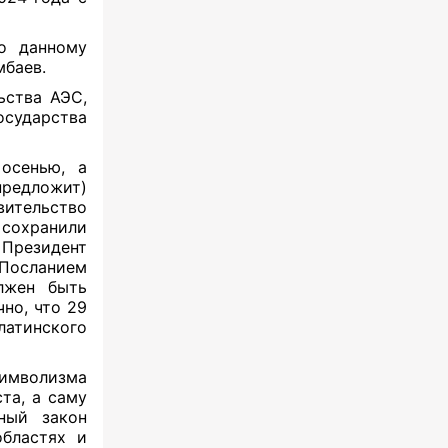
о данному
мбаев.
ьства АЭС,
сударства
 осенью, а
едложит)
ительство
 сохранили
Президент
 Посланием
лжен быть
но, что 29
атинского
имволизма
та, а саму
ный закон
областях и