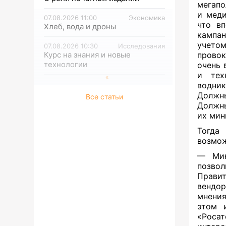
мегапо
и меди
07.08.2026 11:00
Экономика
что вп
Хлеб, вода и дроны
кампан
учето
07.08.2026 10:30
Исследования
Курс на знания и новые
провок
технологии
очень 
и техн
водни
Должны
Все статьи
Должны
их мин
Тогда
возмож
— Мин
позво
Прави
вендор
мнения
этом 
«Росат