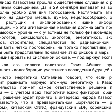
лисах Казахстана прошли общественные слушания с 
йным освещением. Да и 29 сентября выпадает на во
олне удобно для дня голосования. Растягивать аг
ию на два-три месяца, думаю, нецелесообразно, 
м растущих и инспирированных извне информ
аций. Но эта агитационная кампания должна быть пр
высоком уровне — с участием не только физиков-яде
ологов, сейсмологов, экологов, энергетиков, эк
ков, строителей, специалистов по радиационной 
 быть четко проговорены не только перспективы, н
 быть представлены понимание этих рисков и меры,
имизировать на системной основе, — подчеркнул экспе
 как его коллега политолог Газиз Абишев пре
ность коллаборации участников возведения будущей 
истр энергетики Саткалиев говорит, что если р
лит развивать мирную атомную энергетику в Казах
тельство примет самое ответственное решение 
а — с учетом всех геополитических факторов, общ
, решение будет принято в интересах народа Казахс
известно, что в предварительном шорт-листе — р
ом», китайский CNNC, французский EDF, корейски