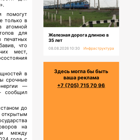
».
и помогут
е только в
в атомной
топов для
Железная дорога длиною в
и печатных
35 лет
бавив, что
08.08.2026 10:30
Инфраструктура
чих мест,
осостояния
Здесь могла бы быть
ощностей в
ваша реклама
ты срочные
+7 (705) 715 70 96
энергии —
— сообщил
истаном до
 открытым
осударства
оворов на
гии между
024 года с