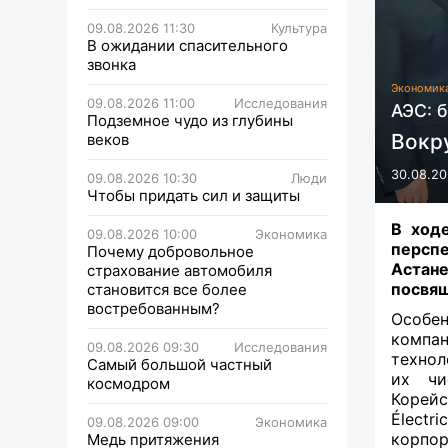
09.08.2026 11:30
Культура
В ожидании спасительного
звонка
Экономик
09.08.2026 11:00
Исследования
АЭС: 
Подземное чудо из глубины
Вокр
веков
30.08.20
09.08.2026 10:30
Люди
Чтобы придать сил и защиты
В ход
09.08.2026 10:00
Экономика
перспе
Почему добровольное
Астан
страхование автомобиля
посвящ
становится все более
востребованным?
Особе
компан
09.08.2026 09:30
Исследования
технол
Самый большой частный
их чи
космодром
Корейс
Électr
09.08.2026 09:00
Экономика
корпо
Медь притяжения