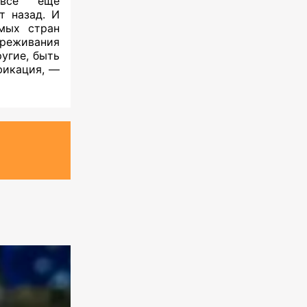
 все еще
т назад. И
мых стран
ереживания
угие, быть
фикация, —