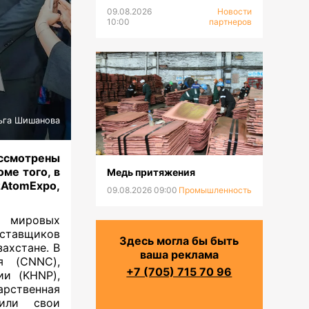
становится все более
09.08.2026
Новости
востребованным?
10:00
партнеров
ьга Шишанова
ссмотрены
ме того, в
Медь притяжения
tomExpo,
09.08.2026 09:00
Промышленность
х мировых
оставщиков
Здесь могла бы быть
ахстане. В
ваша реклама
я (CNNC),
+7 (705) 715 70 96
ии (KHNP),
арственная
вили свои