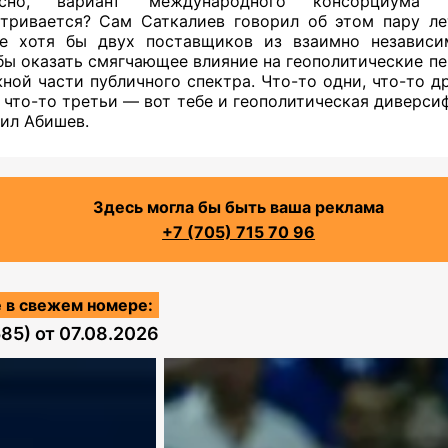
есно, вариант международного консорциума
тривается? Сам Саткалиев говорил об этом пару ле
ие хотя бы двух поставщиков из взаимно независи
бы оказать смягчающее влияние на геополитические п
ной части публичного спектра. Что-то одни, что-то др
 что-то третьи — вот тебе и геополитическая диверси
ил Абишев.
Здесь могла бы быть ваша реклама
+7 (705) 715 70 96
 в свежем номере:
585)
от
07.08.2026