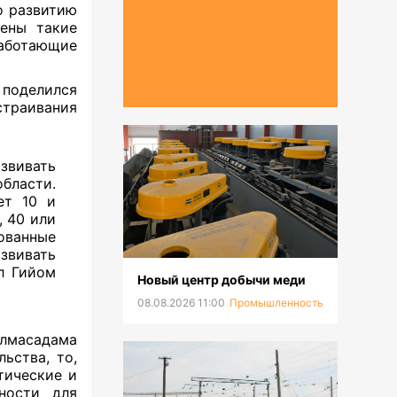
о развитию
чены такие
работающие
оделился
страивания
вивать
ласти.
ет 10 и
, 40 или
ванные
вивать
л Гийом
Новый центр добычи меди
08.08.2026 11:00
Промышленность
лмасадама
ьства, то,
тические и
ности для