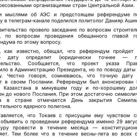
ресованными организациями стран Центральной Азии.
и мыслями об АЭС и предстоящем референдуме п
у в телеграм-канале поделился политолог Данияр Аши
ительство провело заседание по вопросам строител
е, по вопросам проведения обещанного главой го
ндума по этому вопросу.
, как известно, обещал, что референдум пройдет
ю дату определит (юридически точнее — пр
тельство. Сообщается, что проект указа Прав
ило в Администрацию Президента, но по поводу даты
гу. Честно говоря, сомневаюсь, что точную дату 
т в своем Послании. Референдум был анонсирован
у Казахстана в минувшем году и по-хорошему до
ен до нового Послания. При этом достаточно символич
та в стране отмечается День закрытия Семипал
тельного ядерного полигона.
тавляется, что Токаев с присущим ему чувством с
объявить о проведении референдума именно 29 авгус
дуру провести в течение месяца — конституцион
яет. Тем более что в течение весны-лета во всех 