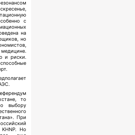
резонансом
скресенье,
итационную
особенно с
ационных
оведена на
рщиков, но
ономистов,
медицине.
о и риски.
 способные
рт.
дполагает
АЭС.
еферендум
стане, то
по выбору
ественного
тана». При
оссийский
й KHNP. Но