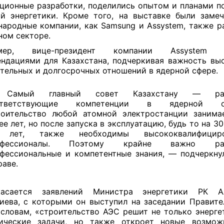
ционные разработки, поделились опытом и планами п
й энергетики. Кроме того, на выставке были заме
ародные компании, как Samsung и Assystem, также 
ном секторе.
мер, вице-президент компании Assystem п
ндациями для Казахстана, подчеркивая важность вы
тельных и долгосрочных отношений в ядерной сфере.
Самый главный совет Казахстану — раз
ответствующие компетенции в ядерной об
оительство любой атомной электростанции занима
ее лет, но после запуска в эксплуатацию, будь то на 30
 лет, также необходимы высококвалифициро
офессионалы. Поэтому крайне важно раз
фессиональные и компетентные знания, — подчеркну
аве.
асается заявлений Министра энергетики РК А
иева, с которыми он выступил на заседании Правител
 словам, «строительство АЭС решит не только энерге
гические задачи, но также откроет новые возмож