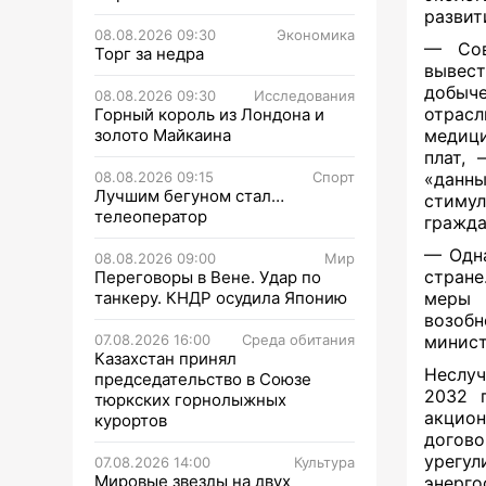
развит
08.08.2026 09:30
Экономика
— Сов
Торг за недра
вывест
добыч
08.08.2026 09:30
Исследования
отрас
Горный король из Лондона и
золото Майкаина
медици
плат, 
08.08.2026 09:15
Спорт
«данн
Лучшим бегуном стал…
стимул
телеоператор
гражда
— Одна
08.08.2026 09:00
Мир
стране
Переговоры в Вене. Удар по
танкеру. КНДР осудила Японию
меры 
возоб
07.08.2026 16:00
Среда обитания
минис
Казахстан принял
Неслуч
председательство в Союзе
2032 
тюркских горнолыжных
акцион
курортов
догов
урегу
07.08.2026 14:00
Культура
Мировые звезды на двух
энерго