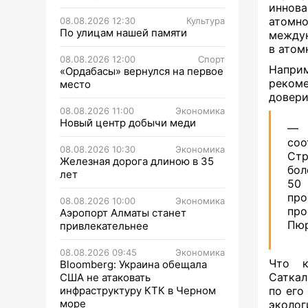
иннова
атомно
08.08.2026 12:30
Культура
По улицам нашей памяти
междун
в атом
08.08.2026 12:00
Спорт
Напри
«Ордабасы» вернулся на первое
рекоме
место
довери
08.08.2026 11:00
Экономика
Новый центр добычи меди
— 
со
08.08.2026 10:30
Экономика
Стр
Железная дорога длиною в 35
бол
лет
50
пр
08.08.2026 10:00
Экономика
про
Аэропорт Алматы станет
Пюр
привлекательнее
08.08.2026 09:45
Экономика
Что к
Bloomberg: Украина обещала
Саткал
США не атаковать
инфраструктуру КТК в Черном
по его
море
эколо