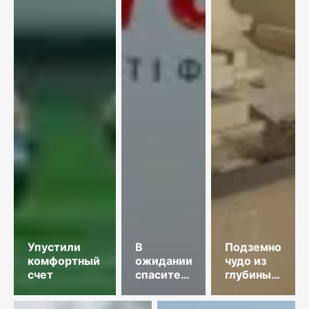
Упустили
В
Подземное
комфортный
ожидании
чудо из
счет
спасительного
глубины
звонка
веков