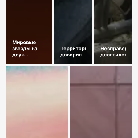
Мировые
звезды на
Территория
Несправедлив
двух
доверия
десятилетий
площадках
столицы