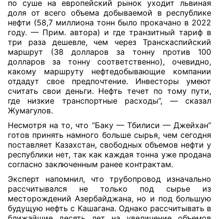
по суше на европейский рынок уходит львиная
доля от всего объема добываемой в республике
нефти (58,7 миллиона тонн было прокачано в 2022
году. — Прим. автора) и где транзитный тариф в
три раза дешевле, чем через Транскаспийский
маршрут (38 долларов за тонну против 100
долларов за тонну соответственно), очевидно,
какому маршруту нефтедобывающие компании
отдадут свое предпочтение. Инвесторы умеют
считать свои деньги. Нефть течет по тому пути,
где низкие транспортные расходы”, — сказал
Жумагулов.
Несмотря на то, что “Баку — Тбилиси — Джейхан”
готов принять намного больше сырья, чем сегодня
поставляет Казахстан, свободных объемов нефти у
республики нет, так как каждая тонна уже продана
согласно заключенным ранее контрактам.
Эксперт напомнил, что трубопровод изначально
рассчитывался не только под сырье из
месторождений Азербайджана, но и под большую
будущую нефть с Кашагана. Однако рассчитывать в
ближайшие десять лет на увеличение объемов