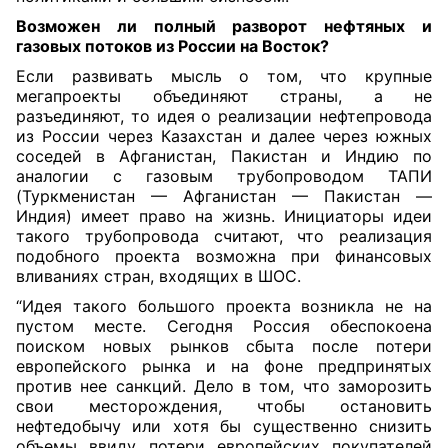
Возможен ли полный разворот нефтяных и
газовых потоков из
Р
оссии на
В
осток?
Если развивать мысль о том, что крупные
мегапроекты объединяют страны, а не
разъединяют, то идея о реализации нефтепровода
из России через Казахстан и далее через южных
соседей в Афганистан, Пакистан и Индию по
аналогии с газовым трубопроводом ТАПИ
(Туркменистан — Афганистан — Пакистан —
Индия) имеет право на жизнь. Инициаторы идеи
такого трубопровода считают, что реализация
подобного проекта возможна при финансовых
вливаниях стран, входящих в ШОС.
“Идея такого большого проекта возникла не на
пустом месте. Сегодня Россия обеспокоена
поиском новых рынков сбыта после потери
европейского рынка и на фоне предпринятых
против нее санкций. Дело в том, что заморозить
свои месторождения, чтобы остановить
нефтедобычу или хотя бы существенно снизить
объемы ввиду потери европейских покупателей