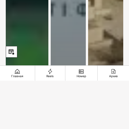
Главная
Reels
Номер
Архив
Упустили
В
Подземное
комфортный
ожидании
чудо из